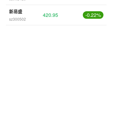
新易盛
420.95
-0.22%
sz300502