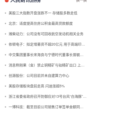
美股三大指数开盘涨跌不一 存储股多数走低
北京：适度提高住房公积金最高贷款额度
潍柴动力：公司没有可回收航空发动机相关业务
依顿电子：拟定增募资不超20亿元 用于高端印制电路板等项目
中交集团董事长宋海良与宁德时代董事长曾毓群举行会谈
消息称刚果（金）禁止铜精矿与钴精矿出口 上市公司回应
创源股份：公司目前并未自建算力中心
美股存储板块盘前走高 闪迪涨超5%
浙江省委省政府召开防御应对13号台风“白海豚”工作部署会议
一博科技：截至目前公司销售订单签单金额同比增长超过70%