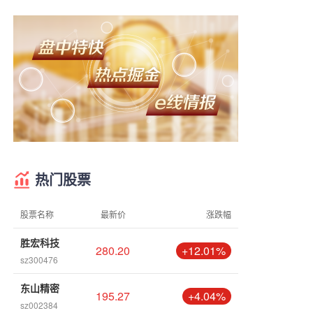
热门股票
股票名称
最新价
涨跌幅
胜宏科技
280.20
+12.01%
sz300476
东山精密
195.27
+4.04%
sz002384