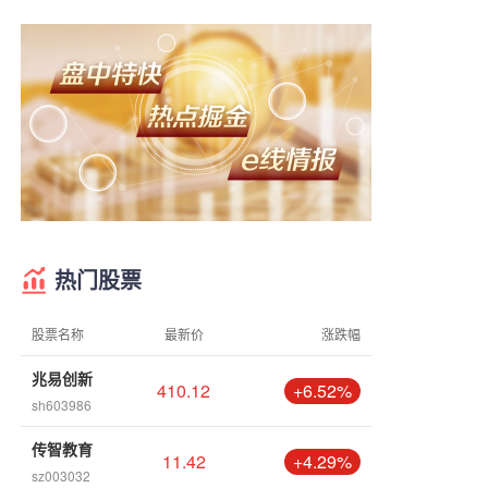
热门股票
股票名称
最新价
涨跌幅
兆易创新
410.12
+6.52%
sh603986
传智教育
11.42
+4.29%
sz003032