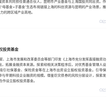
域资本共同担任普通合伙人，昆明市产业基金与上海国投共同出资。作
“母基金+子基金”生态布局链接上海的科创资源与昆明的产业场景，推
争力的跨区域产业高地。
权投资基金
公室、上海市发展和改革委员会等部门印发《上海市充分发挥直接融资功
出，拓展金融资本来源。探索经相关决策程序后，对优秀基金管理人设
吸引社保基金、保险资金等在上海市出资设立股权投资基金。引导保
式参与早期科技企业融资的规模。借鉴巨灾债券的风险分层设计，探索发
C合作设立股权投资基金。