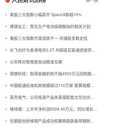
美股三大指数小幅高开 SpaceX跌超10%
博源化工：暂无生产电池级碳酸钠的相关计划
美股三大指数开盘涨跌不一 存储股多数走低
长飞光纤为香港电讯3.2T AI超级互联通道提供空芯光纤光缆
以军称对黎南部发动精准空袭
荣旗科技：取得金融机构不超4500万元回购股份专项融资支持
中国联通标准机架规模超过110万架 智算规模达到45EFLOPS
英杰电气：公司电源产品未直接配套太空光伏项目
唯特偶：上半年净利润5208.45万元，同比增长23.47%
包钢股份耐候钢产品成功拓展铁路装备用钢新赛道