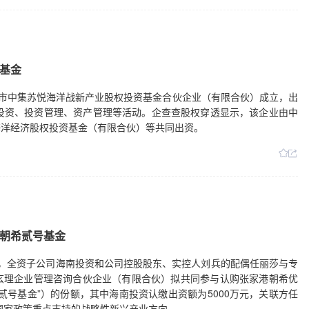
基金
盐城市中集苏悦海洋战新产业股权投资基金合伙企业（有限合伙）成立，出
投资、投资管理、资产管理等活动。企查查股权穿透显示，该企业由中
海洋经济股权投资基金（有限合伙）等共同出资。
朝希贰号基金
7日公告，全资子公司海南投资和公司控股股东、实控人刘兵的配偶任丽莎与专
玄理企业管理咨询合伙企业（有限合伙）拟共同参与认购张家港朝希优
贰号基金”）的份额，其中海南投资认缴出资额为5000万元，关联方任
于国家政策重点支持的战略性新兴产业方向。