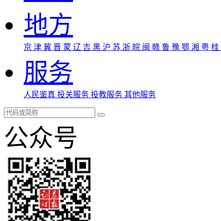
地方
京
津
冀
晋
蒙
辽
吉
黑
沪
苏
浙
皖
闽
赣
鲁
豫
鄂
湘
粤
桂
服务
人民鉴真
投关服务
投教服务
其他服务
公众号