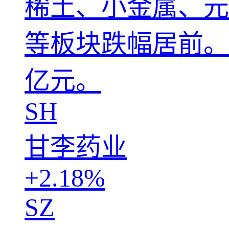
稀土、小金属、元
等板块跌幅居前。全
亿元。
SH
甘李药业
+2.18%
SZ