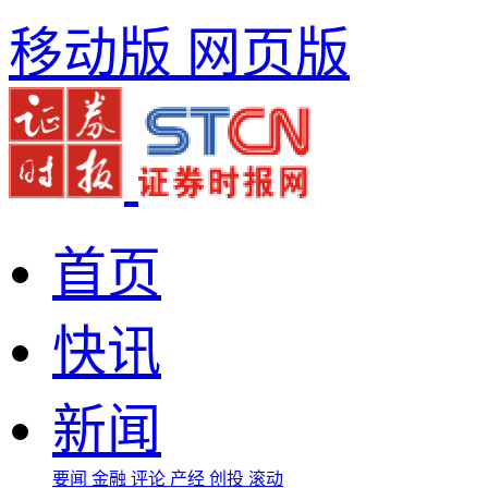
移动版
网页版
首页
快讯
新闻
要闻
金融
评论
产经
创投
滚动