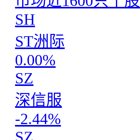
市场近1600只个
SH
ST洲际
0.00%
SZ
深信服
-2.44%
SZ