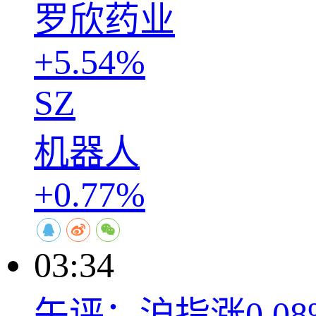
罗欣药业
+5.54%
SZ
机器人
+0.77%
03:34
午评：沪指涨0.0