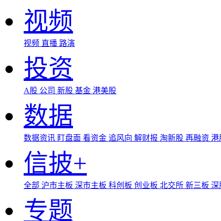
视频
视频
直播
路演
投资
A股
公司
新股
基金
港美股
数据
数据资讯
盯盘面
看资金
追风向
解财报
淘新股
再融资
港
信披+
全部
沪市主板
深市主板
科创板
创业板
北交所
新三板
深
专题