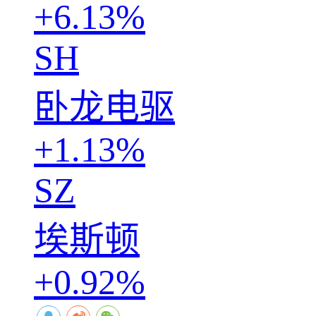
+6.13%
SH
卧龙电驱
+1.13%
SZ
埃斯顿
+0.92%