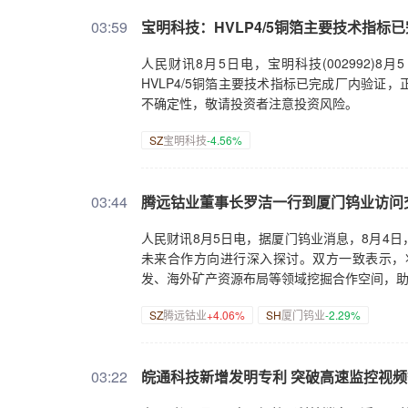
03:59
宝明科技：HVLP4/5铜箔主要技术指标
人民财讯8月5日电，宝明科技(002992)8
HVLP4/5铜箔主要技术指标已完成厂内验
不确定性，敬请投资者注意投资风险。
SZ
宝明科技
-4.56%
03:44
腾远钴业董事长罗洁一行到厦门钨业访问
人民财讯8月5日电，据厦门钨业消息，8月4
未来合作方向进行深入探讨。双方一致表示，
发、海外矿产资源布局等领域挖掘合作空间，
SZ
腾远钴业
+4.06%
SH
厦门钨业
-2.29%
03:22
皖通科技新增发明专利 突破高速监控视