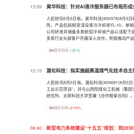
13:59
昊华科技：针对AI液冷服务器已布局形成
人民财讯8月3日电，昊华科技(600378)8
阵，产品包括相变浸没液冷冷却液YL-10、单相浸
公司研发并储备多款新型冷却液产品以适配下
多家行业头部客户开展深入合作，积极推动产
SH
昊华科技
-1.81%
12:15
潞化科技：拟实施超高温煤气化技术自主
人民财讯8月3日电，潞化科技(600691)8月
工业示范项目”，并与山西阳煤化工机械（集团
研究所、太原科技大学签署《合作框架合同》，
SH
潞化科技
+2.04%
08:40
新型电力系统建设“十五五”规划：到2030