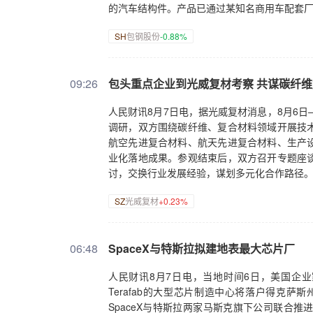
的汽车结构件。产品已通过某知名商用车配套
SH
包钢股份
-0.88%
09:26
包头重点企业到光威复材考察 共谋碳纤
人民财讯8月7日电，据光威复材消息，8月6
调研，双方围绕碳纤维、复合材料领域开展技
航空先进复合材料、航天先进复合材料、生产
业化落地成果。参观结束后，双方召开专题座
讨，交换行业发展经验，谋划多元化合作路径
SZ
光威复材
+0.23%
06:48
SpaceX与特斯拉拟建地表最大芯片厂
人民财讯8月7日电，当地时间6日，美国企业
Terafab的大型芯片制造中心将落户得克萨斯
SpaceX与特斯拉两家马斯克旗下公司联合