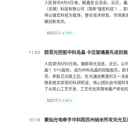
人民财讯8月6日电，据鑫宏业消息，近日，
（无锡）科技有限公司（简称“强宏科技”），其
将以强宏科技为载体，整合技术研发、市场渠
展创新攻关。
SZ
鑫宏业
-4.75%
11:53
欧菲光控股中科岛晶 卡位玻璃基先进封
人民财讯8月6日电，据欧菲光消息，近日，公司
晶”）51%股权，成为中科岛晶的控股股东。
司、参股芯光联之后，在光通信赛道的又一关键
微系统实验室的科研积淀，核心团队由中国科
了从核心工艺开发、工艺优化到落地量产转化
SZ
欧菲光
-2.62%
10:18
聚灿光电牵手中科院苏州纳米所攻关光互