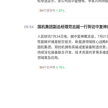
权穿透显示，该公司由华盛锂电、李茗共同持
SH
华盛锂电
-1.22%
05:54
国机集团副总经理范志超一行到访中复神
人民财讯7月24日电，据中复神鹰消息，7月
性能碳纤维是航空航天、新能源领域核心战略
国机集团、郑纺机拥有高端成套装备制造优势
持续深化装备联合开发、技术资源共享等多维
领域普及应用。
SH
中复神鹰
-3.76%