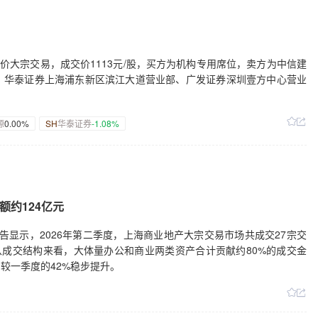
平价大宗交易，成交价1113元/股，买方为机构专用席位，卖方为中信建
、华泰证券上海浦东新区滨江大道营业部、广发证券深圳壹方中心营业
源
0.00%
SH
华泰证券
-1.08%
约124亿元
报告显示，2026年第二季度，上海商业地产大宗交易市场共成交27宗交
。从成交结构来看，大体量办公和商业两类资产合计贡献约80%的成交金
较一季度的42%稳步提升。