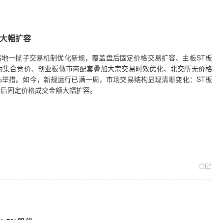
额大幅扩容
步落地一揽子交易机制优化新规，覆盖盘后固定价格交易扩容、主板ST板
为集合竞价、创业板做市商配套叠加大宗交易时效优化、北交所无价格
举措。如今，新规运行已满一周，市场交易结构显现清晰变化：ST板
盘后固定价格成交金额大幅扩容。