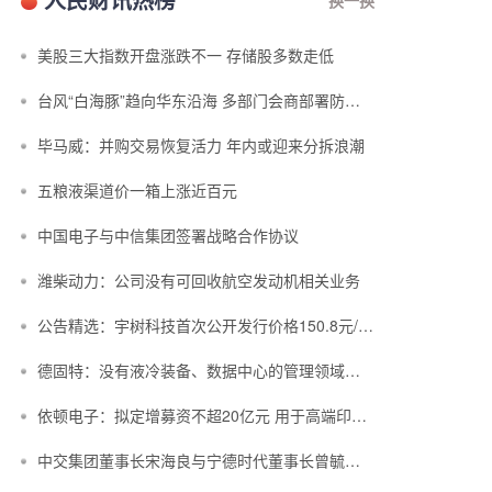
美股三大指数开盘涨跌不一 存储股多数走低
台风“白海豚”趋向华东沿海 多部门会商部署防汛防台风工作
毕马威：并购交易恢复活力 年内或迎来分拆浪潮
五粮液渠道价一箱上涨近百元
中国电子与中信集团签署战略合作协议
潍柴动力：公司没有可回收航空发动机相关业务
公告精选：宇树科技首次公开发行价格150.8元/股；中复神鹰拟定增募资不超3...
德固特：没有液冷装备、数据中心的管理领域布局或产业规划
依顿电子：拟定增募资不超20亿元 用于高端印制电路板等项目
中交集团董事长宋海良与宁德时代董事长曾毓群举行会谈