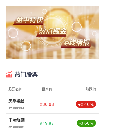
热门股票
股票名称
最新价
涨跌幅
天孚通信
230.68
+2.40%
sz300394
中际旭创
919.87
-3.68%
sz300308