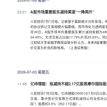
2026-07-06 星期一
23:21
A股市场重要股东减持渠道“一降两升”
人民财讯7月7日电，记者基于最新统计分析发现，
的协议转让交易规模大幅萎缩，而市场化与透明度更
月30日，A股市场年内重要股东累计减持金额为489
24.45%；大宗交易占比由17.79%升至20.63%
江财经大学金融学教授益智分析认为，未来A股重要
价交易为补充的新格局。（上海证券报）
2026-07-03 星期五
11:48
亿纬锂能：拟减持不超2.17亿股思摩尔国际股
人民财讯7月3日电，亿纬锂能(300014)7月3
交易、集中竞价交易等方式择机减持公司全资孙公司
际”）股票的3.5%（约2.17亿股）。