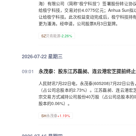
海）有限公司（简称“极宁科技”）签署股份转让协议，
给极宁科技，交易对价4.0775亿元；Anhua Su
让给极宁科技。此次权益变动完成后，极宁科技持有
更为潘涛。经申请，公司股票8月3日复牌。
SZ
贝肯能源
-2.26%
2026-07-22 星期三
09:01
永茂泰：股东江苏磊昶、连云港宏芝提前终止
人民财讯7月22日电，永茂泰(605208)7月22
（占公司总股本的2.73%）。江苏磊昶、连云港宏
宗交易方式减持公司股份40万股（占公司总股本的0
股本的0.06%）。
SH
永茂泰
+1.19%