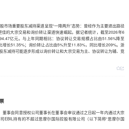
A股市场重要股东减持渠道呈现“一降两升”态势：曾经作为主要退出路径
佳的大宗交易和询价转让渠道快速崛起。据记者统计，截至2026年6
4.47亿元。与上年同期相比：协议转让交易规模占比由51.56%降至
，同比增长51.35%；询价转让占比由5%升至11.83%，同比增长209%。浙
股东减持可能逐步形成以询价转让和大宗交易为主、协议转让为辅、竞
票
日公告，董事会同意授权公司董事长在董事会审议通过之日起一年内通过大宗
EBIL持有的不超过思摩尔国际控股有限公司（以下简称“思摩尔国