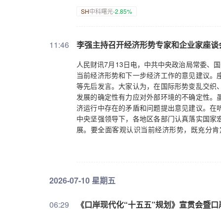
SH
中科曙光
-2.85%
11:46
李强主持召开经济形势专家和企业家座谈
人民财讯7月13日电，中共中央政治局常委、
当前经济形势和下一步经济工作的意见建议。
等先后发言。大家认为，在国际形势变乱交织
发展的确定性有力应对外部环境的不确定性。
济运行中存在的矛盾和问题提出意见建议。在
中央坚强领导下，各地区各部门认真落实国家
展。要全面客观认识当前经济形势，既充分肯
向，要深入分析思考，善于研机析理，更好地
入高质量发展轨道，长期向好的内在支撑更加
“十五五”良好开局。要按照党中央决策部署，
备增量政策，切实巩固拓展经济稳中向好态势
2026-07-10 星期五
供给，加快培育消费新增长点。坚持投资于物
人力资本投入，完善医疗、养老、托育等公共
06:29
《口岸现代化“十五五”规划》宣贯会暨
数智化转型，推动先进制造业和现代服务业深
道。要深入做好稳就业稳企业工作，实施好稳