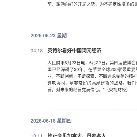
前、蓬勃向好的开局之势，为不确定性增多的
好，不断书写中国高质量发展新篇章。第二，
所以能够始终平稳健康发展，有两大要诀：一
切身感受。而对创新的驱动，可能大家更多关
国的创新是苦练内功“拼”出来的，是千行百业“
2026-06-23 星期二
始创新能力，推进科技创新和产业创新深度融
发展提供源源不断动力。近期国际上不少机构、
04:18
英特尔看好中国词元经济
给世界的不是冲击而是机遇，不是威胁而是赋
动呈现出一些新特点新趋势，技术进步速度之
人民财讯6月23日电，6月22日，第四届链博
阻碍壁垒也日益增多。我们应当深化联通协作
国已经深耕了30年。在苹果全球200家最重
力。我们应当坚持科技向善，健全人工智能等
业，不断创新、不断探索、不断追求完美的精神
创新的主力军，希望大家做创新创造的引领者
算电协同，是非常好的高屋建瓴的战略。我们
续打造一流营商环境，真诚欢迎各国企业来华
营，对未来的经营充满信心。”（央视财经）
2026-06-18 星期四
10:11
韩正会见加拿大、丹麦客人