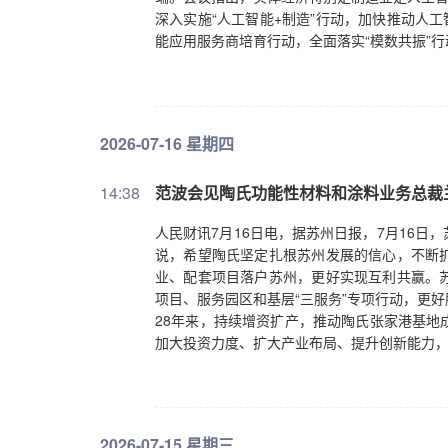
深入实施“人工智能+制造”行动，加快推动人
能应用服务商培育行动，全面落实“模数共振”
门槛。要加强算力、模型、数据等核心技术供
创新，推动人形机器人、脑机接口等新一代智
等开源资源，加大关键标准研制和宣贯推广力
维，加强新型工业化网络和数据安全保障体系
2026-07-16 星期四
础电信网络安全底座，提升网络和数据安全保障
署落实，加强数字经济、人工智能、低空经济等
14:38
范波会见陶氏功能性材料和涂料业务总裁
竞争，推动完善数据基础制度体系，持续营造
人民财讯7月16日电，据苏州日报，7月16
说，希望陶氏坚定扎根苏州发展的信心，不断
业、配套项目落户苏州，更好实现互利共赢。
项目、服务园区和基层“三服务”专项行动，更
28年来，持续增资扩产，推动陶氏张家港基地
加大投资力度、扩大产业布局、提升创新能力
2026-07-15 星期三