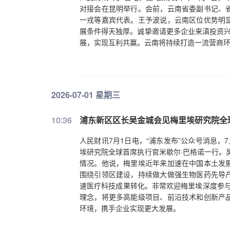
对接会在昆明举行。会前，云南省委副书记、
一戎等嘉宾代表。王予波说，云南区位优势明
展条件得天独厚。诚挚邀请更多企业来滇投资兴
展，实现互利共赢。云南将持续打造一流营商
2026-07-01 星期三
10:36
浦东新区区长吴金城会见梅里埃研究院全
人民财讯7月1日电，“浦东发布”公众号消息
埃研究院全球首席执行官米歇尔·巴格诺一行。
情况。他说，梅里埃近年来加速在中国本土发
围绕引领区建设，持续做大做强生物医药先导
速医疗科技成果转化。非常欢迎梅里埃深度参与
理念，将更多高能级项目、前沿技术和创新产
环境，携手企业实现更大发展。