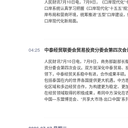
人民财讯7月10日电，7月9日，《口岸现代化
企业关切，持续优化营商环境，注重用改革的
口岸系统认真学习把握《口岸现代化“十五五”
心，深入挖掘需求升级和产业升级机遇，持续
岸布局和营商环境，统筹推进“五型”口岸建设
强战略性前瞻性研究，多提建设性意见。吴政
口岸现代化新局面。
04:25
中泰经贸联委会贸易投资分委会第四次会
人民财讯7月10日电，7月9日，商务部副部
资分委会第四次会议。双方就深化中泰贸易、
领下，中泰经贸关系稳中有进，合作成果丰硕。
包括泰国在内的世界各国提供更大机遇。中方
化区域和多边经贸合作，为构建更为稳定、更
在经贸领域取得的积极成果，希同中方深化在
中国—东盟博览会、“共享大市场·出口中国”
境。