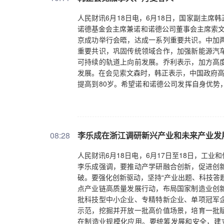
人民财讯6月18日电，6月18日，国家副主
诺德基金会主席兼诺和诺德公司董事会主席索文
京成功举行会晤，达成一系列重要共识。中加
重要共识，巩固传统领域合作，加强新能源汽
可持续的轨道上向前发展。乔利表示，加方高
发展。在会见索文森时，韩正表示，中国政府高
提高到80岁。希望诺和诺德公司发挥自身优势
化、法治化、国际化一流营商环境，支持包括
好中国经济发展前景，将继续拓展在华业务，
08:28
李乐成在浙江调研新兴产业和未来产业发
人民财讯6月18日电，6月17日至18日，工
李乐成强调，要推动产学研融合创新，促进创
破。要强化创新驱动，坚持“产业出题、科技答
点产业链高质量发展行动，布局国家制造业创
批科技型中小企业、专精特新企业、单项冠军
示范，挖掘并开放一批高价值场景，培育一批
在制造业规模化应用。要统筹发展和安全，建立