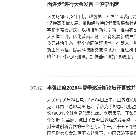
面进步”进行大会发言 王沪宁出席
人民财讯6月24日电，政协第十四届全国委员
“坚持高质量发展，推动经济持续健康发展和社
李和平常委建议，以科技创新为引领，推动我
大实体经济，优化营商环境，培育发展新质生
多元共治生态，健全协同治理机制，推动人工
新主体地位，提高科技服务支撑能力，推进科
路经济带核心区建设，加快基础设施“硬联通”，
综合交通物流网建设和物流运输服务水平，推
央发言建议，壮大耐心资本，加快构建多层次
代表民进中央发言提出，完善新兴领域知识产
领作用，更好运用新时代“千万工程”经验，推
07:12
李强出席2026年夏季达沃斯论坛开幕式
展示范区，促进各民族交往交流交融，推动各
劳动者权益，推动新就业形态健康发展。宋亚
人民财讯6月24日电，6月24日上午，国务院
力，提升为民服务质效。易军常委建议，加快
克、几内亚总理乌里·巴、哈萨克斯坦总理别克
住生活品质。孔令智常委代表台盟中央发言建
约1800名全球各界代表出席。李强表示，正
国政协副主席秦博勇主持会议。中共中央政治
化创新”为主题，点出了当今世界经济发展的一
周强、何厚铧、梁振英、巴特尔、苏辉、邵鸿
对全球创新合作的一些思考。第一，“十五五”伊
出席会议。（新华社）
国际形势愈发动荡不安背景下，中国经济不惧风