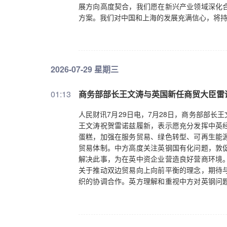
展方向高度契合，我们愿在新兴产业领域深化
方案。我们对中国和上海的发展充满信心，将
2026-07-29 星期三
01:13
商务部部长王文涛与英国新任商贸大臣雷
人民财讯7月29日电，7月28日，商务部部
王文涛祝贺雷诺兹履新，表示愿充分发挥中英
蛋糕，加强在服务贸易、绿色转型、可再生能
贸易体制。中方高度关注英钢国有化问题，敦
解决此事，为在英中资企业营造良好营商环境
关于推动双边贸易向上向前平衡的理念，期待
织的协调合作。英方理解和重视中方对英钢问
遵守相关评估结果并予以合理补偿，不希望因