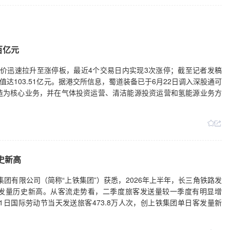
百亿元
0)股价迅速拉升至涨停板，最近4个交易日内实现3次涨停；截至记者发稿
值达103.51亿元。据港交所信息，蜀道装备已于6月22日调入深股通可
造为核心业务，并在气体投资运营、清洁能源投资运营和氢能源业务方
史新高
集团有限公司（简称“上铁集团”）获悉，2026年上半年，长三角铁路发
客发量历史新高。从客流走势看，二季度旅客发送量较一季度有明显增
月1日国际劳动节当天发送旅客473.8万人次，创上铁集团单日客发量新