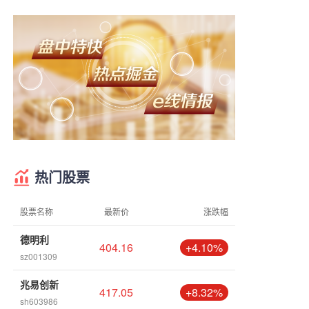
热门股票
股票名称
最新价
涨跌幅
德明利
404.16
+4.10%
sz001309
兆易创新
417.05
+8.32%
sh603986