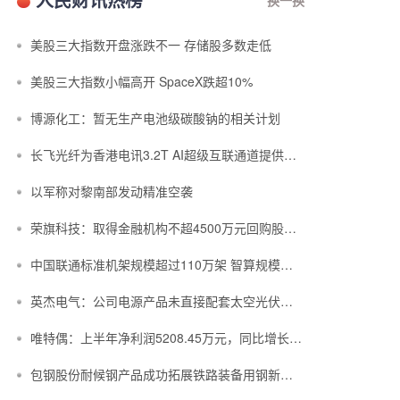
美股三大指数开盘涨跌不一 存储股多数走低
美股三大指数小幅高开 SpaceX跌超10%
博源化工：暂无生产电池级碳酸钠的相关计划
长飞光纤为香港电讯3.2T AI超级互联通道提供空芯光纤光缆
以军称对黎南部发动精准空袭
荣旗科技：取得金融机构不超4500万元回购股份专项融资支持
中国联通标准机架规模超过110万架 智算规模达到45EFLOPS
英杰电气：公司电源产品未直接配套太空光伏项目
唯特偶：上半年净利润5208.45万元，同比增长23.47%
包钢股份耐候钢产品成功拓展铁路装备用钢新赛道