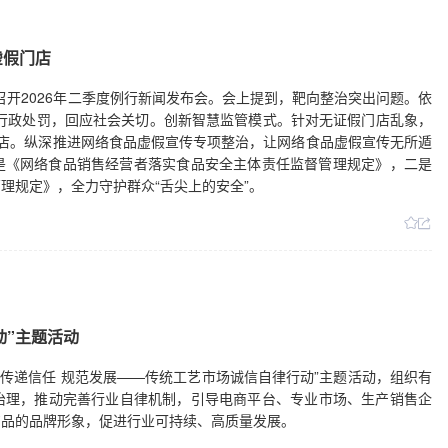
打造精品名品，提高品牌设计、市场推广、品牌维护等能力，要依法严
牌企业发展创造良好环境。要充分发挥平台企业在促进创新、推动发
虚假门店
经营主体和劳动者内生动力，增加产品和服务高质量供给。（新华社）
局召开2026年二季度例行新闻发布会。会上提到，靶向整治突出问题。依
出行政处罚，回应社会关切。创新智慧监管模式。针对无证假门店乱象，
店。纵深推进网络食品虚假宣传专项整治，让网络食品虚假宣传无所遁
是《网络食品销售经营者落实食品安全主体责任监督管理规定》，二是
理规定》，全力守护群众“舌尖上的安全”。
动”主题活动
办“传递信任 规范发展——传统工艺市场诚信自律行动”主题活动，组织有
治理，推动完善行业自律机制，引导电商平台、专业市场、生产销售企
艺品的品牌形象，促进行业可持续、高质量发展。