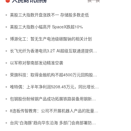
美股三大指数开盘涨跌不一 存储股多数走低
美股三大指数小幅高开 SpaceX跌超10%
博源化工：暂无生产电池级碳酸钠的相关计划
长飞光纤为香港电讯3.2T AI超级互联通道提供空芯光纤光缆
以军称对黎南部发动精准空袭
荣旗科技：取得金融机构不超4500万元回购股份专项融资支持
唯特偶：上半年净利润5208.45万元，同比增长23.47%
包钢股份耐候钢产品成功拓展铁路装备用钢新赛道
8连板传智教育：公司不开展机器人产品的批量研发及生产业务
台风“白海豚”趋向华东沿海 多部门会商部署防汛防台风工作