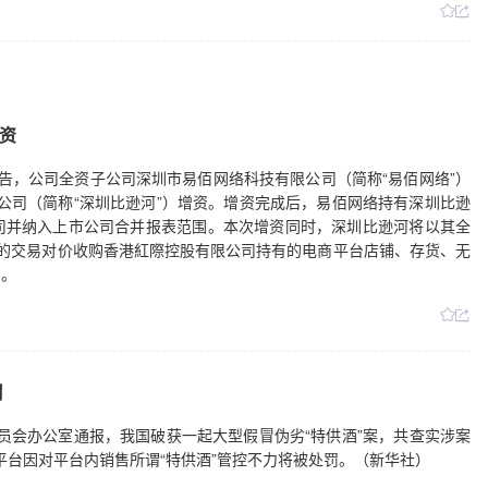
资
2日公告，公司全资子公司深圳市易佰网络科技有限公司（简称“易佰网络”）
限公司（简称“深圳比逊河”）增资。增资完成后，易佰网络持有深圳比逊
司并纳入上市公司合并报表范围。本次增资同时，深圳比逊河将以其全
的交易对价收购香港紅際控股有限公司持有的电商平台店铺、存货、无
产。
罚
委员会办公室通报，我国破获一起大型假冒伪劣“特供酒”案，共查实涉案
电商平台因对平台内销售所谓“特供酒”管控不力将被处罚。（新华社）