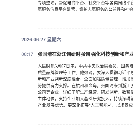
专项整治，督促电商平台、社交平台等各类网络平
愿服务信息平台监管，维护志愿服务的公益性和社
2026-06-27 星期六
08:17
张国清在浙江调研时强调 强化科技创新和产
人民财讯6月27日电，中共中央政治局委员、国务
质量品牌管理等工作。他强调，要深入贯彻习近平
新和产业创新深度融合，全面加强质量管理，增加
势提供有力支撑。在杭州和义乌，张国清来到浙江
公司等企业，详细了解生产经营、研发创新、数智
主体地位，支持企业加大基础研究投入，持续深耕
产业发展优势。要深化拓展“人工智能+”，以场景
型，打造更多高水平智能体，推进人工智能赋能新
提升引领，加快推进技术改造和老旧低效设备工艺
张国清还来到义乌国际商贸城，调研“义乌小商品城
以质取胜，提高研发设计与生产制造质量，推进新