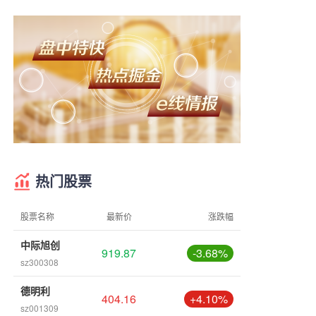
热门股票
股票名称
最新价
涨跌幅
中际旭创
919.87
-3.68%
sz300308
德明利
404.16
+4.10%
sz001309