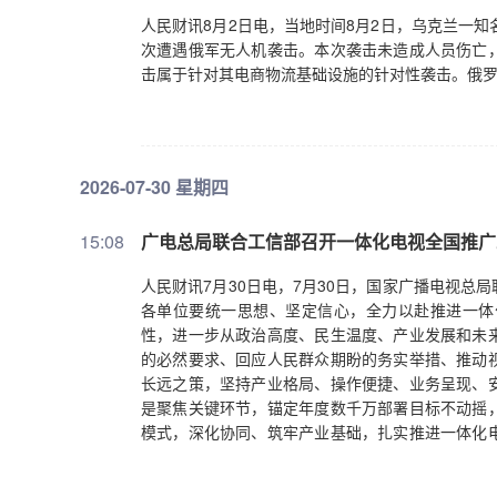
人民财讯8月2日电，当地时间8月2日，乌克兰一
次遭遇俄军无人机袭击。本次袭击未造成人员伤亡
击属于针对其电商物流基础设施的针对性袭击。俄
2026-07-30 星期四
15:08
广电总局联合工信部召开一体化电视全国推广
人民财讯7月30日电，7月30日，国家广播电视
各单位要统一思想、坚定信心，全力以赴推进一体
性，进一步从政治高度、民生温度、产业发展和未
的必然要求、回应人民群众期盼的务实举措、推动
长远之策，坚持产业格局、操作便捷、业务呈现、
是聚焦关键环节，锚定年度数千万部署目标不动摇
模式，深化协同、筑牢产业基础，扎实推进一体化
视全国推广与超高清发展，提升公共场所、农村地区
作相互促进、协同落地。四是凝聚各方力量，省级