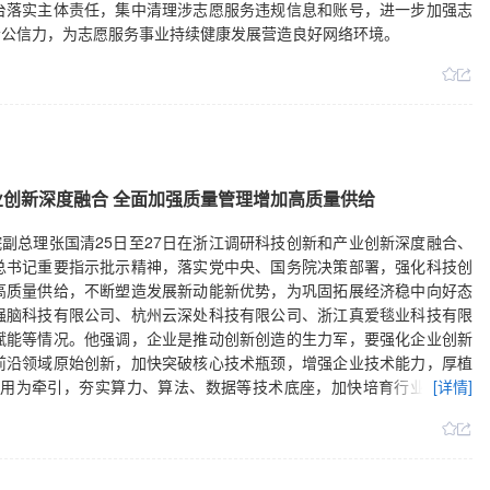
台落实主体责任，集中清理涉志愿服务违规信息和账号，进一步加强志
会公信力，为志愿服务事业持续健康发展营造良好网络环境。
业创新深度融合 全面加强质量管理增加高质量供给
院副总理张国清25日至27日在浙江调研科技创新和产业创新深度融合、
总书记重要指示批示精神，落实党中央、国务院决策部署，强化科技创
高质量供给，不断塑造发展新动能新优势，为巩固拓展经济稳中向好态
强脑科技有限公司、杭州云深处科技有限公司、浙江真爱毯业科技有限
赋能等情况。他强调，企业是推动创新创造的生力军，要强化企业创新
前沿领域原始创新，加快突破核心技术瓶颈，增强企业技术能力，厚植
应用为牵引，夯实算力、算法、数据等技术底座，加快培育行业垂直模
[详情]
型工业化，不断催生新质生产力。要推动传统产业转型升级，加强标准
淘汰，促进产业智能化、绿色化、融合化，巩固提升传统产业竞争力。
”质量品牌管理、电商平台日常监管等情况。他强调，要坚持质量第一、
技术、新工艺、新材料应用，促进品种开发和品质升级。要鼓励企业建