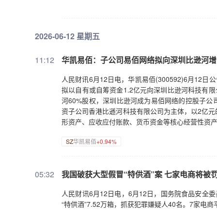
2026-06-12 星期五
11:12
华凯易佰：子公司易佰网络拟向深圳比逊河增
人民财讯6月12日电，华凯易佰(300592)6月1
拟以自有或自筹资金1.2亿元向深圳比逊河科技有
河60%股权，深圳比逊河成为易佰网络的控股子公
资子公司香港比遜河科技有限公司为主体，以2亿元
形资产、应收应付账款、货币资金等核心经营性资
SZ
华凯易佰
+0.94%
05:32
我国破获大型假冒“特供酒”案 七家电商将被
人民财讯6月12日电，6月12日，国务院食品安全
“特供酒”7.52万箱，抓获犯罪嫌疑人40名。7家