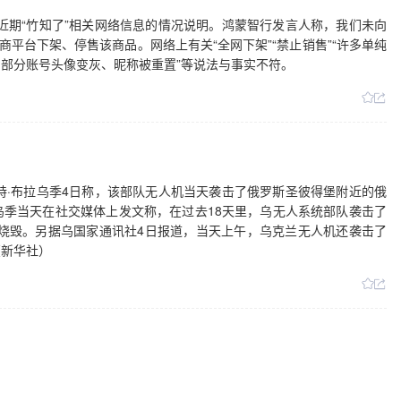
于近期“竹知了”相关网络信息的情况说明。鸿蒙智行发言人称，我们未向
商平台下架、停售该商品。网络上有关“全网下架”“禁止销售”“许多单纯
部分账号头像变灰、昵称被重置”等说法与事实不符。
特·布拉乌季4日称，该部队无人机当天袭击了俄罗斯圣彼得堡附近的俄
季当天在社交媒体上发文称，在过去18天里，乌无人系统部队袭击了
被烧毁。另据乌国家通讯社4日报道，当天上午，乌克兰无人机还袭击了
（新华社）