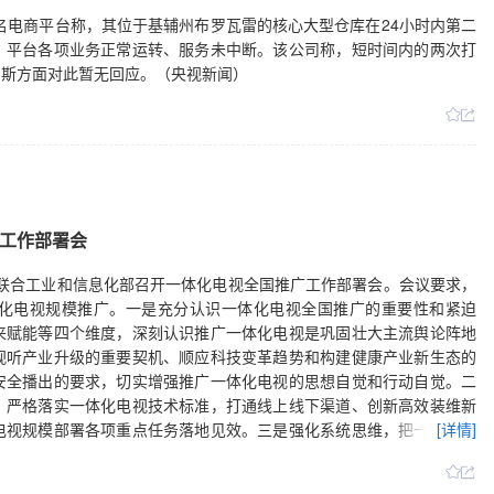
知名电商平台称，其位于基辅州布罗瓦雷的核心大型仓库在24小时内第二
，平台各项业务正常运转、服务未中断。该公司称，短时间内的两次打
罗斯方面对此暂无回应。（央视新闻）
工作部署会
总局联合工业和信息化部召开一体化电视全国推广工作部署会。会议要求，
化电视规模推广。一是充分认识一体化电视全国推广的重要性和紧迫
来赋能等四个维度，深刻认识推广一体化电视是巩固壮大主流舆论阵地
视听产业升级的重要契机、顺应科技变革趋势和构建健康产业新生态的
安全播出的要求，切实增强推广一体化电视的思想自觉和行动自觉。二
，严格落实一体化电视技术标准，打通线上线下渠道、创新高效装维新
电视规模部署各项重点任务落地见效。三是强化系统思维，把一体化电
[详情]
以及适老化服务体验，巩固“双治理”成果等工作统筹起来，确保各项工
广电主管部门、各运营商、产业链各方、电商平台、内容版权方、技术