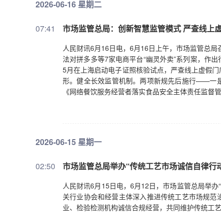
2026-06-16 星期二
立品牌培育管理体系，通过技术、产品和服务创新
厉打击品牌仿冒、商标侵权等违法行为，为优质品
07:41
市场监管总局：创新智慧监管模式 严查线上
展、创造就业、国际竞争等方面作用，激发平台内
人民财讯6月16日电，6月16日上午，市场监管总
法对拼多多等7家电商平台“幽灵外卖”系列案，作
5月在上海启动电子证照核验试点，严查线上虚假门
形。健全长效监管机制。两项新规先后施行——一
《网络餐饮服务经营者落实食品安全主体责任监督管
2026-06-15 星期一
02:50
市场监管总局举办“传统工艺市场诚信自律行
人民财讯6月15日电，6月12日，市场监管总局举
关行业协会和经营主体深入推进传统工艺市场规范
业、检验检测机构诚信合规经营，共同维护传统工