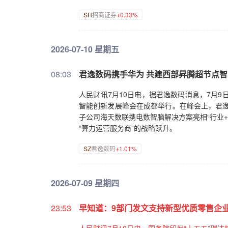
SH
招商证券
+0.33%
2026-07-10 星期五
08:03
君逸数码携手华为 共建西部昇腾超节点
人民财讯7月10日电，据君逸数码消息，7月9
智能创新发展峰会在成都举行。在峰会上，君逸
子公司海天数联携电数智脑解决方案亮相“行业+A
“算力运营服务商”的战略跃升。
SZ
君逸数码
+1.01%
2026-07-09 星期四
23:53
早知道：9部门发文支持新型优质零售企业