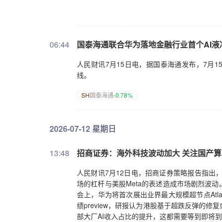
06:44
国泰海通联合华为落地金融行业首个AI液
人民财讯7月15日电，据国泰海通发布，7月
线。
SH
国泰海通
-0.78%
2026-07-12 星期日
13:48
招商证券：海外科技波动加大 关注国产
人民财讯7月12日电，招商证券策略报告指出
场的杠杆与美股Meta的表述造成市场剧烈波
会上，华为将首次展出业界最大规模超节点Atlas
绩preview，研报认为港股基于超跌反弹的
部大厂AI收入占比的提升，这都需要等到即将