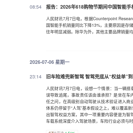
08:54
报告：2026年618购物节期间中国智能手
人民财讯7月7日电，根据Counterpoint 
国智能手机销量同比下降13%，主要原因是存
往年明显减弱。除华为外，其他主要品牌销量
2026-07-06 星期一
23:14
旧车险难兜新智驾 智驾兜底从“权益单”到
人民财讯7月7日电，设想一个情景：当一辆搭
误导致追尾，事故责任该由谁承担？是坐在车
任之问，在高级别自动驾驶从技术验证进入商
体系仍停留于“人驾”基本假设之上，难以覆盖
出智驾权益方案，其中一项重要内容便是为智
车载系统深度介入驾驶场景，车险行业必须与
SZ
比亚迪
-1.51%