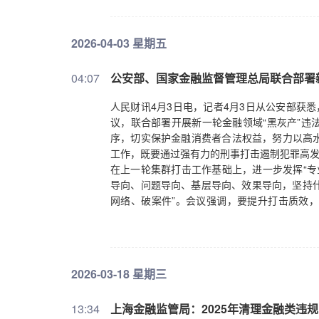
2026-04-03 星期五
04:07
公安部、国家金融监督管理总局联合部署
人民财讯4月3日电，记者4月3日从公安部获
议，联合部署开展新一轮金融领域“黑灰产”违
序，切实保护金融消费者合法权益，努力以高
工作，既要通过强有力的刑事打击遏制犯罪高发
在上一轮集群打击工作基础上，进一步发挥“专
导向、问题导向、基层导向、效果导向，坚持什
网络、破案件”。会议强调，要提升打击质效
手，确保集群打击取得新突破。要突出打击重
信用卡不正当“反催收”中介等，探索创新打击
步健全线索通报等长效机制，确保打深打透打
社会公众防范意识。（新华社）
2026-03-18 星期三
13:34
上海金融监管局：2025年清理金融类违规