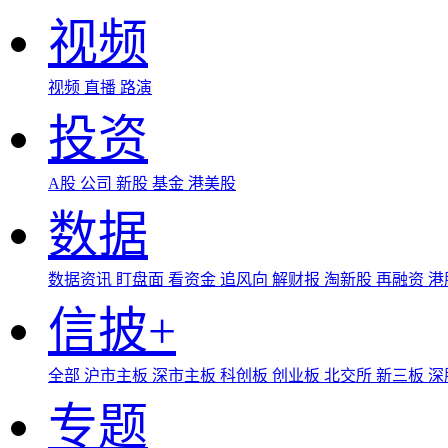
视频
视频
直播
路演
投资
A股
公司
新股
基金
港美股
数据
数据资讯
盯盘面
看资金
追风向
解财报
淘新股
再融资
港
信披+
全部
沪市主板
深市主板
科创板
创业板
北交所
新三板
深
专题