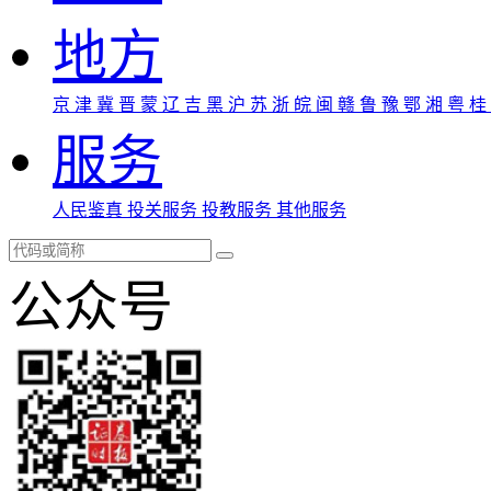
地方
京
津
冀
晋
蒙
辽
吉
黑
沪
苏
浙
皖
闽
赣
鲁
豫
鄂
湘
粤
桂
服务
人民鉴真
投关服务
投教服务
其他服务
公众号