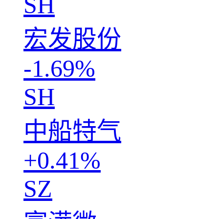
SH
宏发股份
-1.69%
SH
中船特气
+0.41%
SZ