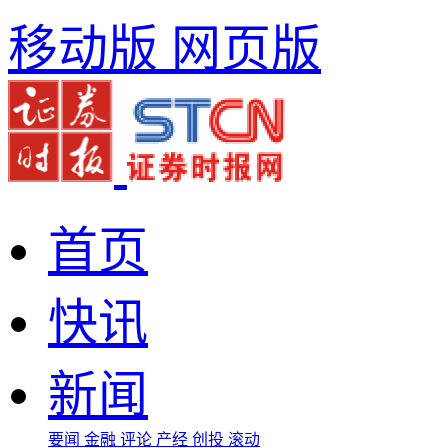
移动版
网页版
首页
快讯
新闻
要闻
金融
评论
产经
创投
滚动