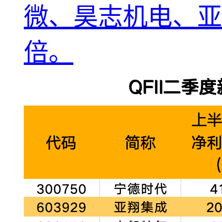
微、昊志机电、亚
倍。