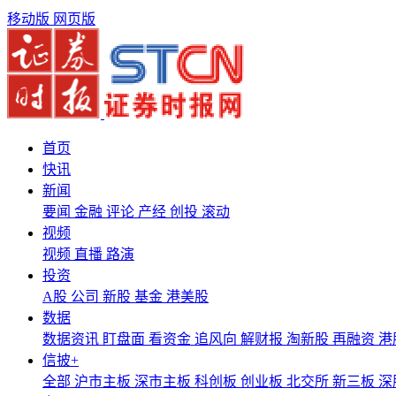
移动版
网页版
首页
快讯
新闻
要闻
金融
评论
产经
创投
滚动
视频
视频
直播
路演
投资
A股
公司
新股
基金
港美股
数据
数据资讯
盯盘面
看资金
追风向
解财报
淘新股
再融资
港
信披+
全部
沪市主板
深市主板
科创板
创业板
北交所
新三板
深