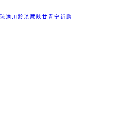
琼
渝
川
黔
滇
藏
陕
甘
青
宁
新
鹏