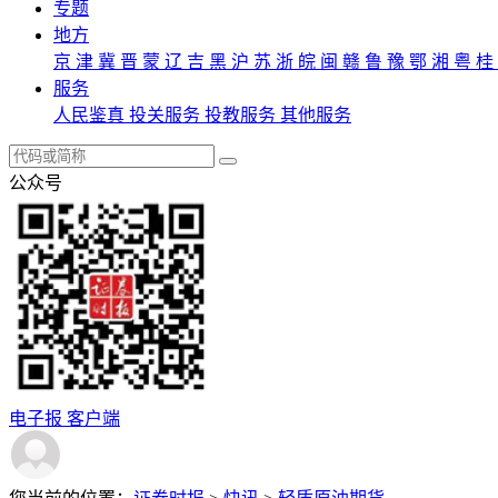
专题
地方
京
津
冀
晋
蒙
辽
吉
黑
沪
苏
浙
皖
闽
赣
鲁
豫
鄂
湘
粤
桂
服务
人民鉴真
投关服务
投教服务
其他服务
公众号
电子报
客户端