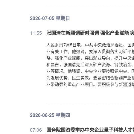
的16万件中央救灾物资已运抵广西灾区。应急管
展救援工作，已营救被困人员137人、疏散转
建筑等中央企业工程救援力量2200余人携专
2026-07-05 星期日
11:55
张国清在新疆调研时强调 强化产业赋能 
人民财讯7月5日电，中共中央政治局委员、国
业有关工作。他强调，要深入贯彻落实习近平
略，强化产业赋能，突出就业导向，提升中央
和昌吉，张国清先后深入矿产资源、钢铁冶金
业等情况。他强调，中央企业要按照党中央、
为发展优势、民生实效。要紧密结合新疆产业
业带动强的重点产业项目。要积极参与新疆道
务条件。要充分调动援疆省市国有企业积极性，
吸纳就业作用。要结合进一步深化国资国企改
举措巩固拓展援疆工作成效，为新疆经济社会
同促进扩产扩岗。要支持新疆打造根植性强、
2026-06-25 星期四
农副产品深加工等劳动密集型产业，促进服务
链供应链合作，加强产业分工、项目协作，提
07:06
国务院国资委举办中央企业量子科技人才
技能培训和就业帮扶，组织开展校企合作和订