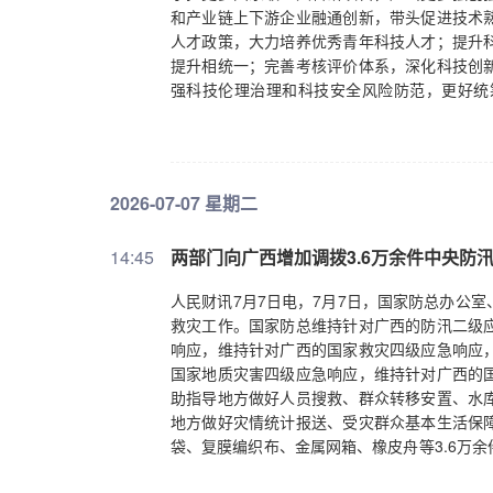
和产业链上下游企业融通创新，带头促进技术
人才政策，大力培养优秀青年科技人才；提升
提升相统一；完善考核评价体系，深化科技创
强科技伦理治理和科技安全风险防范，更好统
念，在胸怀祖国、服务人民上当好示范表率；
甘为人梯、奖掖后学上当好示范表率；锻造作
文化中发挥示范引领作用。
2026-07-07 星期二
14:45
两部门向广西增加调拨3.6万余件中央防
人民财讯7月7日电，7月7日，国家防总办公
救灾工作。国家防总维持针对广西的防汛二级
响应，维持针对广西的国家救灾四级应急响应
国家地质灾害四级应急响应，维持针对广西的
助指导地方做好人员搜救、群众转移安置、水
地方做好灾情统计报送、受灾群众基本生活保
袋、复膜编织布、金属网箱、橡皮舟等3.6万
资政社协同保障机制协调相关基金会向广西增加