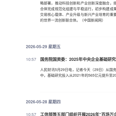
略部署，推动科技创新和产业创新深度融合，搭
进、使用工作，在全社会营造鼓励创新的浓厚
合体完成规范化组建与平稳运行，初步构建成果
业发展涉及面广，必须加强协同治理，统筹发
交易核心载体、产业升级与新兴产业培育的重要
体系，确保既“放得活”又“管得好”。不断深
的世界一流创新联合体。（中国新闻网）
业技术迭代快、影响因素多、决策风险大，对
前沿知识学习，提高专业化能力，努力做到知
2026-05-29 星期五
10:57
国务院国资委：2025年中央企业基础研
人民财讯5月29日电，记者今天（29日）从国
中，基础研究投入从2021年的565亿元提升至2
2026-05-28 星期四
10:57
工信部等五部门组织开展2026年“百场