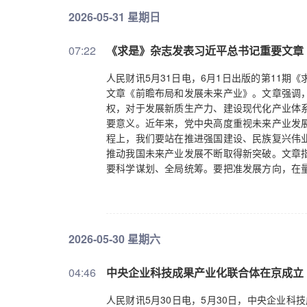
2026-05-31 星期日
07:22
《求是》杂志发表习近平总书记重要文章
人民财讯5月31日电，6月1日出版的第11
文章《前瞻布局和发展未来产业》。文章强调
权，对于发展新质生产力、建设现代化产业体
要意义。近年来，党中央高度重视未来产业发
程上，我们要站在推进强国建设、民族复兴伟
推动我国未来产业发展不断取得新突破。文章
要科学谋划、全局统筹。要把准发展方向，在
前沿技术战略预判能力。把握发展节奏，综合
发展。强化产业协同，坚持联动发展，推动未
领。科技突破的程度，很大程度上决定未来产
题、科技答题”，大力提升科技支撑引领能力。
2026-05-30 星期六
化布局，加快科技成果转化应用。文章指出，
步步突破带动的。要推动各类创新资源向企业
04:46
中央企业科技成果产业化联合体在京成立
业。支持中央企业结合主责主业发展未来产业
特新企业、单项冠军企业、独角兽企业。文章
人民财讯5月30日电，5月30日，中央企业科
大力支持，政府要做好服务。要完善财税等政