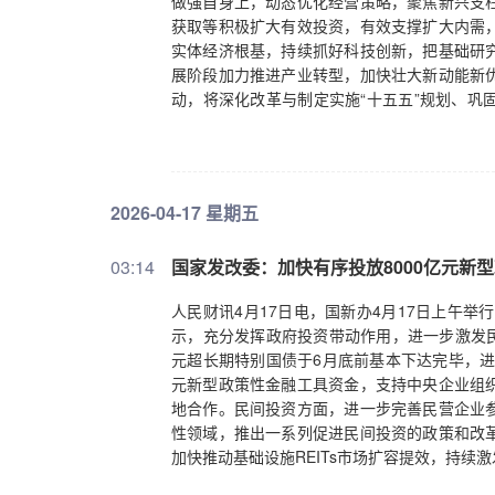
做强自身上，动态优化经营策略，聚焦新兴支
获取等积极扩大有效投资，有效支撑扩大内需
实体经济根基，持续抓好科技创新，把基础研
展阶段加力推进产业转型，加快壮大新动能新
动，将深化改革与制定实施“十五五”规划、巩
实。要牢牢守住不发生系统性风险底线，强化
续优化完善风险监测预警机制，压紧压实企业
2026-04-17 星期五
03:14
国家发改委：加快有序投放8000亿元新
人民财讯4月17日电，国新办4月17日上午举
示，充分发挥政府投资带动作用，进一步激发民
元超长期特别国债于6月底前基本下达完毕，进
元新型政策性金融工具资金，支持中央企业组
地合作。民间投资方面，进一步完善民营企业
性领域，推出一系列促进民间投资的政策和改
加快推动基础设施REITs市场扩容提效，持续