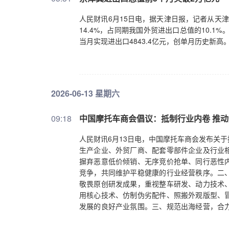
人民财讯6月15日电，据天津日报，记者从天津
14.4%，占同期我国外贸进出口总值的10.1%。其
当月实现进出口4843.4亿元，创单月历史新高
2026-06-13 星期六
09:18
中国摩托车商会倡议：抵制行业内卷 推
人民财讯6月13日电，中国摩托车商会发布关
生产企业、外贸厂商、配套零部件企业及行业
摒弃恶意低价倾销、无序竞价抢单、同行恶性
竞争，共同维护平稳健康的行业经营秩序。二
敬畏原创研发成果，重视整车研发、动力技术
用核心技术、仿制伪劣配件、照搬外观版型、
发展的良好产业氛围。三、规范出海经营，合
外流、劣质产品输出等短视行为，抱团树立中
权。四、深耕产品品质，坚守匠心制造。严把