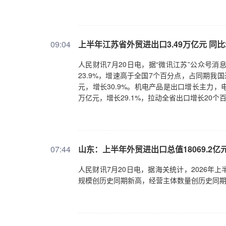
一大市场。要强化创新引领、产业升级，集中
“人工智能+”行动，让人工智能深度赋能千行
城市内涵式发展，促进粮食增产农民增收，扎
程。要坚决防化风险、守牢底线，加强天气水
09:04
上半年江苏省外贸进出口3.49万亿元 同比增
化社会治安整体防控，加强食品安全全链条监
人民财讯7月20日电，据“微讯江苏”公众号消
23.9%，增速高于全国7个百分点，占同期我国进
元，增长30.9%。机电产品是出口增长主力，
万亿元，增长29.1%，拉动全省出口增长20个
07:44
山东：上半年外贸进出口总值18069.2亿
人民财讯7月20日电，据海关统计，2026年上
规模创历史同期新高，经营主体数量创历史同