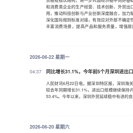
贸稳规模优结构，进一步巩固经济稳中向好基
和消费类企业的生产经营、技术创新、外贸出
用，推动科技创新与产业创新深度融合，加力
深化国际规则标准对接，有效应对外部不确定
丰富消费场景，提高产品和服务质量，增强居
险，有力有序推进地方融资平台退出和改革转
求，今年是“十五五”开局之年，有关部门和地
措，着力稳定和提振市场预期，以更大力度和
2026-06-22 星期一
04:37
同比增长31.1%，今年前5个月深圳进
人民财讯6月22日电，据深圳特区报，深圳海关
较去年同期增长31.1%，进出口规模继续保持内
53.4%。今年以来，深圳外贸延续稳中有进的
2026-06-20 星期六