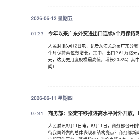
用心打造高品质、高附加值产品，以过硬品质
之间加强交流协作、优势互补、资源共享，摒
2026-06-12 星期五
大做强摩托车产业整体市场。六、锚定长远方
深耕核心技术自主研发，加快产业转型升级步
01:33
今年以来广东外贸进出口连续5个月保持
主动呼吁城市精细化交通管理，推动理性认知
人民财讯6月12日电，记者从海关总署广东分署了
个月保持两位数增长。其中，出口2.61万亿元，增
元，达历史月度规模最高值，增长20.3%；其中，出
闻）
2026-06-11 星期四
07:41
商务部：坚定不移推进高水平对外开放，
人民财讯6月11日电，6月11日，商务部召
待我国外贸的总体表现和结构亮点？商务部新