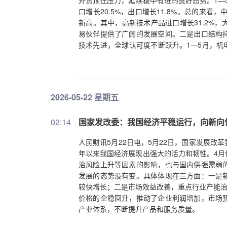
外贸顶住压力，延续稳中有进的良好态势。1—5
口增长20.5%，出口增长11.8%。总的来
新高。其中，高新技术产品进口增长31.2%
易伙伴提供了广阔的发展空间。二是出口结构
技术先进，全球认可度不断跃升。1—5月，机电
锂电池、光伏等“新三样”产品持续领跑全球。
—5月，对共建“一带一路”国家进出口增长13
的“朋友圈”越来越广。无论外部环境多么复杂
出口、扩大进口，为世界经济注入更多的稳定
2026-05-22 星期五
02:14
国家发改委：我国经济平稳运行，向新向
人民财讯5月22日电，5月22日，国家发展
年以来我国经济展现出强大的活力和韧性。4月
治风险上升等因素的影响，也与国内供强需弱
发展的态势没有变。具体体现在三方面：一是
较快增长；二是市场效益改善，重点行业产能治
价格的企稳回升，推动了企业利润增加，市场
产业体系，不断提升产品和服务质量。