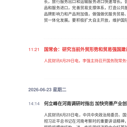
长，旅行服务出口和运输服务进口快速增长。
品和服务进口，完善贸易支撑体系，打造公共
品牌影响力和产品附加值，做强做优服务贸易
贸一体化发展。要积极扩大自主开放，维护国
综合研究室主任赵福军说，今年以来，外部不
不易。会议着眼于巩固优势和提质增效多措并举
为广大经营主体应对风险挑战保驾护航，为外
国从贸易大国迈向贸易强国，打造国际合作竞
11:21
国常会：研究当前外贸形势和贸易强国建
人民财讯6月29日电，李强主持召开国务院常
2026-06-23 星期二
14:14
何立峰在河南调研时指出 加快完善产业创
人民财讯6月23日电，中共中央政治局委员、国
彻习近平总书记在河南考察时的重要讲话精神