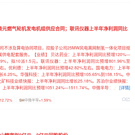
亿美元燃气轮机发电机组供应合同；联讯仪器上半年净利润同比
公司不涉及算电协同项目，控股子公司25MW风电离网制氢一体化项目规
供电配套服务。【业绩】 贝达药业：上半年净利润同比预增120%—
9%，拟10派1.5元。联讯仪器：上半年净利润同比预增801.96%至
%左右。优利德：上半年净利润同比预增42.82%左右。国电电力：上半年
6.25%。华强科技：上半年净利润同比预增105.65%到158.15%。中
。北矿科技业绩快报：上半年净利润同比增长25.18%。苏泊尔业绩快报：
上半年净利润同比预增1051.24%—1511.74%。中微半导：上半年净
[详情]
利润1.09亿元，同比扭亏为盈。【增减持】威马农机：控股股东、实控人
12.72%
SH
中微半导
+1.59%
副总经理拟50万元—100万元增持公司股份。动力新科：控股股东上汽集
磊昶、连云港宏芝提前终止减持计划。神开股份：公司董事控制的企业
控股股东承诺6个月内不减持。雷迪克：董事长拟2000万元—4000万元
00万元增持公司股份。大千生态：速源科技拟减持公司不超3%股份。百
4万股。广钢气体：控股股东一致行动人承诺不减持公司股份。东软载波：
股份。【回购】佰维存储：实控人、董事长提议以2亿元—2.5亿元回购