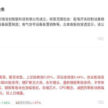
持不超3%公司股份【中标合同】蜂助手：全资子公司签署算力业务合同大
信：子公司签署约1.15亿美元采矿合同金卡智能：子公司签署约8.9亿
业务
采购合同【重大投资】江南新材：拟定增募资不超16亿元 用于液冷散热
光通信、算力热控及ITO用电子专用材料产业化等项目博深股份：拟设
波兴瑞宝创智能科技有限公司成立，经营范围包含：配电开关控制设备销
环境：全资子公司出资1700万元认购砺思星瀚基金部分份额【其他】
设备装置制造；电气信号设备装置销售等。企查查股权穿透显示，该公
金岭南：因发生事故 凡口铅锌矿停产万华化学：烟台产业园MDI装置停
停车检修*ST萃华：控股股东、实控人陈思伟及翠艺投资一致行动人郭
未按规定披露非经营性资金往来等违法行为被立案美力科技：拟定增募
定增申请获上交所受理永安行：定增申请获上交所审核通过申通快递：拟终
债转股业务矩子科技：取得金融机构不超1.44亿元回购股份专项融资
专项融资支持华源控股：获得金融机构不超9000万元回购股票专项融资
票专项融资支持力源信息：取得金融机构不超2700万元回购股份专项融
中拟中选国药现代：富马酸伏诺拉生获得化学原料药上市申请批准通知
中采购恒瑞医药：获得药物临床试验批准通知书同和药业：两款药品获
震荡，截至收盘，上证指数涨0.25%，深证成指涨0.44%，创业板指涨
气等超20股涨停。锂矿概念大涨，永杉锂业、盛新锂能等股涨停。半导体
气、钢铁等板块也涨幅居前，存储芯片、CPO概念、减肥药等板块跌幅
亿元，较上日缩量。
业
-1.02%
SZ
盛新锂能
+1.57%