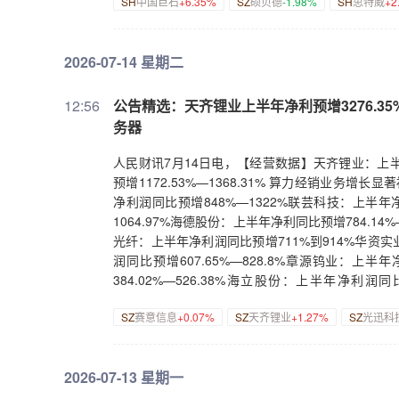
所上市。
SH
中国巨石
+6.35%
SZ
硕贝德
-1.98%
SH
思特威
+2
5000万元增持公司股份盈康生命：拟3000万元—6
16.76%鹏辉能源：上半年预计实现净利润8亿元—
控股股东提议公司以2500万元—5000万元回购股
28.42%航天智造：上半年净利润同比预降30%—
预中标约7.45亿元国家电网采购项目宏润建设：签署
预降94.62%—96.16%富奥股份：第二季度公司
2026-07-14 星期二
金钢丝采购合同通光线缆：全资子公司预中标合计2.
成：截至6月30日在手订单余额为29.3亿元 同比增
采购项目天邑股份：预中标中国移动智能家庭网关产
2.97%中闽能源：上半年完成发电量20.9亿千瓦时
目【其他】国科微：拟定增募资不超过50.61亿元
东航：6月客运运力投入同比下降3.89%南方航空：
12:56
公告精选：天齐锂业上半年净利预增3276.35%
欧洲完成首台多臂脊柱手术机器人装机光洋股份：
0.78%春秋航空：6月旅客周转量51.4亿人公里，
务器
矿委托加工协议四川美丰：子公司生产装置进行例行
5.07%【并购重组】盛泰集团：拟1333.9万美元收
券简称拟变更为“诺斯贝尔”中关村：盐酸伊伐布雷定
牌精测电子：拟收购上海精测41.17%股权 公司股票
人民财讯7月14日电，【经营数据】天齐锂业：上半年净
床试验石药创新：控股子公司恩维曲妥珠单抗注射
级【再融资】仕佳光子：拟定增募资不超28亿元 
预增1172.53%—1368.31% 算力经销业务增长
获批中源协和：VUM02注射液首例受试者已于7月
超过8.51亿元 用于先进陶瓷封装产业化项目等【
净利润同比预增848%—1322%联芸科技：上半年
份：拟1.5亿元—3亿元回购公司股份海泰新光：拟50
1064.97%海德股份：上半年净利同比预增784.14%
力盛体育：拟2000万元—4000万元回购股份科源
光纤：上半年净利润同比预增711%到914%华资实业
3%公司股份海星股份：控股股东的一致行动人拟减持
润同比预增607.65%—828.8%章源钨业：上半
【中标合同】东宏股份：预中标1.8亿元螺旋焊管框
384.02%—526.38%海立股份：上半年净利润
目 预估合同金额1.41亿元ST美晨：子公司获得流
498.14%木林森：上半年净利润同比预增290.61%
年产2.5亿米电子布生产线建设项目回天新材：子公
SZ
赛意信息
+0.07%
SZ
天齐锂业
+1.27%
SZ
光迅科
密：上半年净利润同比预增282.58%—295.78%
子公司拟设立合资公司 布局印制电路板（PCB）
净利同比预增215%到235%深科达：上半年净利润同
项目【其他】2连板金煤科技：上半年预计扭亏为盈
269.5%国芳集团：上半年净利润同比预增200.25%
2026-07-13 星期一
常 上半年净利润同比预降5.17%—14.42%超
云信：上半年净利润同比预增179%—211%永杰新材
淖铁路相关区段纳入临哈骨干通道管理三方合作框架
净利润同比预增168.95%—197.86%剑桥科技：