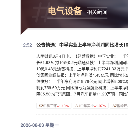
电气设备
相关新闻
12:52
公告精选：中孚实业上半年净利润同比增长16
人民财讯8月4日电，【经营数据】中孚实业：上半年净
长61.93% 拟10派0.2元鼎通科技：上半年净利润同
10派0.43元迪普科技：上半年净利润7241.33万元
创集团业绩快报：上半年净利润4.43亿元 同比增长20
绩快报：上半年净利润218.76亿元 同比增长8.09
利润759.69万元 同比扭亏为盈航亚科技：上半年净利
降35.56%广汽集团：7月汽车销量11.29万辆，同比
月活畜销售收入588.61万元 同比增加1021.17%
SZ
中科三环
+1.19%
SH
中孚实业
+1.07%
SZ
盈峰环
中标合计8096.02万元项目【热点】3连板德龙
器人等业务占整体营收比例较小【并购重组】中科三
埃斯顿酷卓股权【增减持、回购】熵基科技：拟3000
2026-08-03 星期一
份惠云钛业：拟2000万元—3000万元回购股份井松