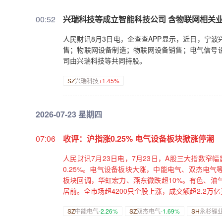
2000万元回购公司股份技源集团：股东拟合计减
金重工：与挪威船东签署约10亿元船舶建造合同金诚
00:52
兴瑞科技等成立智能科技公司 含物联网相关
元智能燃气表合同智光电气：子公司签订2.17亿元
模组及配件建设项目等智动力：拟投资约3亿元建设
人民财讯8月3日电，企查查APP显示，近日，宁
立合资公司并购买经营性资产开展保温管道业务盈峰
售；物联网设备制造；物联网设备销售；电气信号
太阳能：7月共收到可再生能源补贴资金9.4亿元中
司由兴瑞科技等共同持股。
产检修红太阳：子公司南京生化百草枯装置拟分阶段
SZ
兴瑞科技
+1.45%
英杰被证监会立案联创光电：公司及实控人因涉嫌
资不超5.85亿元 用于智能悬架等项目ST人福：
止发行可转债并撤回申请文件轻纺城：终止工银投资
2026-07-23 星期四
支持远望谷：收到金融机构不超9000万元回购股票
支持赛意信息：取得金融机构不超5400万元回购股
资支持津药药业：子公司产品在全国药品集中采购
07:06
收评：沪指涨0.25% 电气设备板块掀涨停潮
书天宇股份：两款产品拟中选第十二批全国药品集
人民财讯7月23日电，7月23日，A股三大指数窄幅
得澳大利亚药品GMP符合性证书
0.25%。电气设备板块大涨，中能电气、双杰电
板块回调，华虹宏力、燕东微跌超10%。有色、油
居前。全市场超4200只个股上涨，成交额超2.2万
SZ
中能电气
-2.26%
SZ
双杰电气
-1.69%
SH
永杉锂