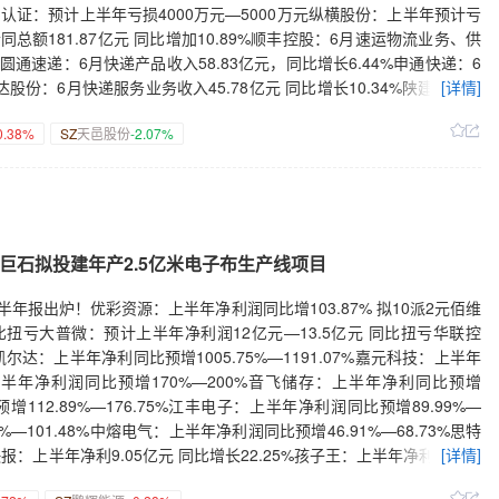
—10亿元回购股份。淳中科技：董事长提议以5000万元—1亿元回购股
数字认证：预计上半年亏损4000万元—5000万元纵横股份：上半年预计亏
司股份。先导智能：拟2亿港元—4亿港元回购H股股份。普冉股份：董事长
同总额181.87亿元 同比增加10.89%顺丰控股：6月速运物流业务、供
：拟1.5亿元—3亿元回购公司股份。莲花控股：拟5000万元—1亿元回
%圆通速递：6月快递产品收入58.83亿元，同比增长6.44%申通快递：6
公司股份。矩子科技：拟8000万元—1.6亿元回购公司股份。呈和科技：
韵达股份：6月快递服务业务收入45.78亿元 同比增长10.34%陕建股份：
[详情]
议以1亿元—2亿元回购股份。大洋电机：拟1.2亿元—1.6亿元回购股
2026年上半年累计售电量同比增加6.66%国投电力：2026年第二季度
康：拟6000万元—1.2亿元回购股份。融捷股份：拟5000万元—1亿元
0.38%
SZ
天邑股份
-2.07%
L中环：拟119.6亿元投建集成电路用半导体大硅片深圳项目湖南裕能：拟
购股份。大恒科技：拟3000万元—5000万元回购股份。三花智控：控股
中国国航：拟约124.4亿美元购买飞机海航控股：拟向空客公司购买40
拟6000万元—1.2亿元回购公司股份。【合同中标】成都路桥：中标
83.34亿元建设广西贺州抽水蓄能电站惠科股份：拟40亿元设立全资子
80.37%。龙建股份：中标5.55亿元公路养护工程施工项目。利民股份：
98亿元投建年产30万吨电池级磷酸铁一体化工程项目宝色股份：拟9.7
威科技：签订1.27亿元日常经营合同。重庆水务：全资子公司合计中
划建设25万吨/年特种橡胶一体化项目九州一轨：拟6998.96万元增
6亿元《算力服务合同》。大金重工：与希腊船东签署3+1艘散货船建造合
中预处理中心建设项目招商轮船：拟新建6艘VLOC散货船舶【热点】5
国巨石拟投建年产2.5亿米电子布生产线项目
测器及热像仪产品销售合同。行云科技：签订采购算力服务重大合同及框
.27% 可能存在快速下跌风险2连板星网宇达：公司股价短期上涨幅度较
算力基础计算服务器租赁协议》。【重大投资】指南针：拟对麦高证券增
公司不存在“AI手机”相关业务2连板立新能源：公司整体经营情况保持
半年报出炉！优彩资源：上半年净利润同比增103.87% 拟10派2元佰维
及光刻胶中间体建设项目”部分产品投产。国投电力：拟与宁德时代设合资公
公司目前无正在筹划中的并购重组或债转股事宜劲旅环境：截至目前无人
比扭亏大普微：预计上半年净利润12亿元—13.5亿元 同比扭亏华联控
定增募资不超20.29亿元，用于东华云樽智算中心建设项目等。华通线
度求索公司仅作为财务性投资 对业绩不构成重大影响美格智能：端侧
%凯尔达：上半年净利同比预增1005.75%—1191.07%嘉元科技：上半年
增募资不超28.8亿元，用于年产3万吨人工智能用高端电子电路铜箔等
否能取得预期效益存在不确定性常山药业：公司艾本那肽注射液尚未上市
信：上半年净利润同比预增170%—200%音飞储存：上半年净利同比预增
司事项收到《取保候审决定书》。国网英大：出售英大期货全部股权获
重失实【并购重组】泛亚微透：拟收购天缘电工54.089%股份取得控股
预增112.89%—176.75%江丰电子：上半年净利润同比预增89.99%—
验获批准。淮北矿业：聚能发电一号机组通过168小时试运行。骏亚科
权 填补公司主城核心区高端住宅产品空白超卓航科：控股股东、实际控制
%—101.48%中熔电气：上半年净利润同比预增46.91%—68.73%思特
国平安：坚定支持资本市场发展与提升股东回报。新华保险：持续优化权益
固科技35%股权 取得其控制权风光股份：拟8100万元收购瑞华新材
：上半年净利9.05亿元 同比增长22.25%孩子王：上半年净利润同比
[详情]
：申请撤销其他风险警示。大洋电机：终止发行H股股票并在香港联交
份资金总额上调至4亿元—8亿元恒通股份：控股股东一致行动人拟不超
.93亿元 同比增6.62%建发致新：上半年净利润同比预增2.16%—