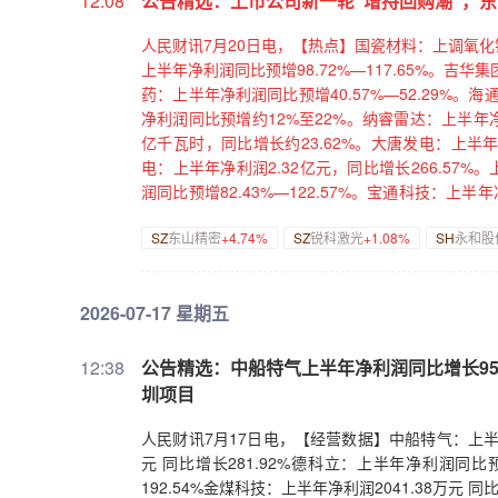
12:08
公告精选：上市公司新一轮“增持回购潮”，东
股份。福事特：董事长提议4000万元—6000万
技：拟1亿元—1.5亿元回购股份。爱科赛博：拟25
人民财讯7月20日电，【热点】国瓷材料：上调氧化
万元—8000万元回购股份。东星医疗：拟2000万元
上半年净利润同比预增98.72%—117.65%。吉华集
司股份。沃特股份：拟1500万元—3000万元回购
药：上半年净利润同比预增40.57%—52.29%。
2000万元—3000万元回购股份。长江证券：董事长
净利润同比预增约12%至22%。纳睿雷达：上半年净
公司股份。恩捷股份：拟1亿元—2亿元回购公司股份
亿千瓦时，同比增长约23.62%。大唐发电：上半年累
机组供应合同。中国西电：子公司合计中标约41.2
电：上半年净利润2.32亿元，同比增长266.57
国化学：1—6月签订合同金额合计2094.9亿元。
润同比预增82.43%—122.57%。宝通科技：上半
亿元国家电网采购项目。许继电气：中标国家电网采购
242%—270%。锐科激光业绩快报：上半年净利润
SZ
东山精密
+4.74%
SZ
锐科激光
+1.08%
SH
永和股
输水系统分包合同。平治信息：预中标天府智算中心
19.36%左右。苏大维格：上半年净利润同比预增
元人工智能算力技术服务合同。【股权变动】联创
11.88%。永和股份业绩快报：上半年净利润同比增
终止协议转让公司股份事项。佳云科技：控股股东筹
【增减持】中国建筑：控股股东拟以5亿元—10亿
2026-07-17 星期五
亿元投建珠海国纪增资扩产项目。绿联科技：拟投建
瑞科技未减持公司股份并提前终止减持计划。华懋科技
亿元参设战新基金。奥海科技：控股子公司拟投资5
亿元增持公司股份。共达电声：控股股东的一致行动
份：拟4141.2万元购买格润智能100%股权。【
低于160万元增持公司股份。新亚制程：控股股东
12:38
公告精选：中船特气上半年净利润同比增长95.
上半年净利润的25%。佰仁医疗：子公司交联胶原
H股，增持金额人民币1000万元。川投能源：控
圳项目
做市交易业务资格获批。苏垦农发：收到2026年耕地
不低于1500万元增持公司股份。【回购】三环集团
元。联环药业：阿加曲班化学原料药上市申请获批准
份。中泰证券：董事长提议以1亿元—2亿元回购公
人民财讯7月17日电，【经营数据】中船特气：上半年净
实控人提议实施2026年度中期分红，金额不低于
亿元回购股份。荣旗科技：拟2500万元—5000
元 同比增长281.92%德科立：上半年净利润同比预增
市。
高速：董事长提议以1亿元—2亿元回购股份。圆通
192.54%金煤科技：上半年净利润2041.38万元 