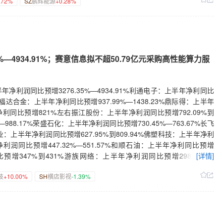
.72%
SZ
鹏辉能源
+0.28%
000万元回购股份苏文电能：拟3000万元—6000万元回购股份鸿富瀚：
8.66亿元 同比扭亏为盈硕贝德：上半年净利润同比预降19.48%—
份雅本化学：拟2500万元—5000万元回购股份【中标合同】宏盛华源：
45%中青旅：上半年净利润同比预降66.34%广汇物流：上半年净利同比
4.58亿元工程施工合同银龙股份：子公司签订4.19亿元高强度锌铝合
合并口径新增订单共67项 订单生命周期收入总额预计为86.4亿元圣晖集
29亿元国家电网项目大连电瓷：子公司预中标合计5770万元国家电网
长4.13%华能国际：上半年完成上网电量1995.78亿千瓦时，同比下降
品集中采购项目天邑股份：预中标中国电信家庭FTTR产品集中采购项
 同比增加2.87%中油工程：上半年累计实现新签合同额924.71亿元中国
 用于新一代AI视觉处理芯片及解决方案研发与产业化项目等三友医疗：在
6月客运运力投入同比下降1.18%吉祥航空：6月客运运力投入同比上升
—4934.91%；赛意信息拟不超50.79亿元采购高性能算力服
与盘毂动力签署战略合作框架协议国城矿业：控股子公司签署锂辉石精
同比上升15.53%隧道股份：上半年合计中标438.67亿元项目，同比减少
年度检修卫信康：与AFT公司签署的独占许可协议终止青松股份：证
购GOLDEN EAGLE 58%股权天智航：筹划购买上海骨科控股权 股票停
片上市许可申请获受理成大生物：流感病毒裂解疫苗(高剂量)进入I期临
16日起复牌凤形股份：拟1.475亿元购买白银华鑫25%股权实施转型升
利润同比预增3276.35%—4934.91%利通电子：上半年净利同比
液上市申请获受理贝达药业：盐酸埃克替尼片新增适应症临床试验申请
用于高速AWG芯片及光互连组件产能建设项目等灿勤科技：拟定增募资不
显著福达合金：上半年净利同比预增937.99%—1438.23%鼎际得：上半年
17日完成入组给药奥精医疗：公司人工骨修复材料在泰国获得注册证
增减持、回购】中创智领：董事长提议3亿元—4亿元回购公司股份永和股
净利同比预增821%左右振江股份：上半年净利润同比预增792.09%到
00万元—1亿元回购股份通合科技：拟3500万元—7000万元回购股份
—988.17%荣盛石化：上半年净利润同比预增730.45%—763.67%长飞
制药：股东拟合计减持不超过3.57%公司股份京能热力：股东拟减持不超
：上半年净利润同比预增627.95%到809.94%佛塑科技：上半年净利
不超2%公司股份獐子岛：和岛一号基金拟减持公司不超过1.06%股份
年净利润同比预增447.32%—551.57%和顺石油：上半年净利同比预增
架项目和顺电气：中标中油技服2026—2028年度移动储能动力服务项
同比预增347%到431%游族网络：上半年净利润同比预增298.76%—
[详情]
体输送系统产品项目定点通知【重大投资】中国巨石：拟24.05亿元建设
—355.71%通富微电：上半年净利润同比预增288.26%—336.8%东山精
司拟1.26亿元投建年产7.2万吨锂电池电极胶粘剂项目贤丰控股：全资
技
+10.00%
SH
横店影视
-1.39%
国轩高科：上半年净利润同比预增227.31%—322.77%中国人寿：上半年
业务中国西电：拟参与设立重庆西电开关公司 实施重庆高压开关智慧工厂
比预增210.62%左右九安医疗：上半年净利润同比预增204.29%—
，但未来经营情况仍存在不确定性惠科股份：公司近期生产经营情况正
—231.16%粤桂股份：上半年净利润同比预增164.51%—194.37%华创
卓航科：控股股东、实际控制人筹划重大事项 股票停牌广汇物流：签署《红
：上半年归母净利润同比预增169.08%—195.99%兴业银锡：上半年
协议》太阳能：上半年收到可再生能源补贴资金6.46亿元紫光股份：
上半年净利润同比预增156.65%—197.18%厦门钨业：上半年净利润同比