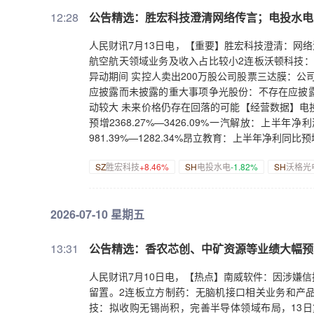
紫光计算机增资扩股引入投资者 将不再纳入公司合
预增128.62%左右视觉中国：上半年净利润同比预增1
12:28
公告精选：胜宏科技澄清网络传言；电投水电上
MWN110注射液开展成人体重控制适应症的临床试
226.72%深圳机场：上半年净利润同比预增114.59
药物临床试验批准通知书中关村：盐酸曲唑酮缓释
东重机：上半年净利润同比预增110.28%—175.2
人民财讯7月13日电，【重要】胜宏科技澄清：网
威生物：9MW5211注射液新增适应症临床试验
半年净利同比预增106.27%至149.24%中电鑫龙
航空航天领域业务及收入占比较小2连板沃顿科技：
Soficitinib（ICP-332）治疗中重度特应性皮
同比预增88.8%—98.97%金富科技：上半年净利润同
异动期间 实控人卖出200万股公司股票三达膜：
—98.57%广发证券：上半年净利润同比预增70%—
应披露而未披露的重大事项争光股份：不存在应披
上半年净利润同比预增66.37%—138.7%中国
动较大 未来价格仍存在回落的可能【经营数据】电
63.48%—101.70%世纪华通：上半年净利润同比预
预增2368.27%—3426.09%一汽解放：上半年净
沈飞：上半年净利同比预减58.23%左右鹏欣资源：上
981.39%—1282.34%昂立教育：上半年净利同比预
增55%到70%赤峰黄金：上半年净利润同比预增5
环保：上半年净利润同比预增864.68%风范股份：上
SZ
胜宏科技
+8.46%
SH
电投水电
-1.82%
SH
沃格光
润同比预增52.54%—68.89%光华科技：上半年净
预增642.86%—816.2%和邦生物：上半年净利同比
82%亚钾国际：上半年净利润同比预增50.31%—7
531.34%新锐股份：上半年净利润同比预增424.75
净利润预计同比增长50%至70%光迅科技：上半年净
星股份：上半年净利润同比预增409%—657%华宏科
2026-07-10 星期五
60%华泰证券：上半年净利润同比预增50%到55%厦
润同比预增301.65%—376.03%鼎泰高科：上半
半年净利润同比预增45.98%—65.19%电投能源：
272%—421%华正新材：上半年净利同比预增263.
31.06亿元 同比增19.49%天士力业绩快报：上半年
装：上半年净利润同比预增254.58%—360.96%
13:31
公告精选：香农芯创、中矿资源等业绩大幅预增
至298亿元德明利：预计上半年净利润57亿元—65亿
利润同比预增231.16%—275.31%湘财股份：上
扭亏长江通信：上半年预计实现净利润3.21亿元到4.
增214.87%—258.95%拓斯达：上半年净利润同比
人民财讯7月10日电，【热点】南威软件：因涉嫌
亿元 同比扭亏为盈永辉超市：上半年预计实现净利润
273.39%八方股份：上半年净利润同比预增188.88
留置。2连板立方制药：无脑机接口相关业务和产
3.51亿元 同比扭亏为盈通鼎互联：预计上半年净利润
欣药业：上半年净利润同比预增176.91%—188.2
技：拟收购无锡尚积，完善半导体领域布局，13日