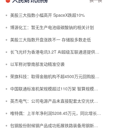
美股三大指数小幅高开 SpaceX跌超10%
博源化工：暂无生产电池级碳酸钠的相关计划
美股三大指数开盘涨跌不一 存储股多数走低
长飞光纤为香港电讯3.2T AI超级互联通道提供空芯光纤光缆
以军称对黎南部发动精准空袭
荣旗科技：取得金融机构不超4500万元回购股份专项融资支持
中国联通标准机架规模超过110万架 智算规模达到45EFLOPS
英杰电气：公司电源产品未直接配套太空光伏项目
唯特偶：上半年净利润5208.45万元，同比增长23.47%
包钢股份耐候钢产品成功拓展铁路装备用钢新赛道