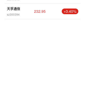
天孚通信
232.95
+3.40%
sz300394