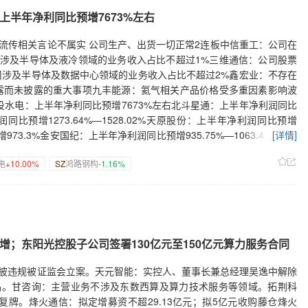
并报表范围国联水产：子公司拟1.15亿元出售美国资产乐普医疗：
28.42%—162.68%东方锆业：上半年净利润同比预增123.55%—
半年净利同比预增7673%左右
验获批复星医药：FXR0906注射液获临床试验批准恒瑞医药：收到两份
%—146.61%北方稀土：上半年净利润同比预增112.74%—121.33%华
片上市许可申请获受理海创药业：氘恩扎鲁胺软胶囊临床试验获批准迈
7%申通快递：上半年净利润同比预增109.59%—133.85%天成自控：上
络流传相关言论不属实 公司生产、出货一切正常2连板中信重工：公司在
申请获受理特宝生物：ACT201注射液药物临床试验获批诺诚健华：
：预计上半年净利润同比增长104.79%至180.24%五粮液：上半年净利润
涉及半导体及液冷领域的业务收入占比不超过1%三维通信：公司股票
炎Ⅲ期注册性临床试验达到主要终点
比预增81.41%—101.57%韵达股份：上半年净利润同比预增71.15%
公司涉及半导体及数据中心领域的业务收入占比不超过2%鑫宏业：不存在
85%长芯博创：上半年净利润同比预增66.45%—105.09%中国长城：
露而未披露的重大事项九丰能源：氦气相关产品价格受多重因素影响波
巨石：上半年净利润同比预增65%至85%长电科技：上半年净利润同比预增
投水电：上半年净利同比预增7673%左右北斗星通：上半年净利润同比
增61.87%—79.57%中信建投：上半年净利润同比预增60%到80%中航
利润同比预增1273.64%—1528.02%天原股份：上半年净利润同比预增
半年净利同比预增55.51%到83.79%兴业证券：上半年净利润同比预
增973.3%金安国纪：上半年净利润同比预增935.75%—1063.45%恒誉
[详情]
4%到61%兖矿能源：上半年净利润同比预增53%航发动力：上半年净利
半年净利同比预增741.98%—1022.64%博杰股份：上半年净利润同比
电
+10.00%
SZ
鸿路钢构
-1.16%
利润同比预增51.06%—74.17%上海临港：上半年净利同比预增51%至
预增614.68%—730.57%北京君正：上半年净利润同比预增431.03%—
5.46%深圳华强：上半年净利润同比预增50%—80%吉林敖东：上半年
%到523.76%中稀有色：上半年净利润同比预增410.35%到493.11%澄
利润同比预增50%—65.15%中天科技：上半年净利润同比预增50%—
技：上半年净利润同比预增301.84%—352.08%好上好：上半年净利
钨新能业绩快报：上半年净利润4.91亿元 同比增46.62%中原证券：上
年净利润同比预增300.62%—338.18%天创时尚：上半年净利润同比预增
上半年净利润同比预增45.76%—51.59%中国中免业绩快报：上半年净利
26%—380.44%中钨高新：上半年净利润同比预增261%—298%嘉美包
净利8.93亿元 同比增15.23%中国神华：上半年预计实现净利润263亿元
恒星科技：上半年净利润同比预增250.87%—426.3%华天科技：上半年净
；东阳光控股子公司签署130亿元至150亿元算力服务合同
元 同比扭亏赣锋锂业：上半年预计实现净利润36.5亿元—46亿元 同比
半年净利润同比预增217.76%到344.86%西部黄金：上半年净利润同比预
66亿元 同比扭亏为盈合盛硅业：上半年预计实现净利润3.2亿元到3.8
预增213.24%—300.25%中国船舶：上半年净利同比预增212.29%—
信披违规被证监会立案。天元智能：实控人、董事长兼总经理吴逸中解除
2.5亿元 同比扭亏为盈上海石化：上半年预计实现净利润2.34亿元—
%—272.75%方大集团：上半年净利润同比预增177.62%—223.89%罗
品。甘咨询：主营业务不涉及东数西算及算力技术服务等领域。拓荆科
1.7亿元—2.4亿元 同比扭亏遥望科技：预计上半年净利润为1.4亿元
2%云铝股份：上半年净利润同比预增170.98%—181.82%洽洽食品：上
复牌。烽火通信：拟定增募资不超29.13亿元；拟5亿元收购藤仓烽火