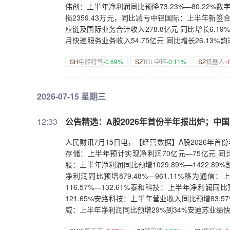
5000万元—1亿元回购股份。华友钴业：拟6亿元
伟创：上半年净利润同比预降73.23%—80.22%
份。白云电器：拟2000万元—4000万元回购公
损2359.43万元，同比减亏中铝国际：上半年新签合
提议3000万元—5000万元回购公司股份。智飞生物
应链及国际业务合计收入278.8亿元 同比增长6.19
购股份。中石科技：拟3000万元—6000万元回购
月快递服务业务收入54.75亿元 同比增长26.13%
拟1亿元—1.5亿元回购股份。星宇股份：实控人提
上半年累计新签合同金额为952.85亿元华润新能源：
份。长缆科技：拟1.8亿元—2.2亿元回购股份。奥士
SH
中船特气
-0.69%
SZ
TCL中环
-0.11%
SZ
机器人
+
累计完成发电量324.51亿千瓦时【重大投资】TC
回购股份。永和股份：拟3000万元—6000万元回
240亿元投建矿化一体新能源电池材料循环产业项目
股东提议2亿元至4亿元回购公司股份。华新科技：
架飞机 交易总金额不超过53.6亿美元广西能源：拟
2026-07-15 星期三
7.22亿元工程项目，中标金额约占公司2025年营收
公司投建先进封装及测试项目安纳达：子公司拟32.
与先正达上海、苏垦生化续签战略合作框架协议。东
亿元投建宝色高端超限装备智能制造项目滨化股份：规
标1.86亿元项目。扬电科技：全资子公司签署8.
资通用半导体深水海纳：拟投建枣阳化工园区废水集
12:33
公告精选：A股2026年首份半年报出炉；中
同。国科天成：签订不低于6.3亿元非制冷红外探
天4板信通电子：公司股价自7月份以来涨幅达到35
架协议。宇顺电子：全资子公司签署7.31亿元《
大 后续可能存在较大回调风险2连板道明光学：目前
人民财讯7月15日电，【经营数据】A股2026年首份
资2亿元。久日新材：“18340吨/年光固化材料
稳定 生产经营活动正常有序推进*ST萃华澄清：
存储：上半年预计实现净利润70亿元—75亿元 同
司，投建牙根二级水电站。【再融资】东华软件：拟
驾驶业务营收占比极小开润股份：子公司间接投资深
股：上半年净利润同比预增1029.89%—1422.89
缆：终止向不特定对象发行可转债。杭电股份：拟定
AI、机器人等领域是公司产品重要的应用方向 是
净利润同比预增879.48%—961.11%移为通
项目。【其他】雷迪克：公司实际控制人因非本公
销售甘咨询：个别媒体关于“高盛重仓持有”的报道严
116.57%—132.61%泰和科技：上半年净利润同比
得证监会核准批复。上海医药：清润养目颗粒临床试
权渝开发：拟2.25亿元收购黄葛晚渡公司51%股
121.65%安路科技：上半年营业收入同比预增83.57
技：全资子公司退回298.81万元政府补助。中
人筹划重大事项 股票继续停牌朗科智能：拟受让朗
威：上半年净利润同比预增29%到34%安迪苏业绩快报
资产配置结构，坚定支持资本市场发展。ST任子行
90%股份【增减持、回购】领益智造：回购公司股
预增10%—30%苏美达业绩快报：上半年归母净利润6