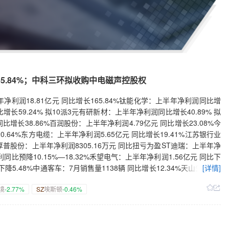
5.84%；中科三环拟收购中电磁声控股权
利润18.81亿元 同比增长165.84%钛能化学：上半年净利润同比增
比增长59.24% 拟10派3元有研新材：上半年净利润同比增长40.89% 拟
 同比增长38.86%百润股份：上半年净利润4.79亿元 同比增长23.08%今
.64%东方电缆：上半年净利润5.65亿元 同比增长19.41%江苏银行业
%厚普股份：上半年净利润8305.16万元 同比扭亏为盈ST迪瑞：上半年净
同比预降10.15%—18.32%禾望电气：上半年净利润1.56亿元 同比下
下降5.48%中通客车：7月销售量1138辆 同比增长12.34%天山生物：7
[详情]
长源电力：7月完成发电量31.64亿千瓦时 同比降低22.93%威胜信息：7月
境
-2.77%
SZ
埃斯顿
-0.46%
汇能：控股股东、实控人不存在向公司注入资产计划盈峰环境：无人环卫机
环：拟收购中电磁声控股权埃斯顿：全资子公司拟合计4.87亿元收购
万元—6000万元回购股份新特电气：拟2500万元—4800万元回购股
智能：拟1500万元—2000万元回购公司股份燕麦科技：拟1000万元—