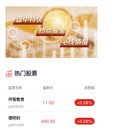
热门股票
股票名称
最新价
涨跌幅
传智教育
11.32
+3.38%
sz003032
德明利
400.92
+3.26%
sz001309