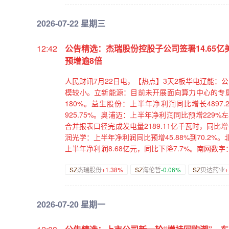
2026-07-22 星期三
12:42
公告精选：杰瑞股份控股子公司签署14.65
预增逾8倍
人民财讯7月22日电，【热点】3天2板华电辽能：
模较小。立新能源：目前未开展面向算力中心的专属
180%。益生股份：上半年净利润同比增长4897.2
925.75%。奥浦迈：上半年净利润同比预增229
合并报表口径完成发电量2189.11亿千瓦时，同比增长
润光学：上半年净利润同比预增45.88%到70.2%
上半年净利润8.68亿元，同比下降7.7%。南网数字：
利润同比预增90.82%左右。容百科技：上半年净
SZ
杰瑞股份
+1.38%
SZ
海伦哲
-0.06%
SZ
贝达药业
+
拟2000万元—3000万元增持公司股份。海伦哲：
团承诺6个月内不减持公司股份。永茂泰：股东江苏
拟500万元—1000万元增持公司股份。光明乳业：
2026-07-20 星期一
增持公司股份。兴业证券：股东拟3000万元—60
合花：董事、高管拟合计减持公司股份不超90.8
控股股东一致行动人拟5000万元—1亿元增持公司