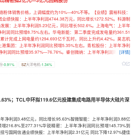
山精密拟2亿元—3亿元回购股份
元回购公司股份。大秦铁路：董事长提议以4亿元—5亿元回购股份。安孚科
00万元—5000万元回购股份。双元科技：实控人、董事长提议以5000
锆粉体销售价格，上调幅度约为10%—40%不等。【业绩】震裕科技：
—4000万元回购公司股份。富淼科技：拟2000万元—4000万元回购公
团业绩快报：上半年净利润4744.38万元，同比增长1272.52%。科源制
公司股份。冠石科技：拟1500万元—3000万元回购股份。三孚新科：拟
海通发展：上半年净利润5.23亿元，同比增长502.6%。上海电气：上半年
提议以1亿元—2亿元回购股份。新华都：拟1620万元—2160万元回购
利润同比预增8.75%左右。华电新能：第二季度完成发电量约361.51
。【合同中标】杰瑞股份：控股子公司签署14.65亿美元燃气轮机发电
计完成上网电量约1294.693亿千瓦时，同比上升约4.42%。昊志机
9亿元国家电网采购项目。金冠股份：近期中标合计约2.52亿元项目。中
%。上港集团：上半年净利润同比预增5.35%左右。青松股份：上半年净利
云南能投：获得龙陵县段家坝风电场项目开发权。风范股份：中标约1.49
年净利润同比预增35.97%—76.76%。睿创微纳：上半年净利润同比预增
[详情]
项目合计约12.45亿元。中国电建：签订约89.25亿元海水淡化项目
1.58亿元，同比增长116.73%。华特气体：上半年净利润同比预增
份
-0.91%
SZ
大洋电机
-1.34%
（四期）项目算力服务采购项目。金刚光伏：全资孙公司签订6.14亿
58.18%—105.63%。中科三环业绩快报：上半年净利润同比增长
电子：控股股东筹划控制权变更事项，股票停牌。济民健康：控股股东
长89.01%。大族激光业绩快报：上半年净利润同比增长163.47%。
划公司控制权变更事项，股票停牌。【重大投资】金安国纪：拟约20
元增持公司股份。亿纬锂能：董事拟增持10万股公司股份。伯特利：奇
龙华区大浪街道元芬村工业厂房城市更新项目。金开新能：拟出资4.5
：董事增持22600股公司股份。仙鹤股份：实控人拟以6000万元—1
.7亿元建设智新控制研发中心及生产基地项目。【并购重组】金辰股
人拟1.5亿元—2.5亿元增持公司股份。锐科激光：董事长等拟合计不
其他】万华化学：董事长提议实施2026年中期利润分配方案，金额不低于
及其一致行动人拟增持1%—2%公司股份。华勤技术：实控人拟增持公司
63%；TCL中环拟119.6亿元投建集成电路用半导体大硅片深
蛋白植入剂产品（胶原纤维填充剂-Ⅱ）获批注册。财达证券：上市证券
股股东拟以2亿元—3亿元增持公司股份。上海银行：部分董事、高管等拟
地力保护补贴资金1.12亿元。中望软件：收到政府补助款项553.8万
：拟4.5亿元—9亿元回购公司股份。东山精密：拟2亿元—3亿元回购股
。交运股份：证券简称将自7月28日起变更为“久事动娱”。虹软科技：
司股份。浙江医药：拟1亿元—2亿元回购股份。天奈科技：拟1亿元—2
利润3.48亿元，同比增长95.63%智微智能：上半年净利润3.88亿
上半年净利润的60%。奥比中光：筹划发行H股股票并在香港联交所上
万元回购公司股份。三一重工：董事长提议以4亿元—8亿元回购股份。山东
216.8%至277.31%华锐精密：上半年净利润同比预增145.73%到
速递：拟3000万元—5000万元回购股份。朗坤科技：董事长提议以
同比扭亏国网信通业绩快报：上半年净利润2.31亿元 同比下降12.97%捷佳