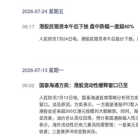
2026-07-24 星期五
06:17
港股民银资本午后下挫 盘中跌幅一度超40%
人民财讯7月24日电，港股民银资本午后股价下挫，跌
2026-07-13 星期一
05:02
国泰海通方奕：港股流动性缓释窗口已至
人民财讯7月13日电，国泰海通首席策略分析师方
窗口。谈及原因，方奕表示，一方面是港股IPO暂
港股会迎来超300亿港元规模的大额解禁。同时，
显改善，油价亦从高位回落，预计美国通胀输入性
表示，海外流动性仍有几重风险需警惕：一是美元
收紧；三是美伊冲突变数尚存。