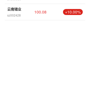
云南锗业
100.08
+10.00%
sz002428