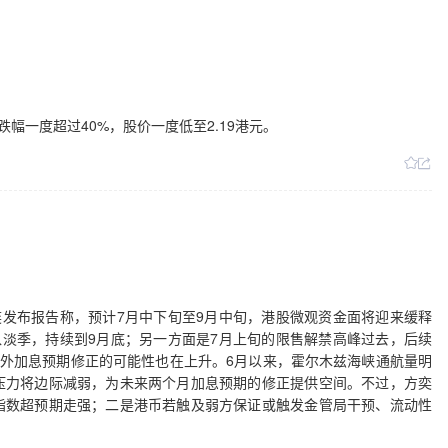
幅一度超过40%，股价一度低至2.19港元。
奕发布报告称，预计7月中下旬至9月中旬，港股微观资金面将迎来缓释
入淡季，持续到9月底；另一方面是7月上旬的限售解禁高峰过去，后续
海外加息预期修正的可能性也在上升。6月以来，霍尔木兹海峡通航量明
压力将边际减弱，为未来两个月加息预期的修正提供空间。不过，方奕
指数超预期走强；二是港币若触及弱方保证或触发金管局干预、流动性