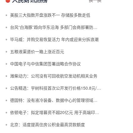
美股三大指数开盘涨跌不一 存储股多数走低
台风“白海豚”趋向华东沿海 多部门会商部署防汛防台风工作
毕马威：并购交易恢复活力 年内或迎来分拆浪潮
五粮液渠道价一箱上涨近百元
中国电子与中信集团签署战略合作协议
潍柴动力：公司没有可回收航空发动机相关业务
公告精选：宇树科技首次公开发行价格150.8元/股；中复神鹰拟定增募资不超3...
德固特：没有液冷装备、数据中心的管理领域布局或产业规划
依顿电子：拟定增募资不超20亿元 用于高端印制电路板等项目
北京：适度提高住房公积金最高贷款额度