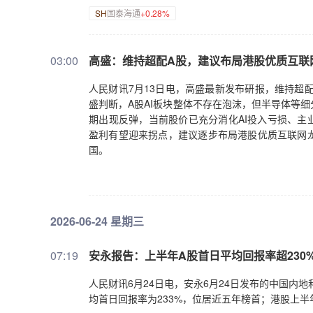
SH
国泰海通
+0.28%
03:00
高盛：维持超配A股，建议布局港股优质互联
人民财讯7月13日电，高盛最新发布研报，维持超
盛判断，A股AI板块整体不存在泡沫，但半导体等
期出现反弹，当前股价已充分消化AI投入亏损、主
盈利有望迎来拐点，建议逐步布局港股优质互联网
国。
2026-06-24 星期三
07:19
安永报告：上半年A股首日平均回报率超230
人民财讯6月24日电，安永6月24日发布的中国内地和
均首日回报率为233%，位居近五年榜首；港股上半