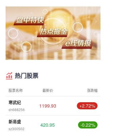
热门股票
股票名称
最新价
涨跌幅
寒武纪
1199.93
+2.72%
sh688256
新易盛
420.95
-0.22%
sz300502