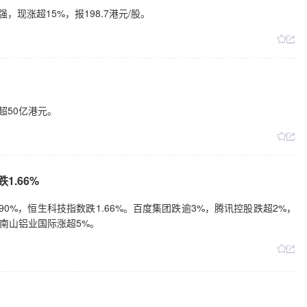
现涨超15%，报198.7港元/股。
超50亿港元。
1.66%
90%，恒生科技指数跌1.66%。百度集团跌逾3%，腾讯控股跌超2%，
南山铝业国际涨超5%。