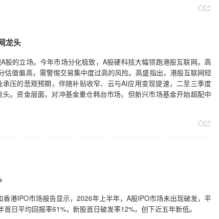
网龙头
配A股的立场。今年市场分化极致，A股硬科技大幅领跑港股互联网。高
细分估值偏高，需警惕交易集中度过高的风险。高盛指出，港股互联网短
业承压的悲观预期，伴随补贴收窄、云与AI应用变现提速，二至三季度
龙头。资金层面，对冲基金重仓韩台市场，但新兴市场基金开始超配中
%
香港IPO市场报告显示，2026年上半年，A股IPO市场未出现破发，平
年首日平均回报率61%，新股首日破发率12%，创下近五年新低。