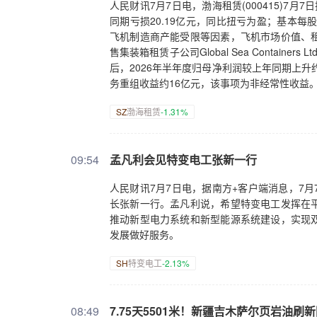
人民财讯7月7日电，渤海租赁(000415)7月
同期亏损20.19亿元，同比扭亏为盈；基本每股
飞机制造商产能受限等因素，飞机市场价值、
售集装箱租赁子公司Global Sea Contai
后，2026年半年度归母净利润较上年同期上升
务重组收益约16亿元，该事项为非经常性收益
SZ
渤海租赁
-1.31%
09:54
孟凡利会见特变电工张新一行
人民财讯7月7日电，据南方+客户端消息，7
长张新一行。孟凡利说，希望特变电工发挥在
推动新型电力系统和新型能源系统建设，实现
发展做好服务。
SH
特变电工
-2.13%
08:49
7.75天5501米！新疆吉木萨尔页岩油