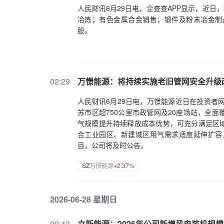
人民财讯6月29日电，企查查APP显示，近
冶炼；有色金属合金销售；锻件及粉末冶金制
股。
02:29
万憬能源：将持续实施老旧管网安全升级
人民财讯6月29日电，万憬能源近日在投资者网
苏市区超750公里市政管网及20座场站，全
气规模提升持续释放成本优势，可充分满足区
合工业园区、新建城区用气需求适度延伸扩容
目，公司将及时公告。
SZ
万憬能源
+2.37%
2026-06-28 星期日
09:43
立新能源：2026年公司新增风电装机规模