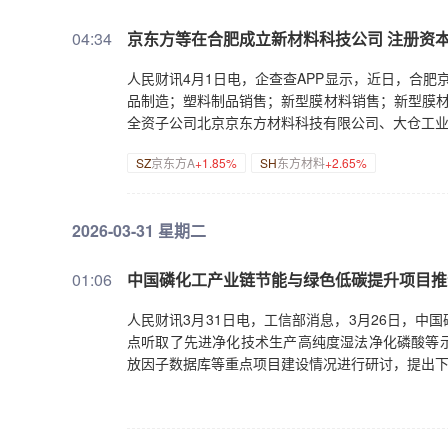
联酋航空迪拜世界中心机场新工程设施项目。圣晖集成：
同。【股权变动】统一股份：控股股东及其一致行动
04:34
京东方等在合肥成立新材料科技公司 注册资本
售客优仕控股100%股权。【重大投资】赛福天：
美菱：下属子公司暂缓投资建设智慧家电产业园项目
人民财讯4月1日电，企查查APP显示，近日，合
造基地产能扩充及技术改造项目等。【其他】普莱柯
品制造；塑料制品销售；新型膜材料销售；新型膜材
物临床试验获批准，拟用于成人甲流、乙流的治疗。至
全资子公司北京京东方材料科技有限公司、大仓工
撤销退市风险警示及其他风险警示。广东明珠：截至目
SZ
京东方A
+1.85%
SH
东方材料
+2.65%
日撤销退市风险警示。*ST四环：公司股票自5月20
日起撤销退市风险警示，股票简称变更为“声迅股份”
2026-03-31 星期二
01:06
中国磷化工产业链节能与绿色低碳提升项目推
人民财讯3月31日电，工信部消息，3月26日，
点听取了先进净化技术生产高纯度湿法净化磷酸等
放因子数据库等重点项目建设情况进行研讨，提出