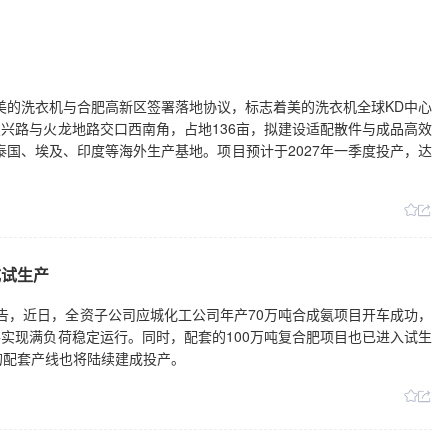
，美的洗衣机与合肥高新区签署落地协议，标志着美的洗衣机全球KD中心
兴路与火龙地路交口西南角，占地136亩，拟建设适配散件与成品高效
泰国、埃及、印度等海外生产基地。项目预计于2027年一季度投产，达
成试生产
0日公告，近日，全资子公司应城化工公司年产70万吨合成氨项目开车成功，
实现满负荷稳定运行。同时，配套的100万吨复合肥项目也已进入试生
的配套产线也将陆续建成投产。