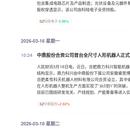
包含集成电路芯片及产品制造；光伏设备及元器件
股权穿透显示，该公司由科陆电子全资持股。
SZ
科陆电子
-0.96%
2026-03-16 星期一
10:24
中鼎股份合资公司首台全尺寸人形机器人正式
人民财讯3月16日电，近日，合肥鼎力科兴智能机
结构显示，鼎力科兴由中鼎股份下属公司安徽睿思博
合肥柔性科天机器人材料有限公司合资设立，其中睿
在人形机器人整机生产方面实现了“从0到1”的突破
目前已围绕研发攻关、产线规划、产能筹备等进入
SZ
中鼎股份
+2.60%
2026-03-10 星期二