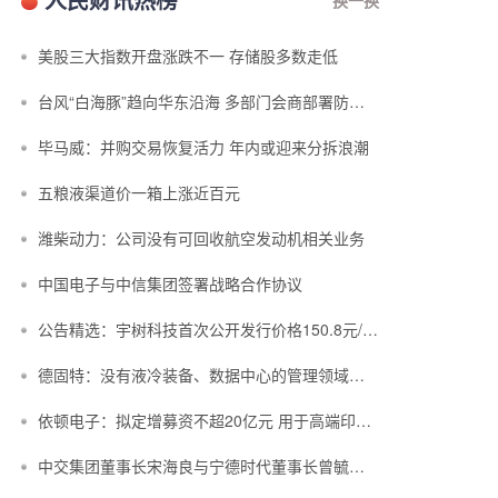
美股三大指数开盘涨跌不一 存储股多数走低
台风“白海豚”趋向华东沿海 多部门会商部署防汛防台风工作
毕马威：并购交易恢复活力 年内或迎来分拆浪潮
五粮液渠道价一箱上涨近百元
潍柴动力：公司没有可回收航空发动机相关业务
中国电子与中信集团签署战略合作协议
公告精选：宇树科技首次公开发行价格150.8元/股；中复神鹰拟定增募资不超3...
德固特：没有液冷装备、数据中心的管理领域布局或产业规划
依顿电子：拟定增募资不超20亿元 用于高端印制电路板等项目
中交集团董事长宋海良与宁德时代董事长曾毓群举行会谈