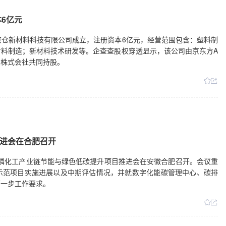
公司中标3.36亿元项目。*ST东珠：签订1.15亿元建设工程施工合
人拟公开征集转让股份，公司控制权或变更。ST易购：拟公开挂牌出
6亿元
子公司拟5.1亿元投资高端特种绳索研发及智能制造基地建设项目。长虹
。【再融资】广州酒家：拟发行可转债募资不超10亿元，用于食品制
肥京仓新材料科技有限公司成立，注册资本6亿元，经营范围包含：塑料制
：普瑞巴林内服溶液获得新兽药注册证书。太极集团：DSC158A片药
料制造；新材料技术研发等。企查查股权穿透显示，该公司由京东方A
正股份：拟将证券简称变更为“领先股份”。*ST华微：自5月20日起
业株式会社共同持股。
前，公司不存在触发ST风险的情形。*ST星农：公司股票将于5月20
日起撤销退市风险警示，证券简称变更为“四环生物”。*ST声迅：5月20
。
进会在合肥召开
中国磷化工产业链节能与绿色低碳提升项目推进会在安徽合肥召开。会议重
示范项目实施进展以及中期评估情况，并就数字化能碳管理中心、碳排
下一步工作要求。