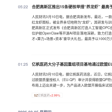
05:22
合肥高新区推出15条硬核举措“养龙虾” 最高予
人民财讯3月10日电，据合肥高新发布，最近，一款红
红龙虾图标，被业界亲切地称为“龙虾”，其研发与训
肥高新区正式发布《合肥高新区打造人工智能OPC
位护航OpenClaw等开源AI项目落地深耕，致力打
才+算力+场景+资本”豪华大礼包，最高予以1000
01:25
亿帆医药大分子基因重组项目基地通过欧盟EU
人民财讯3月10日电，据亿帆医药消息，近日，亿
过欧盟质量授权人（EU-QP）审计并获得欧盟Q
布局上迈出关键一步，为产品进入欧盟开展临床试
SZ
亿帆医药
+2.99%