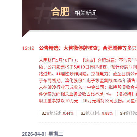
合肥
相关新闻
12:42
公告精选：大普微停牌核查；合肥城建等多只
人民财讯5月18日电，【热点】合肥城建：不涉及
微：公司股票将于5月19日停牌核查，预计停牌时
绪过热、非理性炒作风险。京能电力：截至目前公司
于布局初期。滨化股份：电子级氢氟酸2025年销售
未在液冷行业形成收入。中金公司：拟换股吸收合并
件保偏光纤相关业务营收占比不足1%。【增减持】孩
职工董事拟以10万元—15万元增持公司股份。龙星
拟减持公司不超3%股份。豫光金铅：投资集团拟减持
SZ
合肥城建
+0.44%
SZ
新天科技
+9.88%
SH
盟科药
卫星：控股股东拟减持公司不超3%股份。盟科药业
3%公司股份。香山股份：股东拟减持不超3%公司
拟2000万元—4000万元增持公司股份。【回购】
2026-04-01 星期三
万元—1.38亿元回购公司股份。维海德：拟3000