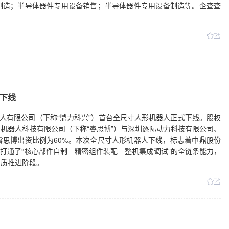
制造；半导体器件专用设备销售；半导体器件专用设备制造等。企查查
下线
器人有限公司（下称“鼎力科兴”）首台全尺寸人形机器人正式下线。股权
机器人科技有限公司（下称“睿思博”）与深圳逐际动力科技有限公司、
思博出资比例为60%。本次全尺寸人形机器人下线，标志着中鼎股份
，打通了“核心部件自制—精密组件装配—整机集成调试”的全链条能力，
实质推进阶段。