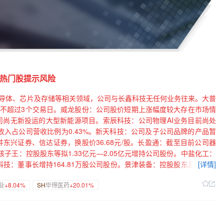
热门股提示风险
半导体、芯片及存储等相关领域，公司与长鑫科技无任何业务往来。大普
间不超过3个交易日。威龙股份：公司股价短期上涨幅度较大存在市场情
尚无新投运的大型新能源项目。索辰科技：公司物理AI业务目前尚处
收入占公司营收比例为0.43%。新天科技：公司及子公司品牌的产品暂
东兴证券、信达证券，换股价36.68元/股。长盈通：截至目前公司器
子王：控股股东等拟1.33亿元—2.05亿元增持公司股份。中盐化工：
科技：董事长增持164.81万股公司股份。景津装备：控股股东及实控人
[详情]
公司不超0.83%股份。复洁科技：股东拟减持不超3%公司股份。中国
业
+8.04%
SH
毕得医药
+20.01%
：股东拟合计减持公司不超6%股份。佰奥智能：控股股东拟减持不超
股份。毕得医药：股东拟合计减持公司不超3%股份。溯联股份：实控人
力源信息：回购股份价格上限上调为19元/股（含）。长高电新：拟9000
万元—5000万元回购公司股份。【合同中标】中国铁建：下属公司中标阿