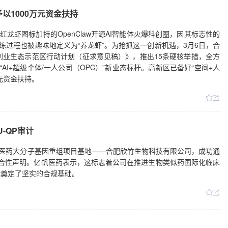
以1000万元资金扶持
龙虾图标加持的OpenClaw开源AI智能体火爆科创圈，因其标志性的
练过程也被趣味地定义为“养龙虾”。为抢抓这一创新机遇，3月6日，合
创业生态示范区行动计划（征求意见稿）》，推出15条硬核举措，全方
造“AI+超级个体/一人公司（OPC）”新业态标杆。高新区已备好“空间+人
万元资金扶持。
-QP审计
帆医药大分子基因重组项目基地——合肥欣竹生物科技有限公司，成功通
P符合性声明。亿帆医药表示，这标志着公司在推进生物类似药国际化临床
验奠定了坚实的合规基础。