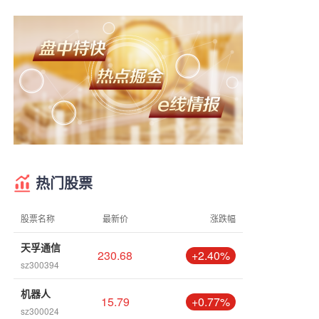
热门股票
股票名称
最新价
涨跌幅
天孚通信
230.68
+2.40%
sz300394
机器人
15.79
+0.77%
sz300024