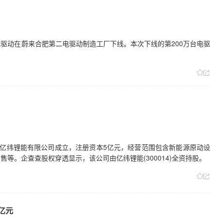
台电驱动在蔚来合肥第二电驱动制造工厂下线。本次下线的第200万台电驱
合肥亿纬锂能有限公司成立，注册资本5亿元，经营范围包含新能源原动设
等。企查查股权穿透显示，该公司由亿纬锂能(300014)全资持股。
亿元