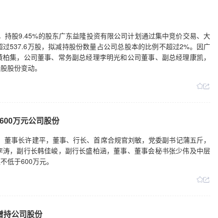
公告，持股9.45%的股东广东益隆投资有限公司计划通过集中竞价交易、大
过537.6万股，拟减持股份数量占公司总股本的比例不超过2%。因广
黄柏集，公司董事、常务副总经理李明光和公司董事、副总经理康凯，
持股股份变动。
00万元公司股份
日公告，董事长许建平，董事、行长、首席合规官刘敏，党委副书记蒲五斤，
李涛，副行长韩佳峻，副行长盛柏涵，董事、董事会秘书张少伟及中层
不低于600万元。
元增持公司股份