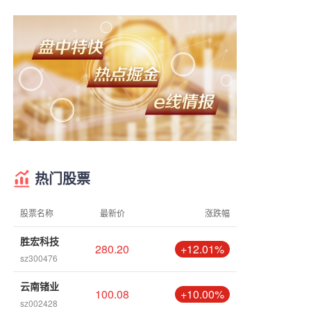
热门股票
股票名称
最新价
涨跌幅
胜宏科技
280.20
+12.01%
sz300476
云南锗业
100.08
+10.00%
sz002428