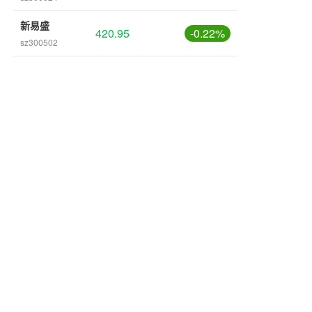
新易盛
420.95
-0.22%
sz300502