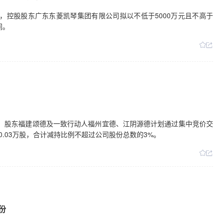
日公告，控股股东广东东菱凯琴集团有限公司拟以不低于5000万元且不高于
间。
日公告，股东福建颂德及一致行动人福州宜德、江阴源德计划通过集中竞价交
0.03万股，合计减持比例不超过公司股份总数的3%。
份