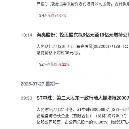
产投”）拟通过集中竞价方式增持公司股份，合计拟增
SH
燕东微
+4.67%
10:14
海亮股份：控股股东拟6亿元至10亿元增持公
人民财讯7月28日电，海亮股份(002203)7月2
增持价格不超过35元/股。
SZ
海亮股份
+8.22%
2026-07-27 星期一
09:53
ST中珠：第二大股东一致行动人拟增持2000万
人民财讯7月27日电，ST中珠(600568)7月
管理咨询合伙企业（有限合伙）（简称“梅岭沃飞”）拟
亿股公司股票，占公司总股本的10.38%；梅岭沃