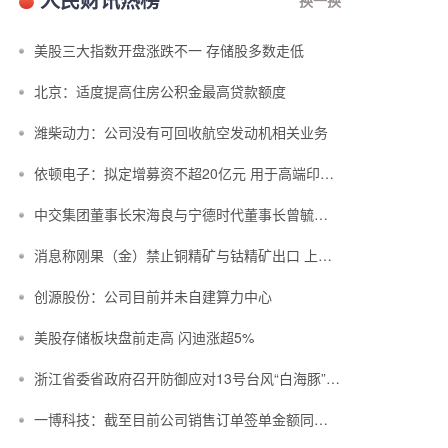
美股三大指数开盘涨跌不一 存储股多数走低
北京：适度提高住房公积金最高贷款额度
潍柴动力：公司没有可回收航空发动机相关业务
依顿电子：拟定增募资不超20亿元 用于高端印制电路板等项目
中交集团董事长宋海良与宁德时代董事长曾毓群举行会谈
消息称刚果（金）禁止铜精矿与钴精矿出口 上市公司回应
创源股份：公司目前并未自建算力中心
美股存储板块盘前走高 闪迪涨超5%
浙江省委省政府召开防御应对13号台风“白海豚”工作部署会议
一博科技：截至目前公司销售订单签单金额同比增长超过70%