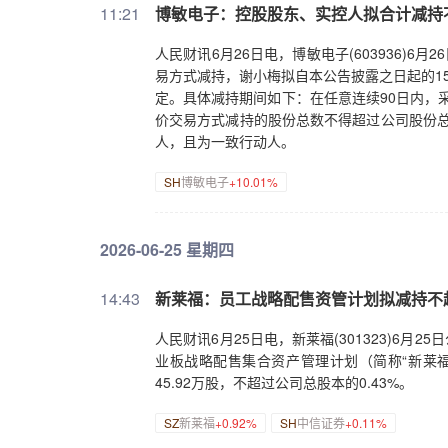
11:21
博敏电子：控股股东、实控人拟合计减持
人民财讯6月26日电，博敏电子(603936)
易方式减持，谢小梅拟自本公告披露之日起的1
定。具体减持期间如下：在任意连续90日内，
价交易方式减持的股份总数不得超过公司股份总
人，且为一致行动人。
SH
博敏电子
+10.01%
2026-06-25 星期四
14:43
新莱福：员工战略配售资管计划拟减持不超
人民财讯6月25日电，新莱福(301323)6月
业板战略配售集合资产管理计划（简称“新莱
45.92万股，不超过公司总股本的0.43%。
SZ
新莱福
+0.92%
SH
中信证券
+0.11%