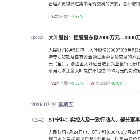
管理人员拟通过集中竞价交易的方式，合计增持
SZ
兰州银行
-1.83%
08:33
大叶股份：控股股东拟2000万元—300
人民财讯8月5日电，大叶股份(300879)8
持专项贷款及自有资金通过集中竞价交易的方式增
元（含）。浙江金大叶近日收到兴业银行股份
承诺为浙江金大叶提供不超过2700万元的贷款
SZ
大叶股份
-0.58%
SH
兴业银行
-0.76%
2026-07-24 星期五
12:42
ST宁科：实控人及一致行动人、部分董
人民财讯7月24日电，ST宁科(600165)
划自本公告披露之日起6个月内，以集中竞价交