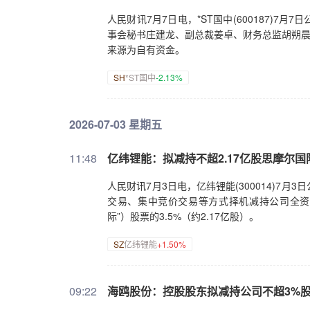
人民财讯7月7日电，*ST国中(600187)
事会秘书庄建龙、副总裁姜卓、财务总监胡朔晨
来源为自有资金。
SH
*ST国中
-2.13%
2026-07-03 星期五
11:48
亿纬锂能：拟减持不超2.17亿股思摩尔国
人民财讯7月3日电，亿纬锂能(300014)
交易、集中竞价交易等方式择机减持公司全资孙
际”）股票的3.5%（约2.17亿股）。
SZ
亿纬锂能
+1.50%
09:22
海鸥股份：控股股东拟减持公司不超3%