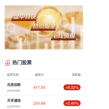
热门股票
股票名称
最新价
涨跌幅
兆易创新
417.05
+8.32%
sh603986
天孚通信
230.68
+2.40%
sz300394