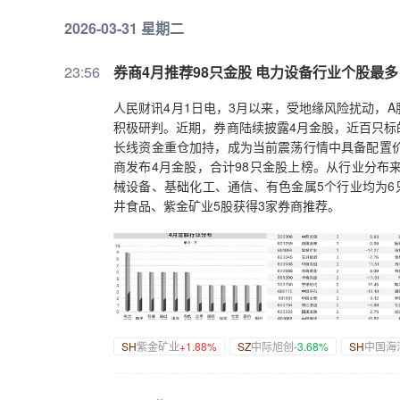
2026-03-31 星期二
23:56
券商4月推荐98只金股 电力设备行业个股最多
人民财讯4月1日电，3月以来，受地缘风险扰动，
积极研判。近期，券商陆续披露4月金股，近百只标
长线资金重仓加持，成为当前震荡行情中具备配置价
商发布4月金股，合计98只金股上榜。从行业分布
械设备、基础化工、通信、有色金属5个行业均为6
井食品、紫金矿业5股获得3家券商推荐。
SH
紫金矿业
+1.88%
SZ
中际旭创
-3.68%
SH
中国海