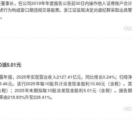
董事长，在公司2019年年度报告公告前30日内操作他人证券账户合计
元。上述行为构成窗口期违规交易股票。浙江证监局决定对虞纪群采取出具警
案。
派5.01元
披露年报，2025年实现营业收入2127.41亿元，同比增长0.24%；归母净
3.46元。该行2025年每10股共计派发现金股利10.66元（含税）。其
含税）；2025年末期拟每10股派发现金股利5.01元（含税）。报告期
218.83%升至228.41%。