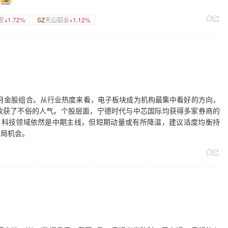
密
+1.72%
SZ
天山铝业
+1.12%
6月金股组合。从行业热度来看，电子板块成为机构最集中看好的方向，
收获了不俗的人气。个股层面，宁德时代与中芯国际均获得多家券商的
，科技领域依然是中期主线，但短期动量或有所降温，建议适度均衡持
布局机会。