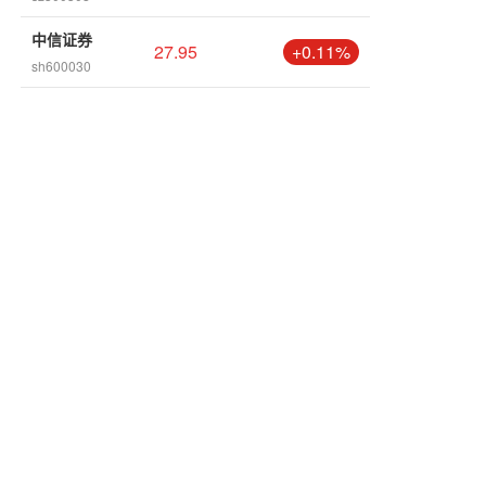
中信证券
27.95
+0.11%
sh600030