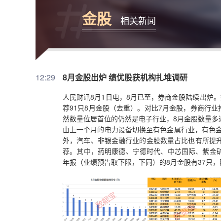
金股
相关新闻
12:29
8月金股出炉 绩优股获机构扎堆调研
人民财讯8月1日电，8月已至，券商金股陆续出炉。
荐91只8月金股（去重）。对比7月金股，券商行
然数量位居首位的仍然是电子行业，8月金股数量多达
由上一个月的电力设备切换至有色金属行业，有色金
外，汽车、非银金融行业的金股数量占比也有所提升
荐。其中，药明康德、宁德时代、中芯国际、紫金矿
年报（业绩预告取下限，下同）的8月金股有37只
是长鑫科技、宁德时代及紫金矿业。结合机构调研来
年净利润增幅不低于30%（含扭亏）的8月金股有
视、华锐精密、天山铝业等5只金股年内均获得百余