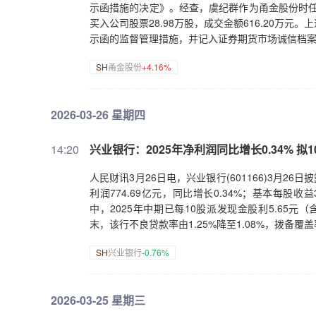
示函措施的决定》。经查，虞纪群作为甬金股份时任
买入公司股票28.98万股，成交金额616.20万
示函的监督管理措施，并记入证券期货市场诚信档
SH
甬金股份
+4.16%
2026-03-26 星期四
14:20
兴业银行：2025年净利润同比增长0.34% 拟10
人民财讯3月26日电，兴业银行(601166)3月26日
利润774.69亿元，同比增长0.34%；基本每股收益
中，2025年中期已每10股派发现金股利5.65元（
末，该行不良贷款率由1.25%降至1.08%，拨备覆盖率由
SH
兴业银行
-0.76%
2026-03-25 星期三