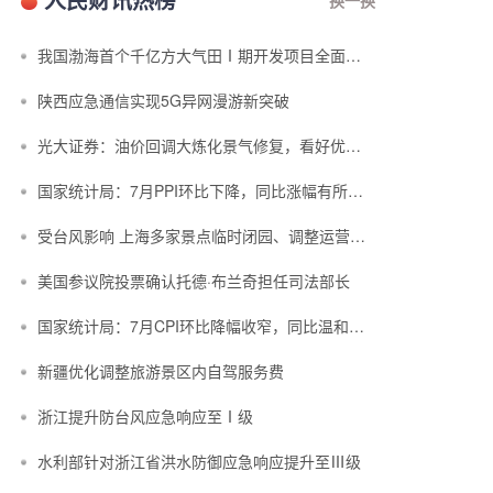
我国渤海首个千亿方大气田Ⅰ期开发项目全面投产
陕西应急通信实现5G异网漫游新突破
光大证券：油价回调大炼化景气修复，看好优质炼化资产价值重估
国家统计局：7月PPI环比下降，同比涨幅有所回落
受台风影响 上海多家景点临时闭园、调整运营时间
美国参议院投票确认托德·布兰奇担任司法部长
国家统计局：7月CPI环比降幅收窄，同比温和上涨
新疆优化调整旅游景区内自驾服务费
浙江提升防台风应急响应至Ⅰ级
水利部针对浙江省洪水防御应急响应提升至Ⅲ级