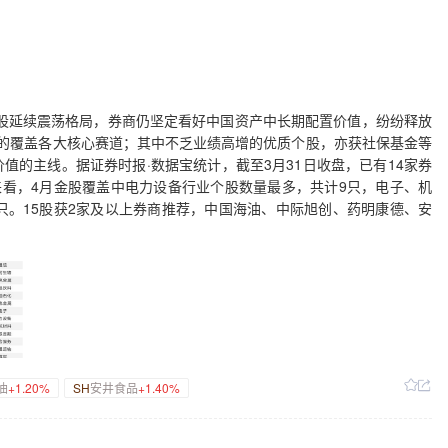
A股延续震荡格局，券商仍坚定看好中国资产中长期配置价值，纷纷释放
的覆盖各大核心赛道；其中不乏业绩高增的优质个股，亦获社保基金等
值的主线。据证券时报·数据宝统计，截至3月31日收盘，已有14家券
来看，4月金股覆盖中电力设备行业个股数量最多，共计9只，电子、机
只。15股获2家及以上券商推荐，中国海油、中际旭创、药明康德、安
油
+1.20%
SH
安井食品
+1.40%