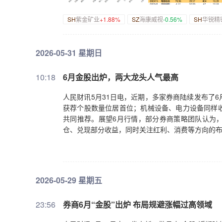
SH
紫金矿业
+1.88%
SZ
海康威视
-0.56%
SH
华锐精
2026-05-31 星期日
10:18
6月金股出炉，两大龙头人气最高
人民财讯5月31日电，近期，多家券商陆续发布了
获荐个股数量位居首位；机械设备、电力设备同样
共同推荐。展望6月行情，部分券商策略团队认为
仓、兑现部分收益，同时关注红利、消费等方向的
2026-05-29 星期五
23:56
券商6月“金股”出炉 布局规避涨幅过高领域