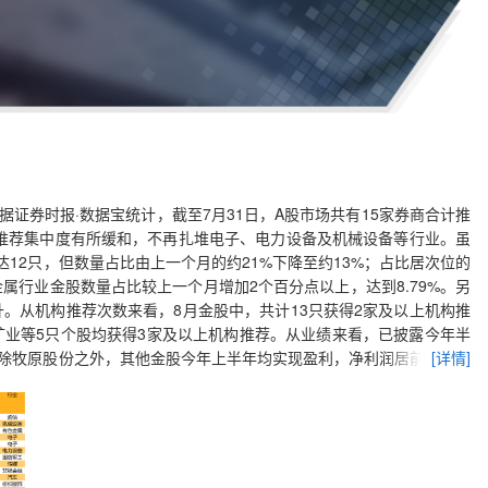
据证券时报·数据宝统计，截至7月31日，A股市场共有15家券商合计推
业推荐集中度有所缓和，不再扎堆电子、电力设备及机械设备等行业。虽
12只，但数量占比由上一个月的约21%下降至约13%；占比居次位的
属行业金股数量占比较上一个月增加2个百分点以上，达到8.79%。另
。从机构推荐次数来看，8月金股中，共计13只获得2家及以上机构推
业等5只个股均获得3家及以上机构推荐。从业绩来看，已披露今年半
，除牧原股份之外，其他金股今年上半年均实现盈利，净利润居前三分别
[详情]
看，今年以来（截至7月31日）获得10家以上机构调研，且今年上半
16只，主要分布于有色金属、电子、基础化工、机械设备等行业。海康威
家机构调研。