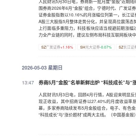
人民财讯5月30日电，券商新一批月度“金股”近期陆
围券商2026年6月“金股”组合，宁德时代、广发
证券金股指数以10.16%的月涨幅位列第一，长
A股三大股指5月整体走势分化，并呈现高位震荡态
上行面临多重阻力，科技板块应适当规避前期涨幅过
力全产业链的同时，建议左侧布局科技互联网板块
SZ
广发证券
+1.16%
SH
光大证券
-0.07%
SZ
长江证
2026-05-03 星期日
13:47
券商5月“金股”名单新鲜出炉 “科技成长”与
人民财讯5月3日电，回顾4月行情，A股迎来明显
现正收益，其中招商证券以27.40%的月度收益
幕，多家券商陆续发布5月金股组合，电子、有色金
“科技成长”与“涨价题材”成两大主线。（中国基金报