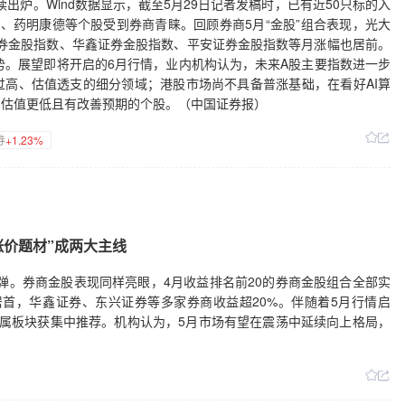
续出炉。Wind数据显示，截至5月29日记者发稿时，已有近50只标的入
证券、药明康德等个股受到券商青睐。回顾券商5月“金股”组合表现，光大
江证券金股指数、华鑫证券金股指数、平安证券金股指数等月涨幅也居前。
势。展望即将开启的6月行情，业内机构认为，未来A股主要指数进一步
高、估值透支的细分领域；港股市场尚不具备普涨基础，在看好AI算
中估值更低且有改善预期的个股。（中国证券报）
券
+1.23%
“涨价题材”成两大主线
反弹。券商金股表现同样亮眼，4月收益排名前20的券商金股组合全部实
率居首，华鑫证券、东兴证券等多家券商收益超20%。伴随着5月行情启
属板块获集中推荐。机构认为，5月市场有望在震荡中延续向上格局，
）