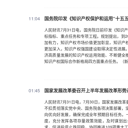
端配送体系，推动跨区域跨方式物流规则标准
工作。会议指出，要牢固树立健康优先导向，
利于健康的生产生活方式。要普及健康知识，
11:04
国务院印发《知识产权保护和运用“十五五
于修改〈住房公积金管理条例〉的决定（草案
扩大制度覆盖面，更好满足居民多样化住房消
人民财讯7月31日电，国务院日前印发《知识产
案）》，决定对《全国污染源普查条例》等12
标指标、重点任务和专项工程。规划提出，到2
损害海洋环境管理条例》等3部行政法规予以废
加有力，知识产权市场价值更加彰显，知识产
球最高安全标准建设和运营核电机组，加强全
更加深入，知识产权强国建设取得决定性进展
济高质量发展的知识产权运用效能、不断健全
知识产权国际合作新格局四方面重点任务。（
01:45
国家发展改革委召开上半年发展改革形势
人民财讯7月31日电，7月30日，国家发展改
不扣贯彻落实党中央、国务院各项决策部署，
向优向好发展，确保完成全年预期目标任务。一
度，充分发挥各项存量政策效能，及时谋划出
求，促进投资止跌回稳，协同推进109项重大工