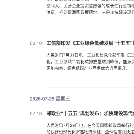
空间大、民营企业投资意愿强的成长性行业领域推
消费，推动促消费政策落地。三是加快建设现
入实施“东数西算”工程，统筹布局、有序建设
加快赋能，加快人工智能法立法进程；促进服
推进全国统一大市场建设，营造公平有序的市
经济高质量发展，保护民营企业合法权益，支
00:10
工信部印发《工业绿色低碳发展“十五五”
外资，提升对外投资管理服务水平，高质量共建
性，推动各地主动融入区域经济布局和国家发
人民财讯7月31日电，工业和信息化部印发《工
措并举加强民生保障，扎实做好稳就业工作，
化，工业领域二氧化碳排放量达到峰值，能源
民生商品保供稳价，优化教育资源配置，提升
更加完善，绿色低碳产业竞争优势巩固提升。
基，加强能源资源安全保障，强化迎峰度夏、
2026-07-29 星期三
07:16
邮政业“十五五”规划发布：加快建设现代
人民财讯7月29日电，在今天国家邮政局举行
加快建设现代化寄递物流网络，全球性邮政快递