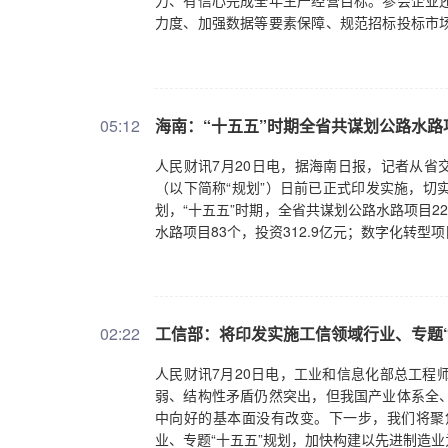
力、有信心完成全年生产经营目标。参会企业
力度、加强数据等要素保障、规范招标投标市
家互动交流，逐一回应诉求建议。他表示，企
措、实施宏观调控提供了积极参考，企业有活力
央坚强领导下，宏观政策持续发力，上半年我
境变化带来不少困难挑战，但我国经济长期向
05:12
海南：“十五五”时期全省共谋划公路水路项目
入挖掘需求升级和产业升级机遇，坚守主业、
成全年发展目标十分重要。国家发展改革委将
人民财讯7月20日电，据海南日报，记者从省
应，加快培育消费新增长点，持续推动“十五五
（以下简称“规划”）日前已正式印发实施，切
开放，进一步构建高质量数据供给体系，纵深
划，“十五五”时期，全省共谋划公路水路项目223
时，实施好“法治护航民营经济”行动，加力推
水路项目83个，投资312.9亿元；数字化转型项
制作用，持续营造良好环境，全力促进民营经
02:22
工信部：将印发实施工信领域行业、专题“
人民财讯7月20日电，工业和信息化部总工程
弱、结构性矛盾仍然突出，但我国产业体系全
中向好的基本面没有改变。下一步，我们将聚
业、专题“十五五”规划，加快构建以先进制造