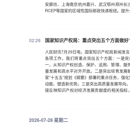
安廊坊、上海南京杭州嘉兴、武汉鄂州郑州长
RCEP等国家的区域性国际邮政快递枢纽。提
02:28
国家知识产权局：重点突出五个方面做好
人民财讯7月29日电，国家知识产权局新闻发
各项工作，我们将重点突出五个方面：一是突
一，从知识产权创造、保护、运用、管理、服
量发展和高水平对外开放。二是突出培育发展
家“十五五”规划《纲要》部署的重点任务，强
动能、塑造新优势。三是突出高质量发展导向。
接反映知识产权对经济发展贡献度的相关指标，
接、梯次推进、接续实施。四是突出回应技术
领域进一步完善知识产权保护规则，更大力度
关国际规则和标准制定，助力更好激发创新活
长三角、粤港澳大湾区等重点区域、重大战略
2026-07-28 星期二
展活力。