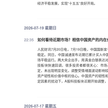
经济平稳发展，实现“十五五”良好开局。
2026-07-19 星期日
22:35
如何看待近期市场？相信中国资产的内在
人民财讯7月20日电，7月19日晚，中国国新
稳定。同日，中国诚通宣布近期已累计买入中
场平稳运行。两大央企出手，用真金白银表达对
技板块快速回调，很多投资者都很关心：市场
定，未出现明显变化，调整受情绪面波动影响较
资产韧性和价值中枢的信心。中国资产的韧性和
定因素的扰动下，A股科技板块近期开始调整，
场仿佛突然失去价值锚点，市场情绪由热转冷
仍然稳定。今年2月底美伊冲突升级，国际油价
高股息资产走强，上证综指和深证成指跌幅显著
资的基本主线。其核心逻辑是：在美元资产全
2026-07-17 星期五
公司面的强有力支撑，科技创新突破则进一步提