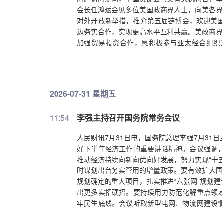
会长任鸿斌会见多位美国政商界人士，向美各界
对外开放新举措，推介第五届链博会，欢迎美国
边务实合作，实现更高水平互利共赢。美政商界
加强贸易投资合作，愿积极参与亚太经合组织
社）
2026-07-31 星期五
11:54
李强主持召开国务院常务会议
人民财讯7月31日电，国务院总理李强7月3
好下半年经济工作的重要讲话精神。会议强调
推动经济持续向新向优向好发展，努力实现“十
时谋划出台务实管用的增量政策。要有效扩大国
规划确定的重大项目，扎实推进“六张网”规划
出更多实招硬招。要持续用力防范化解重点领
牢民生底线。会议听取新型电网、物流网建设
狠抓工程质量和安全生产，确保电网建设顺利