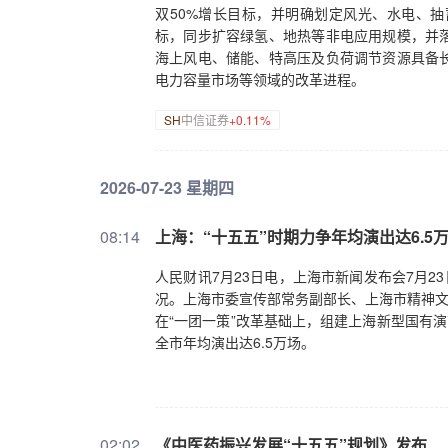
双50%增长目标，并明确划定风光、水电、
标，同步扩容绿氢、地热等非电应用规模，并
海上风电、储能、特高压及负荷调节资源具备
电力容量市场等领域的改革进程。
SH
中信证券
+0.11%
2026-07-23 星期四
08:14
上海：“十五五”时期力争年均演出达6.5
人民财讯7月23日电，上海市新闻发布会7月2
况。上海市委宣传部常务副部长、上海市精神文
在“一团一策”改革基础上，组建上海新型国有
全市年均演出达6.5万场。
02:02
《中医药振兴发展“十五五”规划》发布