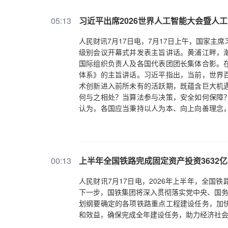
的价值锚点仍在。资深业内人士表示，中国资
05:13
习近平出席2026世界人工智能大会暨人
辑也并没有发生根本性变化。“这两大基本逻辑
说。掰细了说，宏观面上，“十五五”规划为中
人民财讯7月17日电，7月17日上午，国家主
适度宽松的货币政策”，这为资本市场的平稳向
级别会议开幕式并发表主旨讲话。黄浦江畔，
源等供应链稳定可靠，国内大市场纵深充足和
国际组织负责人及各国代表团团长集体合影。
业绩总体企稳回升。截至7月15日，沪市756
体系》的主旨讲话。习近平指出，当前，世界
截至7月16日晚间，科创板已有32家公司披露
术创新进入前所未有的活跃期，既蕴含巨大机
亏为盈。深市共有900家公司披露了上半年业绩
何与之相处？当算法参与决策，安全如何保障
长或改善，逾三成公司持续盈利且净利润增速超
认为，各国应当秉持以人为本、向上向善理念
能领域的科技突破正在从实验室加快渗透到千行
建公正合理的全球人工智能治理体系。习近平就
基本面没有出现重大变化，近期市场为何开启
机遇，鼓励开源开放、合作共享，全面促进人
绪面上。资本市场是“信息”和“信心”共同作用
产业培育壮大、未来产业前瞻布局，让人工智
键取决于每一个市场参与者的情绪及其共振。
引发的各类内生和衍生风险，推动构建法律法
来看，各方对稳定市场有信心，也有行动。7月1
00:13
上半年全国铁路完成固定资产投资3632亿元
确保人工智能始终处于人类控制之下。共同反
两创板自愿性披露50余家，其中不乏此前市场
法。第三，鼓励包容并蓄，促进文明互鉴。用
到1500余家次，其中主板有820余家次、两
人民财讯7月17日电，2026年上半年，全国铁路
理解和包容，促进不同文明交流互鉴，精心培
予以否认，明确两融风险可控，不存在大面积强
下一步，国铁集团将深入贯彻落实党中央、国务
理。践行真正的多边主义，切实发挥联合国的
也纷纷否认“已将韩国科技股走势纳入因子模型
划纲要确定的各项铁路重点工程建设任务，加
形成具有广泛共识的全球治理框架，让这一前
各方合力，健全长钱长投的市场机制；主动拥
和效益，确保完成全年建设任务，助力经济社
沟，促进可持续发展，避免在人工智能领域造成
求。从实际举措来看，无论是加快发展宽基ETF