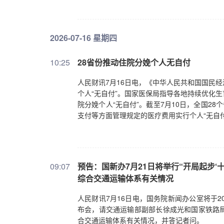
为未来5年中国经济社会发展擘画蓝图，也为国
板深化改革等举措，都是推动市场更稳定健康
人工智能科技创新，积极推进“人工智能+”行
期趋势发声。国泰海通研报称，稳定是底色，
元人民币，“中国智造”已成为中国式现代化的
长。申万证券策略团队认为，本轮抛压已集中
策制度、应用规范、伦理准则，确保人工智能
2026-07-16 星期四
存储龙头上市，资金分化可能好于预期，构成
际公共产品的提供者，源源不断贡献中国方案
远还是回到“资产安全和价值中枢”的主线上来
生。这是中方响应全球南方呼声、团结国际社
的企业。如此，市场的“信心”才有“稳”的基础和
10:25
28省份推动住院分娩个人无自付
个重要里程碑。为进一步支持全球人工智能发
5000个人工智能专题研修培训名额；面向东
人民财讯7月16日电，《中华人民共和国国民
心；推动气象智能预警方案“妈祖”在30个国
个人“无自付”。国家医保局指导各地持续优化
同各方一道把握和应对人工智能发展的机遇和
院分娩个人“无自付”。截至7月10日，全国2
统托卡耶夫、柬埔寨首相洪玛奈、泰国总理阿
支付等方面管理规定的医疗费用实行个人“无自
织协定签署仪式在上海举行，高度评价中国为
举措。各方表示，人工智能有望成为人类最大
极帮助发展中国家加强相关能力建设，推动人
治，使其公平惠及所有国家，服务全人类可持
09:07
预告：国新办7月21日将举行“开局起步‘
越国界，需要各方携手合作把握和应对。希望
综合交通运输体系有关情况
惠的合作，共同打造安全、繁荣、不让任何国家
高级别会议主席声明》。7月16日晚，习近平
人民财讯7月16日电，国务院新闻办公室将于20
毅等出席上述活动。陈吉宁主持开幕式。（新
布会，请交通运输部副部长徐成光和国家铁路
合交通运输体系有关情况，并答记者问。