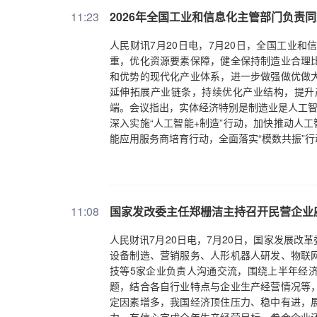
11:23
2026年全国工业和信息化主管部门负责
人民财讯7月20日电，7月20日，全国工业
重，优化资源要素保障，健全保持制造业合理
和优势的现代化产业体系，进一步做强做优做
延伸拓展产业链条，持续优化产业结构，提升
端。会议指出，实体经济特别是制造业是人工智
深入实施“人工智能+制造”行动，加快推动人
能应用服务商培育行动，全面落实“模数共振”
门槛。要加强算力、模型、数据等核心技术供
创新，推动人形机器人、脑机接口等新一代智
等开源资源，加大关键标准研制和宣贯推广力
维，加强新型工业化网络和数据安全保障体系
11:08
国家发改委主任郑栅洁主持召开民营企业
础电信网络安全底座，提升网络和数据安全保障
署落实，加强数字经济、人工智能、低空经济等
人民财讯7月20日电，7月20日，国家发展
竞争，推动完善数据基础制度体系，持续营造
设备制造、营销服务、人形机器人研发、物联
技等5家企业负责人沟通交流，围绕上半年经
题，结合各自行业特点与企业生产经营情况等
定因素增多，我国经济顶住压力、稳中有进，