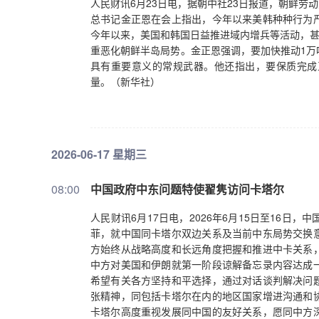
人民财讯6月23日电，据朝中社23日报道，朝鲜劳
总书记金正恩在会上指出，今年以来美韩种种行为
今年以来，美国和韩国日益推进域内增兵等活动，甚
重恶化朝鲜半岛局势。金正恩强调，要加快推动1万
具有重要意义的常规武器。他还指出，要保质完成
量。（新华社）
2026-06-17 星期三
08:00
中国政府中东问题特使翟隽访问卡塔尔
人民财讯6月17日电，2026年6月15日至16
菲，就中国同卡塔尔双边关系及当前中东局势交换
方始终从战略高度和长远角度把握和推进中卡关系
中方对美国和伊朗就第一阶段谅解备忘录内容达成
希望有关各方坚持和平选择，通过对话谈判解决问
张精神，同包括卡塔尔在内的地区国家增进沟通和
卡塔尔高度重视发展同中国的友好关系，愿同中方