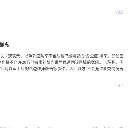
”撤离
部长卡茨表示，以色列国防军不会从黎巴嫩南部的“安全区”撤军。即使面
列将不允许20万已撤离的黎巴嫩居民返回该区域的家园。卡茨称，历
过针对以军士兵的路边炸弹袭击等事件，因此以方“不会允许此类情况再