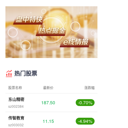
热门股票
股票名称
最新价
涨跌幅
东山精密
187.50
-0.70%
sz002384
传智教育
11.15
-4.94%
sz003032