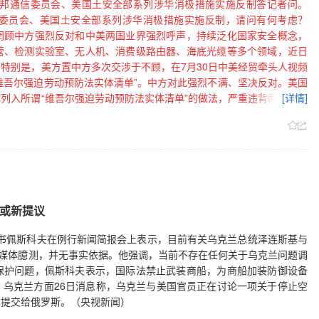
联邦通信委员会、美国土安全部系列涉华消极措施实施反制答记者问。
委员会、美国土安全部系列涉华消极措施实施反制，请问有何考虑？
罔顾中方强烈反对和中美两国业界强烈呼声，持续泛化国家安全概念，
营、检测实验室、无人机、消费级路由器、海底光缆等多个领域，近日
特别是，美方置中方多次交涉于不顾，在7月30日中美经贸牵头人视频
“维吾尔强迫劳动预防法实体清单”。中方对此强烈不满、坚决反对。美国
列入所谓“维吾尔强迫劳动预防法实体清单”的做法，严重违背两国元首
[详情]
能采取必要的反制措施予以回应，包括：加强无人机及其关键零部件、
机构委托美认证机构实施的工厂跟踪检查，将美国合规性测试公司列入
家安全调查，将6家美国实体列入反制清单等。我想强调的是，中方的
来之不易的稳定。我们希望美方能够与中方相向而行。中方要求美方立
商和合作解决分歧的正确轨道上来，为维护中美建设性战略稳定关系共
方将进一步反制。
或新提议
闻秘书佩斯科夫在例行新闻简报会上表示，目前有关乌克兰总统泽连斯基与
属媒体臆测，并无事实依据。他强调，当前不存在任何关于乌克兰问题调
保护问题，佩斯科夫表示，国际法禁止武装商船，为商船加装防御设备
乌克兰方面26日消息称，乌克兰与美国官员正在讨论一项关于停止空
其提交给俄罗斯。（央视新闻）