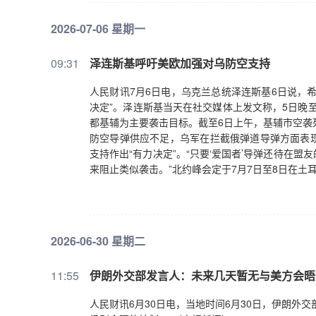
2026-07-06 星期一
09:31
泽连斯基呼吁美欧加强对乌防空支持
人民财讯7月6日电，乌克兰总统泽连斯基6日说，
决定”。泽连斯基当天在社交媒体上发文称，5日晚至
都基辅为主要袭击目标。截至6日上午，基辅市空袭
防空导弹供应不足，乌军在拦截俄弹道导弹方面表
支持作出“有力决定”。“只要‘爱国者’导弹还待在
来阻止类似袭击。”北约峰会定于7月7日至8日在土
2026-06-30 星期二
11:55
伊朗外交部发言人：未来几天暂无与美方会晤
人民财讯6月30日电，当地时间6月30日，伊朗外