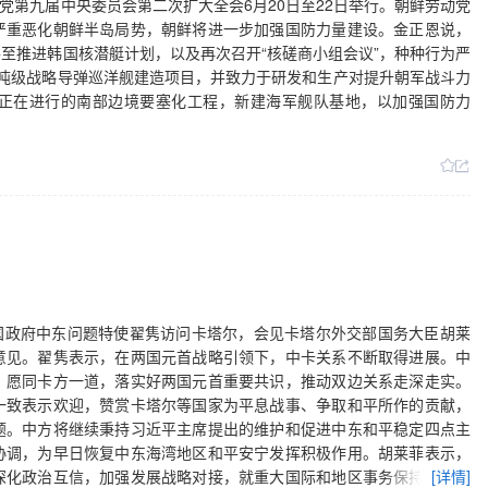
动党第九届中央委员会第二次扩大全会6月20日至22日举行。朝鲜劳动党
严重恶化朝鲜半岛局势，朝鲜将进一步加强国防力量建设。金正恩说，
至推进韩国核潜艇计划，以及再次召开“核磋商小组会议”，种种行为严
吨级战略导弹巡洋舰建造项目，并致力于研发和生产对提升朝军战斗力
正在进行的南部边境要塞化工程，新建海军舰队基地，以加强国防力
日，中国政府中东问题特使翟隽访问卡塔尔，会见卡塔尔外交部国务大臣胡莱
意见。翟隽表示，在两国元首战略引领下，中卡关系不断取得进展。中
，愿同卡方一道，落实好两国元首重要共识，推动双边关系走深走实。
一致表示欢迎，赞赏卡塔尔等国家为平息战事、争取和平所作的贡献，
题。中方将继续秉持习近平主席提出的维护和促进中东和平稳定四点主
协调，为早日恢复中东海湾地区和平安宁发挥积极作用。胡莱菲表示，
深化政治互信，加强发展战略对接，就重大国际和地区事务保持沟通。
[详情]