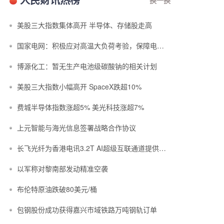
​美股三大指数集体高开 半导体、存储股走高
国家电网：积极应对高温大负荷考验，保障电力平稳有序供应
博源化工：暂无生产电池级碳酸钠的相关计划
美股三大指数小幅高开 SpaceX跌超10%
费城半导体指数涨超5% 美光科技涨超7%
上元智能与海光信息签署战略合作协议
长飞光纤为香港电讯3.2T AI超级互联通道提供空芯光纤光缆
以军称对黎南部发动精准空袭
布伦特原油跌破80美元/桶
包钢股份成功获得嘉兴市域铁路万吨钢轨订单