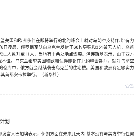
希望美国和欧洲伙伴在即将举行的北约峰会上就对乌防空支持作出“有力
6日凌晨，俄罗斯军队向乌克兰发射了68枚导弹和351架无人机，乌首
死亡人数升至11人，当地有十余处地点遭袭。泽连斯基表示，由于西方
现不佳。乌克兰希望美国和欧洲伙伴能够在北约峰会期间，就对乌防空
盟友的仓库中，俄方就会继续袭击乌克兰的住宅楼。美国和欧洲有足够实力
耳其首都安卡拉举行。（新华社）
计划
交部发言人巴加埃表示，伊朗方面在未来几天内“基本没有与美方举行任何