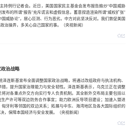
林剑主持例行记者会。近日，美国国家民主基金会发布报告煽炒“中国威胁
发布的所谓“报告”充斥谎言和虚假信息，蓄意捏造渲染所谓“威权扩张”
中国威胁论”，居心叵测、行为恶劣。中方对此坚决反对。我们敦促美国
止政治操弄，多关心自己国家的事。（央视新闻）
家政治战略
兰总统泽连斯基宣布全面调整国家政治战略，将通过改组政府与执法机构、
举措，提升国家治理能力与安全韧性。泽连斯基表示，乌克兰正在调整
兰将对各重点外交方向实行专人负责机制。其全新外交布局主要包括以
统生产许可等双边防务合作事宜；助力欧洲反导项目建设；加速入盟进
、匈牙利等邻国的双边关系；拓展与中东、海湾地区及各大国际组织的
解决，保障本国经济与安全发展。（央视新闻）