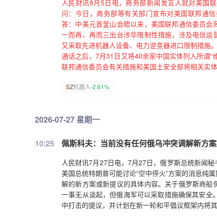
人民财讯8月5日电，商务部新闻发言人就对美国
问：今日，商务部等有关部门宣布对美国联邦通信
答：中美元首釜山会晤以来，美国联邦通信委员会
一而再、再而三出台涉华限制性措施，涉及电信运
又采取先进机器人设备、电力逆变器进口限制措施。
通话之后，7月31日又将40余家中国实体列入所谓
联邦通信委员会有关措施和美国土安全部将相关实体
达成的重要共识，严重损害中方正当权益，中方只
SZ
机器人
-2.61%
技术对美出口管制，暂停中国强制性产品认证指定
反制清单，对进口打印复印办公设备发起对外贸易国
反制措施总体上是克制的。中方珍视中美经贸关系
2026-07-27 星期一
即撤销有关措施，停止错误做法，回到通过友好协
同努力。如美方执意出台新的对华限制性措施，中
10:25
佩斯科夫：当前没有任何俄乌冲突调解新方案
人民财讯7月27日电，7月27日，俄罗斯总统新
美国总统特朗普可能讨论“空中停火”方案的消息纯
解的新方案或新提议的具体内容。关于俄罗斯商船
一事无从谈起，但俄海军可以采取措施确保其安全。
中打击的提议，并计划在新一轮和平倡议框架内将