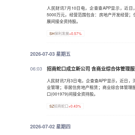
为基层减负赋能。要进一步加强党建引领，积
人民财讯7月10日电，企查查APP显示，近
式，建设完整社区和便民生活圈，用心用情为
5000万元，经营范围包含：房地产开发经营
关键期，各地区各有关方面要树牢底线思维、
展间接全资持股。
实做好防汛抗洪、抢险救灾等工作，切实维护
察。中央和国家机关有关部门负责同志陪同考
SH
保利发展
+0.57%
2026-07-03 星期五
06:03
招商蛇口成立新公司 含商业综合体管理
人民财讯7月3日电，企查查APP显示，近日
业管理；非居住房地产租赁；商业综合体管理
口(001979)间接全资持股。
SZ
招商蛇口
+0.43%
2026-07-02 星期四