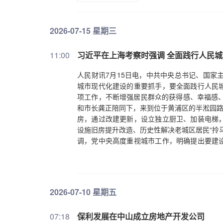
2026-07-15 星期三
11:00
习近平在上海考察时强调 全面践行人民城
人民财讯7月15日电，中共中央总书记、国家
城市现代化建设的重要抓手，要全面践行人民
项工作，不断增强居民群众的获得感、幸福感、
和市长龚正陪同下，来到位于黄浦区的半淞园路
房，通过改建更新，设立独立厨卫、加装电梯
设施旧房提升改造、历史性解决老城区居民“拎
调，党中央高度重视城市工作，明确提出要建
小区是重要一环。工作中要牢固树立和践行正
久久为功，把老百姓关切的事一件一件办好，持
努力让居民群众满意。在退休居民朱国莉家，
间，生活方便多了。习近平听了很高兴。他说，
2026-07-10 星期五
服务的，只有人民群众安居乐业、生活舒心，
后，习近平来到社区党群服务站，察看便民菜摊
07:18
保利发展在中山成立房地产开发公司
流。习近平指出，社区是城市治理体系的基本