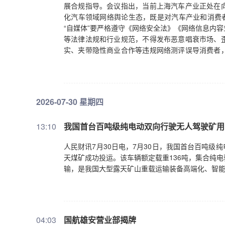
展合规指导。会议指出，当前上海汽车产业正处在
化汽车领域网络舆论生态，既是对汽车产业和消费者
“自媒体”要严格遵守《网络安全法》《网络信息内
等法律法规和行业规范，不得发布恶意唱衰市场、
实、夹带隐性商业合作等违规网络测评误导消费者
参会的汽车类“自媒体”运营主体表示，将主动加强
合规、有序运营。下一步，上海市委网信办将会同相
域网络舆论生态。
2026-07-30 星期四
13:10
我国首台百吨级纯电动双向行驶无人驾驶矿用
人民财讯7月30日电，7月30日，我国首台百吨级
天煤矿成功投运。该车辆额定载重136吨，集合纯
输，是我国大型露天矿山重载运输装备高端化、智
04:03
国航雄安营业部揭牌