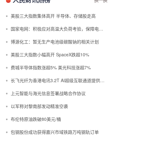
​美股三大指数集体高开 半导体、存储股走高
国家电网：积极应对高温大负荷考验，保障电力平稳有序供应
博源化工：暂无生产电池级碳酸钠的相关计划
美股三大指数小幅高开 SpaceX跌超10%
费城半导体指数涨超5% 美光科技涨超7%
长飞光纤为香港电讯3.2T AI超级互联通道提供空芯光纤光缆
上元智能与海光信息签署战略合作协议
以军称对黎南部发动精准空袭
布伦特原油跌破80美元/桶
包钢股份成功获得嘉兴市域铁路万吨钢轨订单