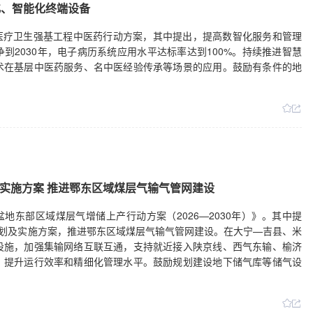
化、智能化终端设备
发医疗卫生强基工程中医药行动方案，其中提出，提高数智化服务和管理
到2030年，电子病历系统应用水平达标率达到100%。持续推进智慧
术在基层中医药服务、名中医经验传承等场景的应用。鼓励有条件的地
及实施方案 推进鄂东区域煤层气输气管网建设
地东部区域煤层气增储上产行动方案（2026—2030年）》。其中提
规划及实施方案，推进鄂东区域煤层气输气管网建设。在大宁—吉县、米
设施，加强集输网络互联互通，支持就近接入陕京线、西气东输、榆济
，提升运行效率和精细化管理水平。鼓励规划建设地下储气库等储气设