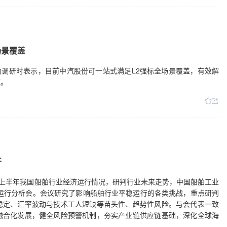
场景覆盖
在机构调研时表示，目前中汽股份可一站式满足L2强标全场景覆盖，有效解
题。
开
26年上半年我国船舶行业经济运行情况，研判行业未来走势，中国船舶工业
业运行分析会。会议研究了影响船舶行业平稳运行的各类挑战，重点研判
稳定、汇率波动与技术工人短缺等苗头性、趋势性风险。与会代表一致
融合化发展，健全风险预警机制，夯实产业链供应链基础，深化全球海