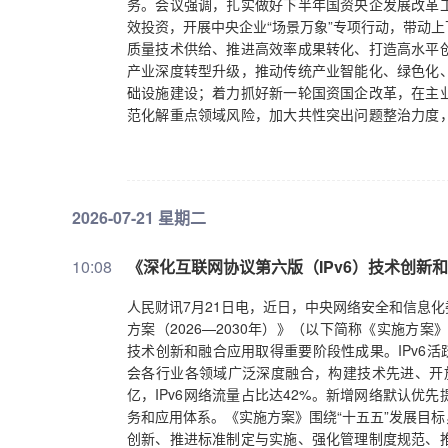
务。会议强调，扎实做好下半年国资央企发展改革
效投资，开展中央企业“场景万象”专项行动，带动
质量技术供给、推进高效率成果转化、打造高水平
产业深度转型升级，推动传统产业智能化、绿色化
础设施建设；着力抓好新一轮国资国企改革，在主
范化解重点领域风险，加大共性突出问题整治力度
略支撑保障能力，强化底线思维，做好重要产品保
2026-07-21 星期二
10:08
《深化互联网协议第六版（IPv6）技术创新和
人民财讯7月21日电，近日，中央网络安全和信息化
方案（2026—2030年）》（以下简称《实施方案
技术创新和融合应用取得重要阶段性成果。IPv6活跃用
会各行业各领域广泛深度融合，构建技术先进、开放创
亿，IPv6网络流量占比达42%。新增网络默认优先提
务和应用体系。《实施方案》围绕“十五五”发展目标
创新、推进标准制定与实施、强化管理制度规范、