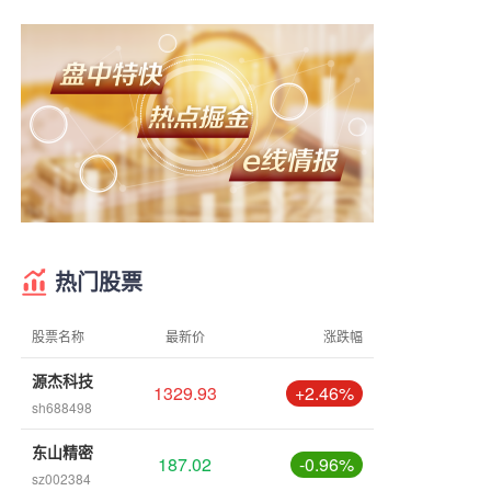
热门股票
股票名称
最新价
涨跌幅
源杰科技
1329.93
+2.46%
sh688498
东山精密
187.02
-0.96%
sz002384