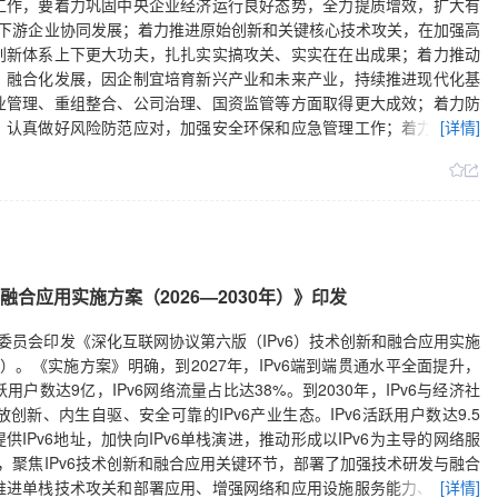
工作，要着力巩固中央企业经济运行良好态势，全力提质增效，扩大有
上下游企业协同发展；着力推进原始创新和关键核心技术攻关，在加强高
创新体系上下更大功夫，扎扎实实搞攻关、实实在在出成果；着力推动
、融合化发展，因企制宜培育新兴产业和未来产业，持续推进现代化基
业管理、重组整合、公司治理、国资监管等方面取得更大成效；着力防
，认真做好风险防范应对，加强安全环保和应急管理工作；着力提升战
[详情]
供，促进区域协调发展，助力对外开放合作。
融合应用实施方案（2026—2030年）》印发
委员会印发《深化互联网协议第六版（IPv6）技术创新和融合应用实施
》）。《实施方案》明确，到2027年，IPv6端到端贯通水平全面提升，
户数达9亿，IPv6网络流量占比达38%。到2030年，IPv6与经济社
新、内生自驱、安全可靠的IPv6产业生态。IPv6活跃用户数达9.5
供IPv6地址，加快向IPv6单栈演进，推动形成以IPv6为主导的网络服
，聚焦IPv6技术创新和融合应用关键环节，部署了加强技术研发与融合
推进单栈技术攻关和部署应用、增强网络和应用设施服务能力、提升终
[详情]