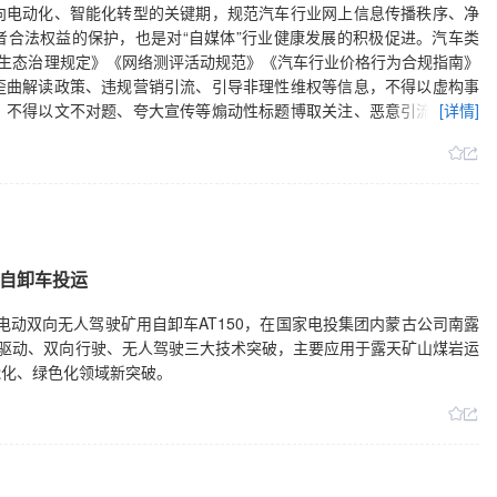
向电动化、智能化转型的关键期，规范汽车行业网上信息传播秩序、净
合法权益的保护，也是对“自媒体”行业健康发展的积极促进。汽车类
容生态治理规定》《网络测评活动规范》《汽车行业价格行为合规指南》
歪曲解读政策、违规营销引流、引导非理性维权等信息，不得以虚构事
，不得以文不对题、夸大宣传等煽动性标题博取关注、恶意引流变现。
[详情]
相关法律法规学习，对照专项整治要求开展自查自纠，确保内容生产依法
关部门，持续加大对汽车类“自媒体”乱象的整治力度，不断净化汽车领
自卸车投运
纯电动双向无人驾驶矿用自卸车AT150，在国家电投集团内蒙古公司南露
电驱动、双向行驶、无人驾驶三大技术突破，主要应用于露天矿山煤岩运
能化、绿色化领域新突破。