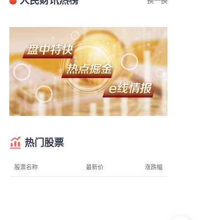
电影《八仙！》票房突破14亿元
光大证券：油价回调大炼化景气修复，看好优质炼化资产价值重估
我国渤海首个千亿方大气田Ⅰ期开发项目全面投产
国家统计局：7月PPI环比下降，同比涨幅有所回落
陕西应急通信实现5G异网漫游新突破
国家统计局：7月CPI环比降幅收窄，同比温和上涨
受台风影响 上海多家景点临时闭园、调整运营时间
美国参议院投票确认托德·布兰奇担任司法部长
新疆优化调整旅游景区内自驾服务费
浙江提升防台风应急响应至Ⅰ级