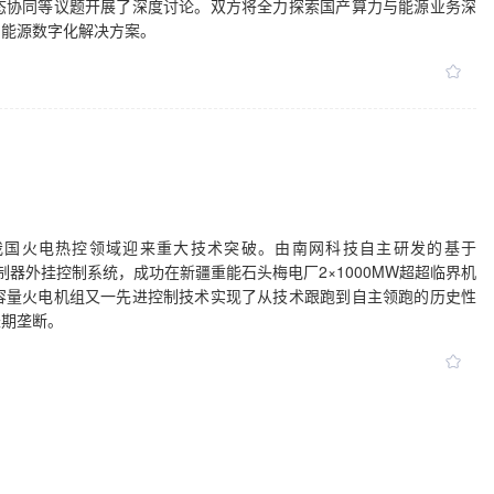
态协同等议题开展了深度讨论。双方将全力探索国产算力与能源业务深
的能源数字化解决方案。
我国火电热控领域迎来重大技术突破。由南网科技自主研发的基于
er）工程最速控制器外挂控制系统，成功在新疆重能石头梅电厂2×1000MW超超临界机
容量火电机组又一先进控制技术实现了从技术跟跑到自主领跑的历史性
长期垄断。