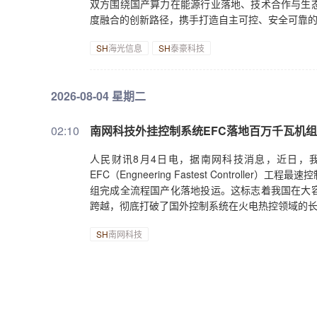
双方围绕国产算力在能源行业落地、技术合作与生
度融合的创新路径，携手打造自主可控、安全可靠
SH
海光信息
+1.61%
SH
泰豪科技
+0.23%
2026-08-04 星期二
02:10
南网科技外挂控制系统EFC落地百万千瓦机组
人民财讯8月4日电，据南网科技消息，近日，
EFC（Engneering Fastest Controll
组完成全流程国产化落地投运。这标志着我国在大
跨越，彻底打破了国外控制系统在火电热控领域的
SH
南网科技
+0.75%
2026-07-29 星期三
23:48
时报观察：产业链韧性是A股市场坚固护城河