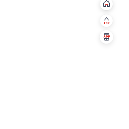
热门股票
股票名称
最新价
涨跌幅
胜宏科技
280.20
+12.01%
sz300476
中际旭创
919.87
-3.68%
sz300308