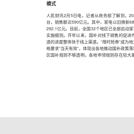
模式
人民财讯2月5日电，记者从商务部了解到，20
台，销售额近590亿元。其中，家电以旧换新681
292.1亿元。目前，全国32个地区已全部启
实施细则。开年以来，国补对线下销售的促进
道的进度整体快于线上渠道。“限时抢券”成为
格要求“当天有效”，体现出各地推动国补政策
区国补规则不够透明，各地申领规则存在较大
便利性，以更好惠及广大民众。