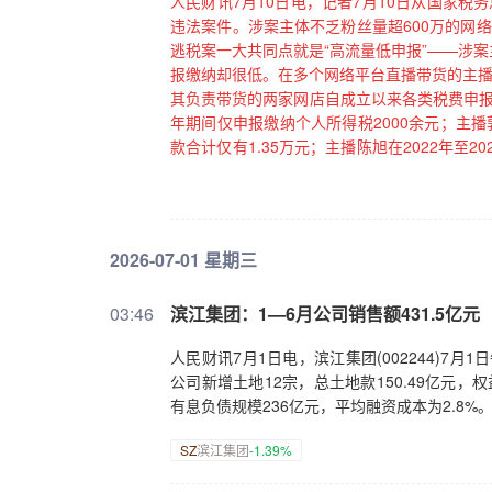
人民财讯7月10日电，记者7月10日从国家
违法案件。涉案主体不乏粉丝量超600万的网
逃税案一大共同点就是“高流量低申报”——涉
报缴纳却很低。在多个网络平台直播带货的主播
其负责带货的两家网店自成立以来各类税费申报
年期间仅申报缴纳个人所得税2000余元；主
款合计仅有1.35万元；主播陈旭在2022年至
打赏，可他2022年度个人所得税申报收入为0
网络主播作出追缴税费款、加收滞纳金并处罚款
入库。值得注意的是，在另外3起网店偷逃税案
现，在2023年至2024年间，聊城开发区奶
2026-07-01 星期三
匿经营收入2.07亿元，后又通过注销工商登记
相关部门负责人表示，通过私人账户收款隐匿收
03:46
滨江集团：1—6月公司销售额431.5亿元
为。平台企业应依法依规如实报送平台内经营
营、诚信纳税。（新华社）
人民财讯7月1日电，滨江集团(002244)7月1
公司新增土地12宗，总土地款150.49亿元，权
有息负债规模236亿元，平均融资成本为2.8%
SZ
滨江集团
-1.39%