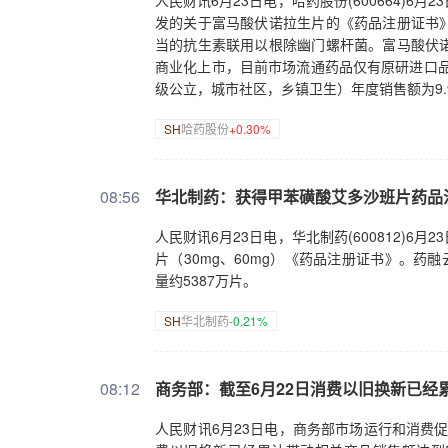
人民财讯6月23日电，哈药股份(600664)
发的关于富马酸伏诺拉生片的《药品注册证书
当的抗生素联用以根除幽门螺杆菌。富马酸伏
商业化上市，目前市场流通药品仅有原研进口品
级公立，城市社区，乡镇卫生）年度销售额为9.
SH
哈药股份
+0.30%
08:56
华北制药：获得甲苯磺酸艾多沙班片药品
人民财讯6月23日电，华北制药(600812)
片（30mg、60mg）《药品注册证书》。药
量约5387万片。
SH
华北制药
-0.21%
08:12
商务部：截至6月22日消费以旧换新已经
人民财讯6月23日电，商务部市场运行和消费促