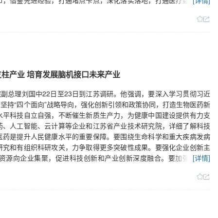
节，借鉴先进经验，打通堵点卡点，深化落实落地，打通医疗数据流通
[详情]
过政策试点、示范项目、典型案例等，总结可复制可推广的典型经验，
。进一步提炼各试验区典型经验，推动将“一地创新”变成“全国经验”，
支柱产业 培育发展脑机接口未来产业
院副总理刘国中22日至23日到江苏调研。他强调，要深入学习贯彻习近
坚持“四个面向”战略导向，强化创新引领和政策协同，打造生物医药新
水平科技自立自强，不断催生新质生产力，为健康中国建设提供有力支
药、人工智能、云计算等企业和江苏省产业技术研究院，详细了解科技
医药是提升人民健康水平的重要保障。要围绕生命科学和重大疾病发病
研究和有组织科研攻关，力争取得更多突破性成果。要强化企业创新主
资源向企业集聚，促进科技创新和产业创新深度融合。要加强信息共
[详情]
在医药研发中的运用，赋能生物医药高质量发展。要加强高水平生物医
，不断优化产业创新生态。刘国中还来到南京大学脑机接口研究院，实
接口是国际重大前沿技术和产业竞争制高点。要深化多学科交叉融合，
升原始创新能力。要积极研发推广高性能和安全可靠的脑机接口产品，
场景，营造良好发展环境。要健全标准体系和监管机制，推动脑机接口