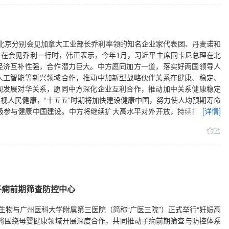
正在北京分别会见加拿大工业部长乔利率领的知名企业家代表团、丹麦诺和
在会见乔利一行时，韩正表示，今年1月，习近平主席同卡尼总理在北
经济互补性强，合作潜力巨大。中方愿同加方一道，落实好两国领导人
人工智能等新兴领域合作，推动中加新型战略伙伴关系在健康、稳定、
视发展对华关系，愿同中方深化企业互利合作，推动加中关系健康稳定
视人民健康，“十五五”时期将加快建设健康中国，努力使人均预期寿命
极参与健康中国建设。中方将继续扩大高水平对外开放，持续打造市场
[详情]
诺德在内的广大外资企业在华更好发展。索文森表示，诺和诺德公司看
中国医药行业发展，为健康中国建设作出更多贡献。（新华社）
子痫前期筛查防控中心
生物与广州医科大学附属第三医院（简称“广医三院”）正式举行“妊娠高
将围绕母婴健康领域开展深度合作，共同推动子痫前期筛查与防控体系