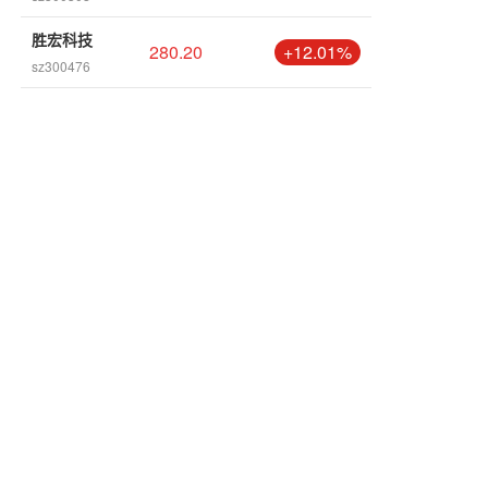
胜宏科技
280.20
+12.01%
sz300476