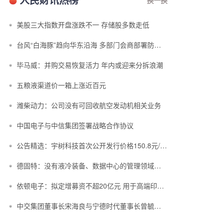
美股三大指数开盘涨跌不一 存储股多数走低
台风“白海豚”趋向华东沿海 多部门会商部署防汛防台风工作
毕马威：并购交易恢复活力 年内或迎来分拆浪潮
五粮液渠道价一箱上涨近百元
潍柴动力：公司没有可回收航空发动机相关业务
中国电子与中信集团签署战略合作协议
公告精选：宇树科技首次公开发行价格150.8元/股；中复神鹰拟定增募资不超3...
德固特：没有液冷装备、数据中心的管理领域布局或产业规划
依顿电子：拟定增募资不超20亿元 用于高端印制电路板等项目
中交集团董事长宋海良与宁德时代董事长曾毓群举行会谈