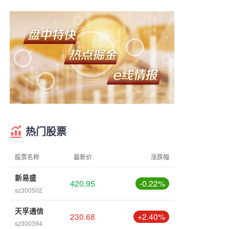
热门股票
股票名称
最新价
涨跌幅
新易盛
420.95
-0.22%
sz300502
天孚通信
230.68
+2.40%
sz300394