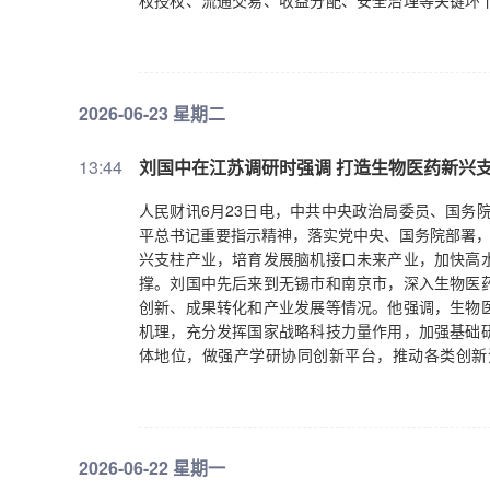
权授权、流通交易、收益分配、安全治理等关键环
利用的闭环。三是要进一步打造一批示范标杆。通
发挥标杆带动作用。四是要进一步提炼一批标准规范
让后来者有章可循，更好推动实践落地。
2026-06-23 星期二
13:44
刘国中在江苏调研时强调 打造生物医药新兴
人民财讯6月23日电，中共中央政治局委员、国务
平总书记重要指示精神，落实党中央、国务院部署，
兴支柱产业，培育发展脑机接口未来产业，加快高
撑。刘国中先后来到无锡市和南京市，深入生物医
创新、成果转化和产业发展等情况。他强调，生物
机理，充分发挥国家战略科技力量作用，加强基础
体地位，做强产学研协同创新平台，推动各类创新
享、完善技术标准，鼓励人工智能、大数据等技术
药人才培养，落实全链条支持创新药发展政策措施
地调研科研攻关、临床转化等情况。他强调，脑机
强化脑科学基础研究，加快关键核心技术攻关，提
2026-06-22 星期一
拓展脑疾病诊治、运动康复治疗、健康监测等应用