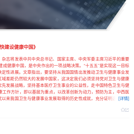
快建设健康中国》
求是》杂志将发表中共中央总书记、国家主席、中央军委主席习近平的重要
年建成健康中国，是中央作出的一项战略决策。“十五五”是实现这一目标
决定性进展。文章指出，要坚持从我国国情出发推动卫生与健康事业发
区域差距仍然较大的发展中国家，这决定我们必须坚持党对卫生与健康
优先发展战略，坚持基本医疗卫生事业的公益性，走中国特色卫生与健
健康工作方针，即以基层为重点，以改革创新为动力，预防为主，中西医
代以来我国卫生与健康事业发展取得的历史性成就，充分证明这些要求
[详情]
期，我国卫生与健康工作需要因应形势发展变化，优化完善一些具体政
动摇，贯彻新时代卫生与健康工作方针不能动摇。在这些根本问题上，
突出重点推进健康中国建设。健康中国建设是一项系统工程。面对人民
那些惠及面广、牵一发而动全身、对整个卫生与健康事业有重大影响的
要健全公共卫生体系，深化社会共治、医防协同、医防融合，强化传染