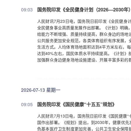
病预防控制、监测预警、医疗救治、应急处置、物
09:03
国务院印发《全民健身计划（2026—2030年
程，推进中西医结合，扩大康复护理和安宁疗护等
指出，要为健康中国建设提供有力保障。健全党委
人民财讯7月23日电，国务院日前印发《全民健身计划
健康理念融入公共政策制定实施的全过程。深化公
全民健身事业高质量发展作出部署。《计划》明确，
理机制。推动科技创新成果在卫生健康领域转化运
给能力不断增强、质量持续提高，群众身边的场地
大医务人员的积极性主动性创造性，弘扬优良医德
公共服务更加安全规范，各类体育组织有序发展，
生活方式。人均体育场地面积达到4平方米左右，每
达到40%左右，国民体质水平持续提高。《计划》
加强群众身边健身场地设施建设、开展丰富多彩的
力、运用人工智能赋能全民健身发展、满足不同人
价值、强化全民健身安全管理等。《计划》还围绕
2026-07-13 星期一
09:05
国务院印发《国民健康“十五五”规划》
人民财讯7月13日电，国务院日前印发《国民健康“
国作出部署。《规划》提出，到2030年，健康优
色基本医疗卫生制度更加完善，公共卫生安全保障