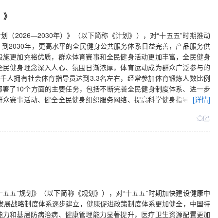
资保障和监督管理。建设优质高效医疗服务体系，实施医疗卫生强基工
）》
服务供给。倡导健康文明的生活方式，进一步提高全民健康素养。文章
统一领导、党政齐抓共管的工作格局，完善健康促进政策制度体系，将
（2026—2030年）》（以下简称《计划》），对“十五五”时期推动
立医院改革和医保支付方式改革，完善医疗、医保、医药协同发展和治
到2030年，更高水平的全民健身公共服务体系日益完善，产品服务供
用，推进全民健康数智化建设。加强卫生健康行业的党建工作，调动广
设施更加充裕优质，群众体育赛事和全民健身活动更加丰富，全民健身
医风，着力营造风清气正的行业环境。（新华社）
全民健身理念深入人心、氛围日渐浓厚，体育运动成为群众广泛参与的
千人拥有社会体育指导员达到3.3名左右，经常参加体育锻炼人数比例
部署了10个方面的主要任务，包括不断完善全民健身制度体系、进一步
群众赛事活动、健全全民健身组织服务网络、提高科学健身指导服务能
[详情]
群差异化健身需求、普及全民健身文化、发挥全民健身多元功能和综合
目标任务的完成，提出了保障措施。（新华社）
十五五”规划》（以下简称《规划》），对“十五五”时期加快建设健康中
先发展战略制度体系逐步建立，健康促进政策制度体系更加健全，中国特
能力和基层防病治病、健康管理能力显著提升，医疗卫生资源配置更加