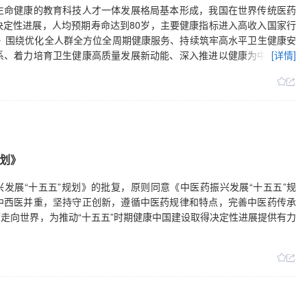
生命健康的教育科技人才一体发展格局基本形成，我国在世界传统医药
定性进展，人均预期寿命达到80岁，主要健康指标进入高收入国家行
划》围绕优化全人群全方位全周期健康服务、持续筑牢高水平卫生健康安
系、着力培育卫生健康高质量发展新动能、深入推进以健康为中心的高
[详情]
，提出了高品质健康服务、高水平卫生健康安全、卫生健康服务体系现代
革与高质量发展等重大工程和项目，以及“十五五”时期医疗卫生资源配
规划》
兴发展“十五五”规划》的批复，原则同意《中医药振兴发展“十五五”规
中西医并重，坚持守正创新，遵循中医药规律和特点，完善中医药传承
走向世界，为推动“十五五”时期健康中国建设取得决定性进展提供有力