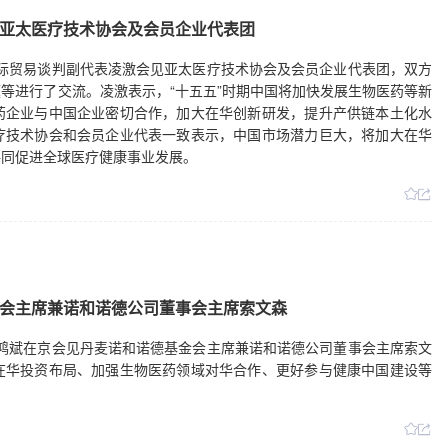
雨天气增多。刘国中强调，要紧盯天气形势和汛情变化，加强气象监测
亚太医疗技术协会及会员企业代表团
措施，扎实做好水旱灾害防御、农业防灾减灾、灾后恢复和卫生防疫等
）
兼国际贸易谈判副代表凌激会见亚太医疗技术协会及会员企业代表团，双方
等进行了交流。凌激表示，“十五五”时期中国将加快发展生物医药等新
药企业与中国企业密切合作，加大在华创新研发，提升产供链本土化水
疗技术协会和会员企业代表一致表示，中国市场潜力巨大，将加大在华
共同促进全球医疗健康事业发展。
会主席兼诺和诺德公司董事会主席索文森
长任鸿斌在京会见丹麦诺和诺德基金会主席兼诺和诺德公司董事会主席索文
在华投资布局、加强生物医药领域对华合作、更好参与健康中国建设等