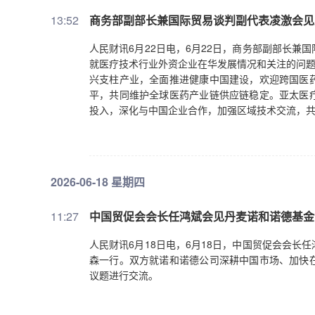
产业健康有序发展。随着我国全面进入主汛期，暴
13:52
商务部副部长兼国际贸易谈判副代表凌激会见
预报预警，强化部门协同联动，落实落细各项防范
工作，切实保障人民群众生命财产安全。（新华社
人民财讯6月22日电，6月22日，商务部副部长
就医疗技术行业外资企业在华发展情况和关注的问题
兴支柱产业，全面推进健康中国建设，欢迎跨国医
平，共同维护全球医药产业链供应链稳定。亚太医
投入，深化与中国企业合作，加强区域技术交流，
2026-06-18 星期四
11:27
中国贸促会会长任鸿斌会见丹麦诺和诺德基金
人民财讯6月18日电，6月18日，中国贸促会会
森一行。双方就诺和诺德公司深耕中国市场、加快
议题进行交流。