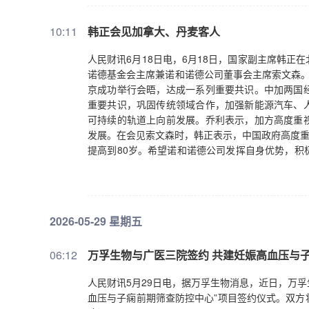
10:11
韩正会见加拿大、丹麦客人
人民财讯6月18日电，6月18日，国家副主席韩
诺德基金会主席兼诺和诺德公司董事会主席索文森。
京成功举行会晤，达成一系列重要共识。中加两国
重要共识，巩固传统领域合作，加强新能源汽车、
可持续的轨道上向前发展。乔利表示，加方高度重
发展。在会见索文森时，韩正表示，中国政府高度重
提高到80岁。希望诺和诺德公司发挥自身优势，积
化、法治化、国际化一流营商环境，支持包括诺和
好中国经济发展前景，将继续拓展在华业务，参与
2026-05-29 星期五
06:12
万孚生物与广医三院签约 共建妊娠高血压与
人民财讯5月29日电，据万孚生物消息，近日，万孚
血压与子痫前期筛查防控中心”项目签约仪式。双方