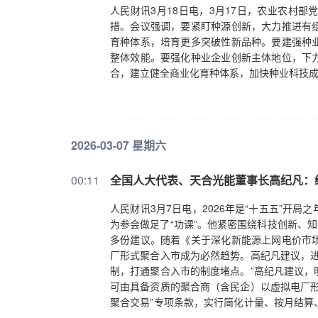
时期，国家层面应如何引导、确保经济增长目
人民财讯3月18日电，3月17日，农业农村
同步，核心是推动发展方式从“重投入、轻效率”
措。会议强调，要紧盯种源创新，大力推进有
驱动、完善体制机制”三大核心，把握好三个关
育种体系，培育更多突破性新品种。要建强种
战略性新兴产业、未来产业的研发投入，培育
整体效能。要强化种业企业创新主体地位，下
升。不能只盯着 “高大上”的领域，而忽视了
合，建立健全商业化育种体系，加快种业科技
过去我们过于强调生产环节的投资，制造业、
对分配环节的收入调节、交换环节的全国统一
相统一。三是平衡好“投资于物”和“投资于人”
资本的投入，提升劳动人口的素质和能力，这是
纲要和全要素生产率的提升目标，您认为最紧迫
2026-03-07 星期六
度性改革，是围绕分配、交换、消费环节，破
分配制度改革。这是扩大内需、推动消费升级
00:11
全国人大代表、天合光能董事长高纪凡：
配加大转移支付力度、三次分配引导慈善捐赠
居民基础养老金标准等。二是农村土地制度改
人民财讯3月7日电，2026年是“十五五”开
收入，消除农民进城的后顾之忧，推动城乡要
为参会做足了“功课”。他紧密围绕科技创新、
财权，推动央地财政事权和支出责任相匹配。
多份建议。随着《关于深化新能源上网电价市
政府树立正确的政绩观，把工作重心放在提升
厂形式聚合入市成为必然趋势。高纪凡建议，进
提升金融体系的资源配置能力，让金融资源低
制，打通聚合入市的制度堵点。”高纪凡建议，
金融资源垄断，进一步缓解中小企业融资难、融
可由具备资质的聚合商（含民企）以虚拟电厂形
足的问题，导致投资意愿下降，“十五五”开局
聚合交易”专项条款，实行简化计量、按月结算
刘俏：企业的“内卷式”竞争本质上是低水平的
位集中办理。