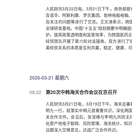
时，民生改善带来的人力资本积累，比如教育
人民财讯3月22日电，3月21日下午，商务
步和效率提升的重要人力资本支撑。比如，哈
及诺华、阿斯利康、罗氏集团、勃林格殷格翰、
加、消费活力提升，而消费需求的升级又推动
及关注的问题等进行了交流。王文涛表示，跨
促进的典型案例。所以说，全要素生产率的提
全球研发基地。中国“十五五”规划纲要中明确
券时报记者：当前国内服务业发展态势良好，
护，提高政策透明度和监管效率，为跨国医药企
全要素生产率的贡献看似不显著，核心原因是服
经贸团队开展了第六轮对话磋商，双方进行了
务业的效率提升需要长期的积累和培育。但服
美经贸关系的本质是互利共赢，稳定、健康、
业的发展，蕴藏着巨大的效率提升潜力。哈尔
但从长期来看，当地通过打造品牌、优化服务
这正是全要素生产率提升的重要体现。看待服
就业、拉动消费、提升资源配置效率方面的长期
2035年基本实现社会主义现代化的目标，“
2026-03-21 星期六
济增长的贡献率需要达到什么水平？刘俏：20
均增速需要达到约4.7%，“十五五”作为承前
08:22
第20次中韩海关合作会议在京召开
能为“十六五”时期留出合理空间。要支撑4.
增长的贡献率需要提升至40%左右，这也是高
人民财讯3月21日电，3月19日下午，海关总
“效率驱动为主”。从年均增速来看，“十四五”时
明九一行，就落实中韩元首重要共识，深化两国
速仍有缺口，需要保持并稳步提升，确保全要素
关合作文件。会见后，张宝峰与李明九共同主持
动要素贡献度下降带来的压力。这一要求看似
化原产地电子联网、风险管理、海关统计、知识
要素的贡献占比偏高，而“十五五”时期，需要
议题深入交换意见，达成广泛合作共识。