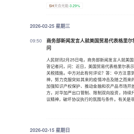
量市场中相互挤压。要将研发投入转化为有效的
SH
天合光能
-3.29%
是财税政策要加大对研发投入的激励力度。通
基础研究和核心技术研发投入，同时对低水平
型。二是金融政策要强化对科技创新的精准支
2026-02-25 星期三
命周期的金融服务，同时引导银行等金融机构
产品，解决企业研发的融资难题。三是破除“内
09:50
商务部新闻发言人就美国贸易代表格里尔
惩处力度，保护企业的创新成果，让企业敢于
问
同创新，推动产业集群发展，提升产业整体的
人民财讯2月25日电，商务部新闻发言人就美
答记者问，问：近日，美国贸易代表格里尔表示
关税措施。中方对此有何评论？答：中方注意到
神，努力克服突如其来的疫情冲击及随之而来
加强知识产权保护、推动金融和农产品市场开
方，对华加严出口管制、限制双向投资，持续
议精神，破坏协议执行的氛围与条件。有关是非
立场》白皮书中进行了全面、详细的阐述。去年
关税暂停期、农产品贸易、出口管制、减少投
了多次沟通。中方希望美方客观、理性看待第一阶
与美方一道，以两国元首重要共识为指引，用
2026-02-15 星期日
掘双方利益契合点，共同“向前看”。如果美方