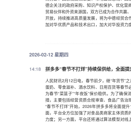
德企关注的政府采购、知识产权保护、优化营商
贸易伙伴和外资来源国，双方已成为合作共赢、
开放，持续推进高质量发展，将为中德经贸合
加对华优质产品和技术出口，加大对华投资力
两国企业投资合作创造公平、稳定、透明的营商
强了德企投资中国的信心，中国是全球创新的策
价值链、创新链，助力中国高质量发展。
2026-02-12 星期四
14:18
拼多多“春节不打烊”持续保供给，全面提
人民财讯2月12日电，春节前夕，继“年货节”
蛋奶、零食滋补、酒水饮料、日用百货等春节
为春节“菜篮子”“年夜饭”保价稳供。为了确
措，主要包括经营资质合规审查、食品广告治
“春节不打烊”开始，2026年拼多多将全面
面，平台全方位加强了对食品类商家主体资质
力度；另一方面，平台还将通过算法模型对线
进行下架及关店处置。以“冷加工糕点”类食品