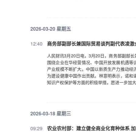
资源配置效率进一步优化、体制机制改革进一
者：从当前的发展基础来看，我国能否实现这
展基础和实践成效来看，实现这一目标是具备
和结构优化的趋势。我国研发投入已位居全球第
2026-03-20 星期五
越厚，为技术进步奠定了坚实基础。二是产业
创新成果转化为实际生产力，在“1到N”的产
12:40
商务部副部长兼国际贸易谈判副代表凌激
率的提升。通过深化市场化改革、扩大高水平
设、要素市场化配置改革，都能让生产要素流
人民财讯3月20日电，3月20日，商务部副
续提升，科技人才队伍不断壮大，为技术进步和
围绕企业在华经营情况、中国开放发展机遇等
产率的稳步提升，已经验证了我国推动创新驱动
产业规模不断扩大。中国以新质生产力推动经
产率的稳步提升是完全可能的。证券时报记者
为建设健康中国作出贡献。林意明表示，诺和
全要素生产率提升的测算和预期，都是基于线
知识产权保护等方面的积极举措，愿进一步加
风险和挑战：一是外部环境的不确定性。当前
潜在的地缘政治风险，全球治理体系的重构也
变得脆弱，甚至影响经济发展的整体节奏。二
压力较大等问题，个别地方仍存在“重数量、轻
有效解决，会制约全要素生产率的提升。面对这
2026-03-18 星期三
定性是客观存在的，我们无法左右，但可以通
应对外部风险的能力。只要坚定不移地培育新
09:29
农业农村部：建立健全商业化育种体系 
身的事情做好，就能以自身的稳定发展应对外部