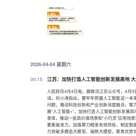
力。2025年，我国研发经费投入强度达2.8
的持续增长注入了新动能。进入“十五五”开局
入驱动”到“效率跃升”的关键跨越，直接关系
讯·大观”栏目特邀北京大学光华管理学院前院
及“十五五”时期提升全要素生产率所需的改革路
远？证券时报记者：随着“十四五”收官，多项研
家平均水平；“十四五”时期，我国全社会研发经
数据是否表明，我国已经进入创新型国家行列？
发投入强度也超过了OECD国家平均水平，这
2026-04-04 星期六
技创新实力跨越式发展的重要标志。但研发强度
了什么”，以及“如何产出”。更关键的是要看
有短板。数据显示，我国基础研究占比长期处于
00:15
江苏：加快打造人工智能创新发展高地 大
我国在核心技术、原创性成果方面仍有较大提升
到N”的技术转化和产业化环节，凭借规模优势
人民财讯4月4日电，据微讯江苏公众号，4月
需要构建独立创新生态链时，基础研究的短板
话。刘小涛指出，要牢牢把握人工智能这一未
究和科技人才投入，这是向创新型国家迈进的
问题，推动科技创新和产业创新深度融合，聚
经费投入与全要素生产率之间是什么关系？刘俏
展“人工智能+”，加快打造人工智能创新发展
资本等传统要素投入后，经济增长中额外的贡
景库，推动一批高价值场景和“小巧灵”应用场
品，现在能生产5个单位，这多出来的4个单位
要素端发力，加强算力精准有效供给，制定数
资源配置效率提升。全要素生产率是推动经济
力突破多模态大模型、端侧大模型，聚焦优势