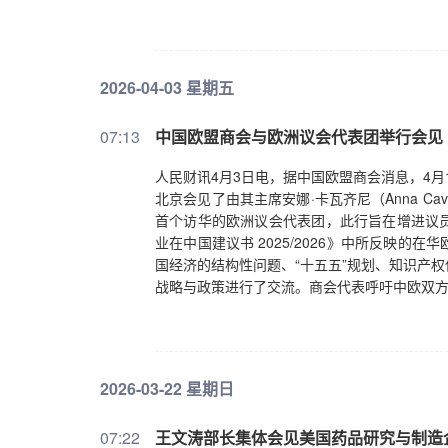
率提升；二是资源配置效率优化释放的增长潜力
持从生态端发力，大力支持OPC创新创业，围
要素生产率经历了怎样的变化？科技创新在多大
强化知识产权保护，注重人工智能安全，营造
时期我国全要素生产率呈现稳步提升的趋势，
力，防止“一哄而上”、重复建设，防止搞“形象工
变化。虽然具体的数值因方法论、要素统计
2026-04-03 星期五
1.8%。全要素生产率的提升，本质上是中国经
口红利消退让传统劳动要素对增长的贡献有所
07:13
中国欧盟商会与欧洲议会代表团举行会见
育年限已提升至11.3年，人力资本的积累让
深度融合，以及改革带来的资源配置效率提升
人民财讯4月3日电，据中国欧盟商会消息，4月1
到底改变了什么？证券时报记者：有观点认为，
北京会见了由其主席安娜·卡瓦齐尼（Anna C
化会对居民的就业、收入、社会福利等民生领
首个访华的欧洲议会代表团，此行旨在增进议
而是会渗透到生产、分配、交换、消费的各个
业在中国建议书 2025/2026》中所反映
看，效率提升会推动产业升级，催生新产业、
国经济的结构性问题、“十五五”规划、知识产
能、高质量的就业岗位，同时推动传统行业的就
战略与政策进行了交流。商会代表呼吁中欧双
看，效率提升会让社会财富总量增加，政府有
力和均等化水平，居民收入增加后，也能享受
率停滞不前，经济增长只能依靠“垒资源、堆投
缓、就业质量下降，社会福利的提升也会缺乏
也是还原经济增长“以人民为中心”本质的关键
2026-03-22 星期日
促进的关系？刘俏：从理论逻辑来看，全要素
就业、收入、福利的改善。但从实践来看，二
07:22
王文涛部长集体会见美国药品研究与制造
升级，而新的消费需求又会牵引新的供给，推