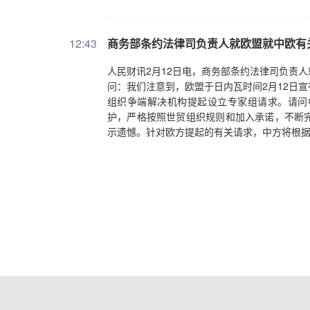
度。根据近日平台最新发布的商家公告，经营
同时提供《食品生产许可品种明细表》，且明细
及关店处罚。在食品广告和品牌方面，平台将通
12:43
商务部条约法律司负责人就欧盟就中欧有
图片等进行拦截，并依据风险高低和违规情节
进行抽检鉴定，对于鉴定为假货的商品，按假
人民财讯2月12日电，商务部条约法律司负责
拓展了知识产权侵权投诉专属渠道，对权利人的
问：我们注意到，欧盟于日内瓦时间2月12日
投诉数十万件，极大保障了食品商家的知产权益
组织争端解决机构提起设立专家组请求。请问
发布的《直播电商监督管理办法》正式施行，拼
护，严格按照世贸组织规则和加入承诺，不断
中，平台将在食品品类、商品指标、直播内容
示遗憾。针对欧方提起的有关请求，中方将根
台还将持续完善食品数据库的精细化建设，建
商品的监督与治理。在未成年保护方面，平台还
强线上治理的同时，平台还成立了食品类专项
类商品的常态化抽检力度，并与有国家检测资
合格商品和店铺及时处置。“春节期间，广大消
保障了春节的菜篮子安全，让广大消费者可以过
平台将在此基础上不断完善治理举措，严格落
障体系建设，确保消费者的权益可以得到全面保