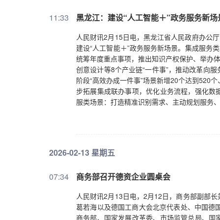
必要措施，坚决捍卫自身合法权益。
11:33
黑龙江：建设“人工智能＋”政务服务新场
人民财讯2月15日电，黑龙江省人民政府办公
建设“人工智能＋”政务服务新场景。集成服务
统筹年度重点事项，推出知识产权保护、举办体
创意设计等8个产业链“一件事”，推动改革向
阶段“高效办成一件事”场景新增20个达到520
步拓展集成联办事项，优化业务流程，强化数
服类场景：打造精准识别需求、主动规划服务、
智能化升级改造。辅助办理类场景：推进智能辅
对申报材料实施智能校验和预警。加强政务服
常态化巡查巡检能力。
2026-02-13 星期五
07:34
商务部召开德资企业圆桌会
人民财讯2月13日电，2月12日，商务部副
葛若海以及德国工商大会北京代表处、中国德国
商务部、国家发展改革委、市场监管总局、国