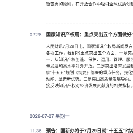
衡普惠的原则，在开放合作中吸引全球优质创
平科技自立自强拓宽外部创新空间。
02:28
国家知识产权局：重点突出五个方面做好
人民财讯7月29日电，国家知识产权局新闻发
各项工作，我们将重点突出五个方面：一是突
一，从知识产权创造、保护、运用、管理、服
量发展和高水平对外开放。二是突出培育发展
家“十五五”规划《纲要》部署的重点任务，强
动能、塑造新优势。三是突出高质量发展导向。
接反映知识产权对经济发展贡献度的相关指标，
接、梯次推进、接续实施。四是突出回应技术
领域进一步完善知识产权保护规则，更大力度
关国际规则和标准制定，助力更好激发创新活
长三角、粤港澳大湾区等重点区域、重大战略
2026-07-27 星期一
展活力。
11:36
预告：国新办将于7月29日就“十五五”