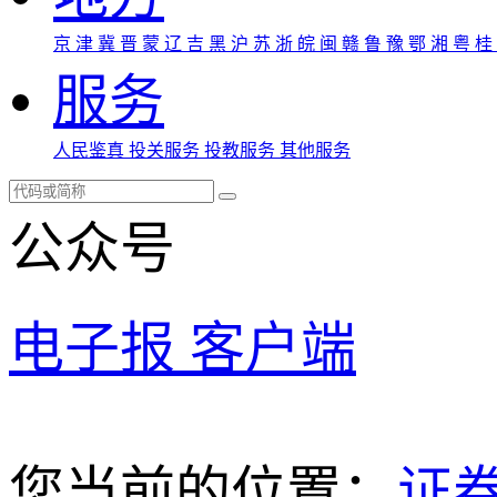
京
津
冀
晋
蒙
辽
吉
黑
沪
苏
浙
皖
闽
赣
鲁
豫
鄂
湘
粤
桂
服务
人民鉴真
投关服务
投教服务
其他服务
公众号
电子报
客户端
您当前的位置：
证