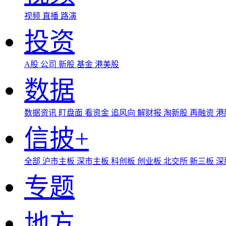
视频
直播
路演
投资
A股
公司
新股
基金
港美股
数据
数据资讯
盯盘面
看资金
追风向
解财报
淘新股
再融资
港
信披+
全部
沪市主板
深市主板
科创板
创业板
北交所
新三板
深
专题
地方