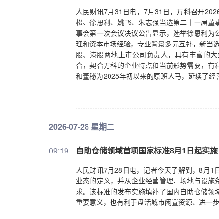
人民财讯7月31日电，7月31日，万科召开2
松、徐恩利、姚飞、朱志强当选第二十一届董
事会第一次会议决议公告显示，选举徐恩利为
理和资本市场经验，专业背景多元互补，新当选
股、港股两地上市公司负责人，具有丰富的大
合，契合万科的企业特点和当前形势需要，有
和董秘为2025年初以来的原班人马，延续了
努力表示衷心感谢。他表示，本次换届将进一
有效发挥“定战略、作决策、防风险”的作用，
示，在各方支持下，公司在保障生产经营稳定
险任务艰巨，下一阶段将继续坚决落实自身主
2026-07-28 星期二
地。同时，在债务方面，积极探索多元市场化
于公司业绩和开发业务话题，万科表示，控亏
09:19
自助仓储领域首项国家标准8月1日起实施
营、费用管控等方面取得阶段性进展，但受多
复。谈及开发业务运营情况，万科上半年已交付
人民财讯7月28日电，记者今天了解到，8月
质保量完成下半年交付任务。（人民财讯）
业态的定义，并从企业经营管理、场地与设施
求。该标准的发布实施填补了国内自助仓储领
重要意义，也有利于盘活城市闲置资源、进一