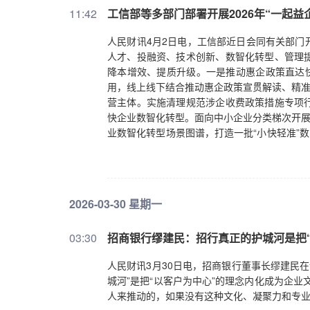
11:42
工信部等多部门部署开展2026年“一起益
人民财讯4月2日电，工信部近日会同有关部门开
人才、投融资、技术创新、数智化转型、管理
降本增效、提质升级。一是推动惠企政策直达快
用，线上线下结合推动惠企政策宣贯解读、精准
营主体。实施清理规范涉企收费政策措施专项
快企业数智化转型。面向中小企业分类梯次开展
业数智化转型场景图谱，打造一批“小快轻准”
业围绕场景验证、技术攻关、产品采购等“发榜
聚焦优势特色产业和重点产业链开展产融对接，
精特新”专板建设，引导国家中小企业发展基金
平台网络，推动信用信息归集和融资增信，加
2026-03-30 星期一
平。开展中小企业人才服务专项行动，举办全国
全年培训中小企业经营管理领军人才800人左
03:30
招商银行缪建民：招行真正的护城河是把
提升企业管理意识和能力。
人民财讯3月30日电，招商银行董事长缪建民在
城河”是把“以客户为中心”的理念内化成为企
人来推动的，如果没有这种文化、凝聚力和专业敬