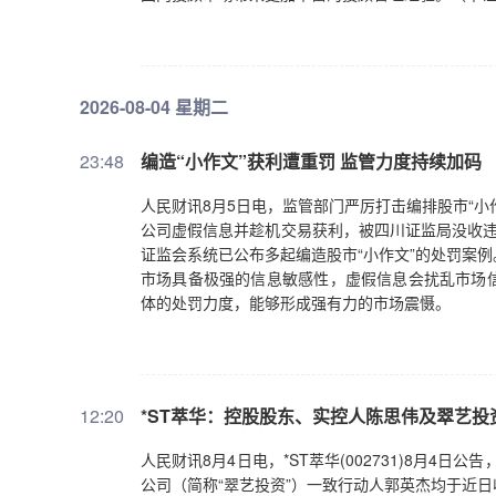
2026-08-04 星期二
23:48
编造“小作文”获利遭重罚 监管力度持续加码
人民财讯8月5日电，监管部门严厉打击编排股市“小
公司虚假信息并趁机交易获利，被四川证监局没收违法
证监会系统已公布多起编造股市“小作文”的处罚案
市场具备极强的信息敏感性，虚假信息会扰乱市场
体的处罚力度，能够形成强有力的市场震慑。
12:20
*ST萃华：控股股东、实控人陈思伟及翠艺
人民财讯8月4日电，*ST萃华(002731)8月4
公司（简称“翠艺投资”）一致行动人郭英杰均于近