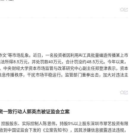
作文”等市场乱象。近日，一名投资者因利用AI工具批量编造传播某上市
所得8.5万元，并处罚款40万元，合计罚没约48.5万元。今年以来，
例。中央财经大学资本市场监管与改革研究中心副主任郑登津表示，资本
信息传播秩序，干扰市场平稳运行。监管部门重拳出击，加大对违法主
投资一致行动人郭英杰被证监会立案
日公告，控股股东、实际控制人陈思伟，持股5%以上股东深圳市翠艺投资有限
日收到中国证监会下发的《立案告知书》，因其涉嫌信息披露违法违规，