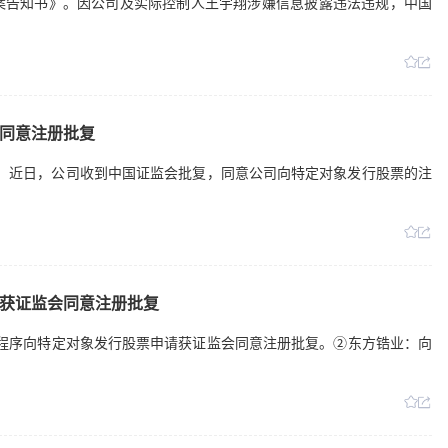
案告知书》。因公司及实际控制人王宇翔涉嫌信息披露违法违规，中国
同意注册批复
日公告，近日，公司收到中国证监会批复，同意公司向特定对象发行股票的注
获证监会同意注册批复
简易程序向特定对象发行股票申请获证监会同意注册批复。②东方锆业：向