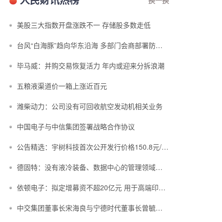
美股三大指数开盘涨跌不一 存储股多数走低
台风“白海豚”趋向华东沿海 多部门会商部署防汛防台风工作
毕马威：并购交易恢复活力 年内或迎来分拆浪潮
五粮液渠道价一箱上涨近百元
潍柴动力：公司没有可回收航空发动机相关业务
中国电子与中信集团签署战略合作协议
公告精选：宇树科技首次公开发行价格150.8元/股；中复神鹰拟定增募资不超3...
德固特：没有液冷装备、数据中心的管理领域布局或产业规划
依顿电子：拟定增募资不超20亿元 用于高端印制电路板等项目
中交集团董事长宋海良与宁德时代董事长曾毓群举行会谈