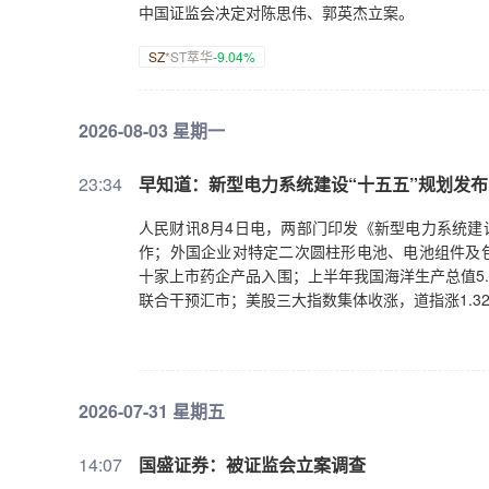
中国证监会决定对陈思伟、郭英杰立案。
SZ
*ST萃华
-9.04%
2026-08-03 星期一
23:34
早知道：新型电力系统建设“十五五”规划发
人民财讯8月4日电，两部门印发《新型电力系统建
作；外国企业对特定二次圆柱形电池、电池组件及包
十家上市药企产品入围；上半年我国海洋生产总值5
联合干预汇市；美股三大指数集体收涨，道指涨1.3
2026-07-31 星期五
14:07
国盛证券：被证监会立案调查