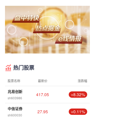
热门股票
股票名称
最新价
涨跌幅
兆易创新
417.05
+8.32%
sh603986
中信证券
27.95
+0.11%
sh600030