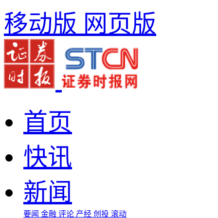
移动版
网页版
首页
快讯
新闻
要闻
金融
评论
产经
创投
滚动