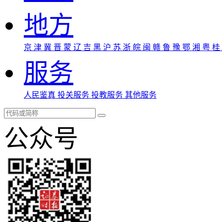
地方
京
津
冀
晋
蒙
辽
吉
黑
沪
苏
浙
皖
闽
赣
鲁
豫
鄂
湘
粤
桂
服务
人民鉴真
投关服务
投教服务
其他服务
公众号