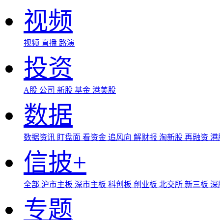
视频
视频
直播
路演
投资
A股
公司
新股
基金
港美股
数据
数据资讯
盯盘面
看资金
追风向
解财报
淘新股
再融资
港
信披+
全部
沪市主板
深市主板
科创板
创业板
北交所
新三板
深
专题