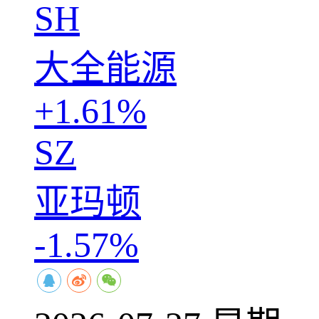
SH
大全能源
+1.61%
SZ
亚玛顿
-1.57%