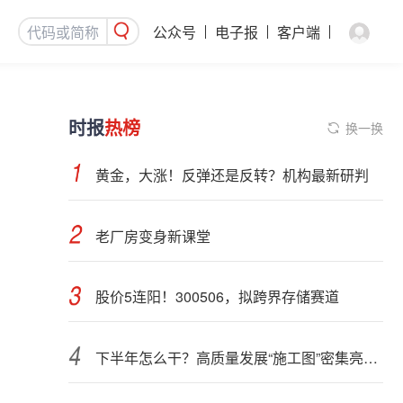
公众号
电子报
客户端
时报
热榜
换一换
黄金，大涨！反弹还是反转？机构最新研判
老厂房变身新课堂
股价5连阳！300506，拟跨界存储赛道
下半年怎么干？高质量发展“施工图”密集亮相 聚焦主业提质增效 国资央企向AI要动能