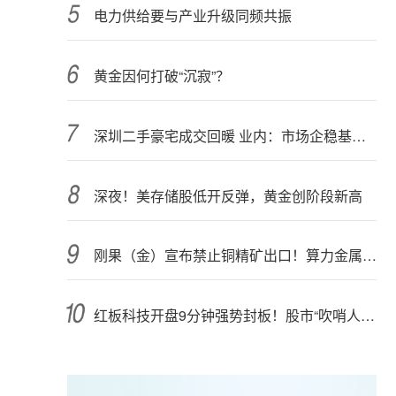
电力供给要与产业升级同频共振
黄金因何打破“沉寂”？
深圳二手豪宅成交回暖 业内：市场企稳基础仍需夯实
深夜！美存储股低开反弹，黄金创阶段新高
刚果（金）宣布禁止铜精矿出口！算力金属影响多大？
红板科技开盘9分钟强势封板！股市“吹哨人”突然改口！市场风向变了？