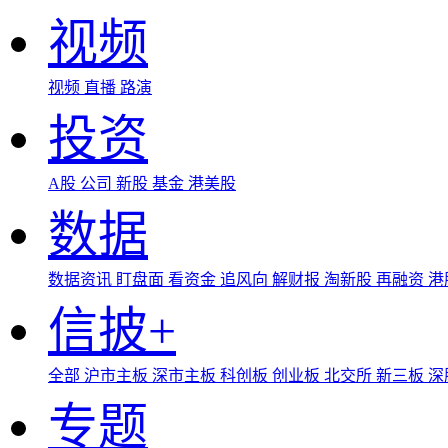
视频
视频
直播
路演
投资
A股
公司
新股
基金
港美股
数据
数据资讯
盯盘面
看资金
追风向
解财报
淘新股
再融资
港
信披+
全部
沪市主板
深市主板
科创板
创业板
北交所
新三板
深
专题