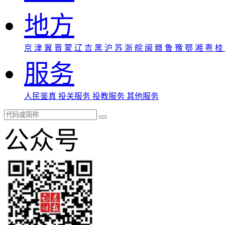
地方
京
津
冀
晋
蒙
辽
吉
黑
沪
苏
浙
皖
闽
赣
鲁
豫
鄂
湘
粤
桂
服务
人民鉴真
投关服务
投教服务
其他服务
公众号