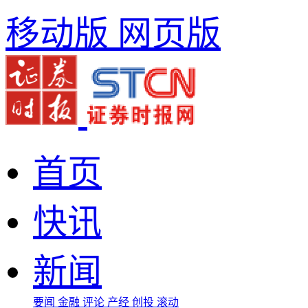
移动版
网页版
首页
快讯
新闻
要闻
金融
评论
产经
创投
滚动