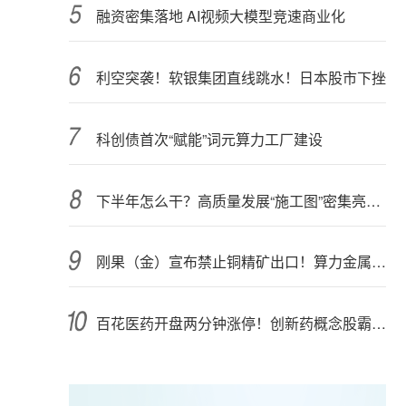
融资密集落地 AI视频大模型竞速商业化
利空突袭！软银集团直线跳水！日本股市下挫
科创债首次“赋能”词元算力工厂建设
下半年怎么干？高质量发展“施工图”密集亮相 聚焦主业提质增效 国资央企向AI要动能
刚果（金）宣布禁止铜精矿出口！算力金属影响多大？
百花医药开盘两分钟涨停！创新药概念股霸屏，业绩预喜股来了