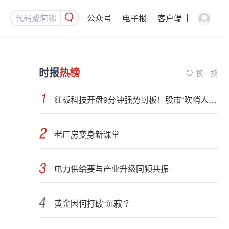
公众号
电子报
客户端
时报
热榜
换一换
红板科技开盘9分钟强势封板！股市“吹哨人”突然改口！市场风向变了？
老厂房变身新课堂
电力供给要与产业升级同频共振
黄金因何打破“沉寂”？