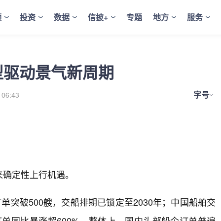
频
投资
数据
信披+
专题
地方
服务
转型驱动景气新周期
字号
 06:43
来确定性上行机遇。
单突破500艘，交船排期已锁定至2030年；中国船舶交
获订单同比暴涨超600%。整体上，国内头部船企订单普遍