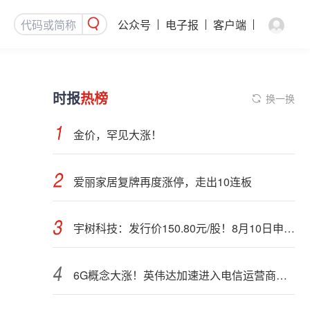
公众号
电子报
客户端
时报
热榜
换一换
金价，罕见大涨！
爱丽家居复牌再度涨停，走出10连板
宇树科技：发行价150.80元/股！8月10日申购，DeepSeek参与战略配售
6G概念大涨！英伟达加速进入电信运营商市场？