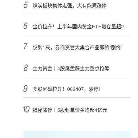
煤炭板块集体走强，大有能源涨停
金价拉升！上半年国内黄金ETF增仓量超28吨
仅剩1只，券商资管大集合产品即将“剧终”
主力资金丨4股尾盘获主力重点抢筹
多股尾盘拉升！002407，涨停！
揭秘涨停丨5股封单资金均超4亿元