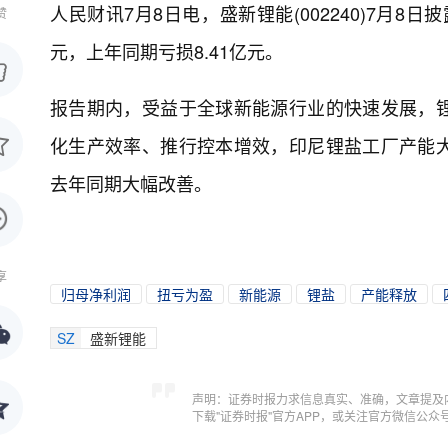
人民财讯7月8日电，
盛新锂能(002240)7月8
赞
元，上年同期亏损8.41亿元。
报告期内，受益于全球新能源行业的快速发展，
化生产效率、推行控本增效，印尼锂盐工厂产能
去年同期大幅改善。
享
归母净利润
扭亏为盈
新能源
锂盐
产能释放
SZ
盛新锂能
声明：证券时报力求信息真实、准确，文章提及
下载"证券时报"官方APP，或关注官方微信公