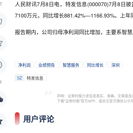
人民财讯7月8日电，
特发信息(000070)7月8
赞
7100万元，同比增长881.42%—1166.93%。上
报告期内，公司归母净利润同比增加，主要系智慧
净利润
业绩预告
智慧服务
同比增长
深圳
SZ
特发信息
享
声明：证券时报力求信息真实、准确，文章提及
下载"证券时报"官方APP，或关注官方微信公
用户评论