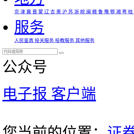
京
津
冀
晋
蒙
辽
吉
黑
沪
苏
浙
皖
闽
赣
鲁
豫
鄂
湘
粤
桂
服务
人民鉴真
投关服务
投教服务
其他服务
公众号
电子报
客户端
您当前的位置：
证