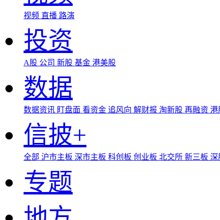
视频
直播
路演
投资
A股
公司
新股
基金
港美股
数据
数据资讯
盯盘面
看资金
追风向
解财报
淘新股
再融资
港
信披+
全部
沪市主板
深市主板
科创板
创业板
北交所
新三板
深
专题
地方