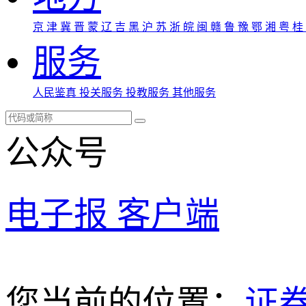
京
津
冀
晋
蒙
辽
吉
黑
沪
苏
浙
皖
闽
赣
鲁
豫
鄂
湘
粤
桂
服务
人民鉴真
投关服务
投教服务
其他服务
公众号
电子报
客户端
您当前的位置：
证