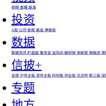
视频
直播
路演
投资
A股
公司
新股
基金
港美股
数据
数据资讯
盯盘面
看资金
追风向
解财报
淘新股
再融资
港
信披+
全部
沪市主板
深市主板
科创板
创业板
北交所
新三板
深
专题
地方