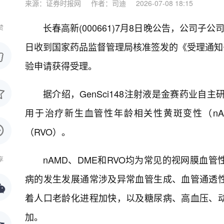
来源：证券时报网
作者：司迪
2026-07-08 18:15
长春高新(000661)7月8日晚公告，公司
赞
日收到国家药品监督管理局核准签发的《受理通知书
验申请获得受理。
据介绍，GenSci148注射液是金赛药业自
用于治疗新生血管性年龄相关性黄斑变性（nA
（RVO）。
nAMD、DME和RVO均为常见的视网膜血
享
病的发生发展通常涉及异常血管生成、血管通透
着人口老龄化进程加快，以及糖尿病、高血压、
加。