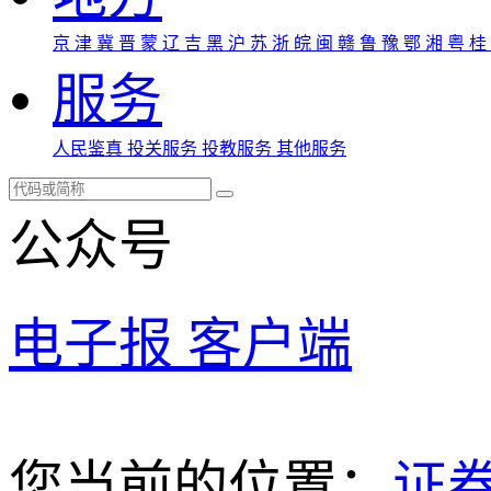
京
津
冀
晋
蒙
辽
吉
黑
沪
苏
浙
皖
闽
赣
鲁
豫
鄂
湘
粤
桂
服务
人民鉴真
投关服务
投教服务
其他服务
公众号
电子报
客户端
您当前的位置：
证