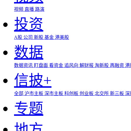
视频
直播
路演
投资
A股
公司
新股
基金
港美股
数据
数据资讯
盯盘面
看资金
追风向
解财报
淘新股
再融资
港
信披+
全部
沪市主板
深市主板
科创板
创业板
北交所
新三板
深
专题
地方