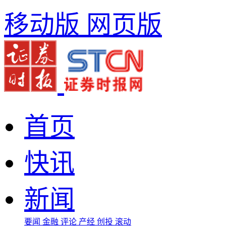
移动版
网页版
首页
快讯
新闻
要闻
金融
评论
产经
创投
滚动