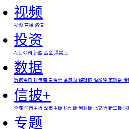
视频
视频
直播
路演
投资
A股
公司
新股
基金
港美股
数据
数据资讯
盯盘面
看资金
追风向
解财报
淘新股
再融资
港
信披+
全部
沪市主板
深市主板
科创板
创业板
北交所
新三板
深
专题