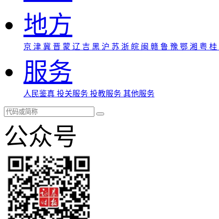
地方
京
津
冀
晋
蒙
辽
吉
黑
沪
苏
浙
皖
闽
赣
鲁
豫
鄂
湘
粤
桂
服务
人民鉴真
投关服务
投教服务
其他服务
公众号