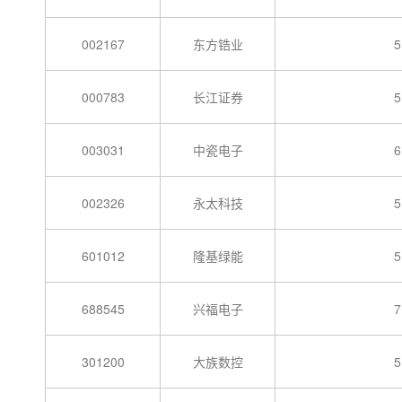
002167
东方锆业
5
000783
长江证券
5
003031
中瓷电子
6
002326
永太科技
5
601012
隆基绿能
5
688545
兴福电子
7
301200
大族数控
5