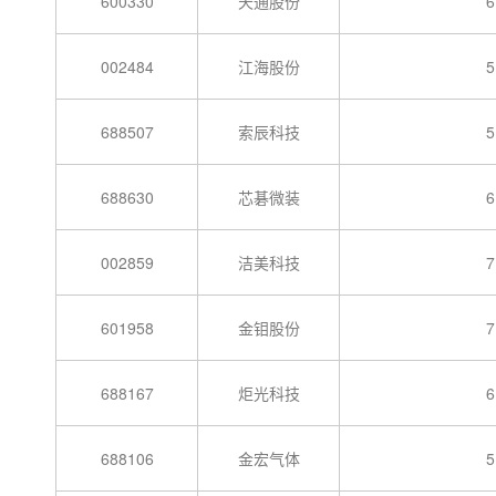
600330
天通股份
6
002484
江海股份
5
688507
索辰科技
5
688630
芯碁微装
6
002859
洁美科技
7
601958
金钼股份
7
688167
炬光科技
6
688106
金宏气体
5