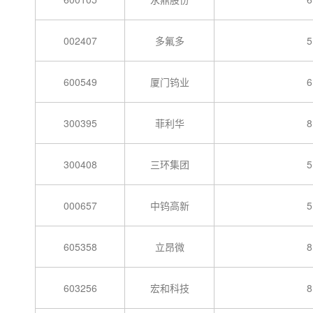
002407
多氟多
5
600549
厦门钨业
6
300395
菲利华
8
300408
三环集团
5
000657
中钨高新
5
605358
立昂微
8
603256
宏和科技
8