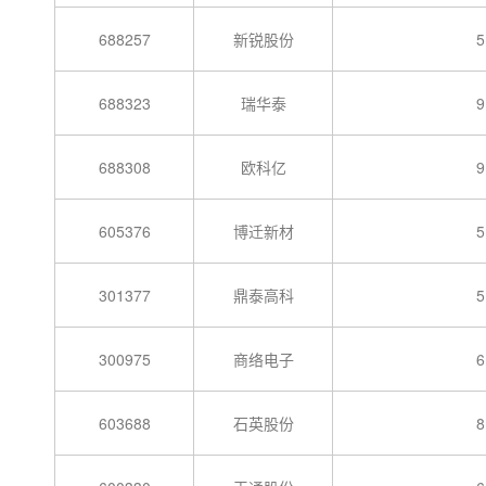
688257
新锐股份
5
688323
瑞华泰
9
688308
欧科亿
9
605376
博迁新材
5
301377
鼎泰高科
5
300975
商络电子
6
603688
石英股份
8