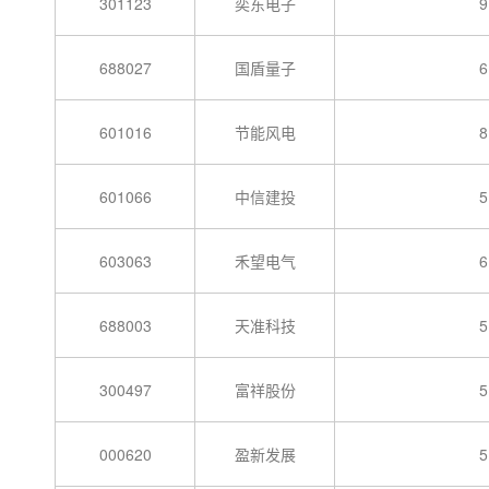
301123
奕东电子
9
688027
国盾量子
6
601016
节能风电
8
601066
中信建投
5
603063
禾望电气
6
688003
天准科技
5
300497
富祥股份
5
000620
盈新发展
5