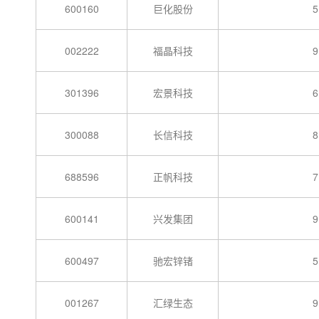
600160
巨化股份
5
002222
福晶科技
9
301396
宏景科技
6
300088
长信科技
8
688596
正帆科技
7
600141
兴发集团
9
600497
驰宏锌锗
5
001267
汇绿生态
9