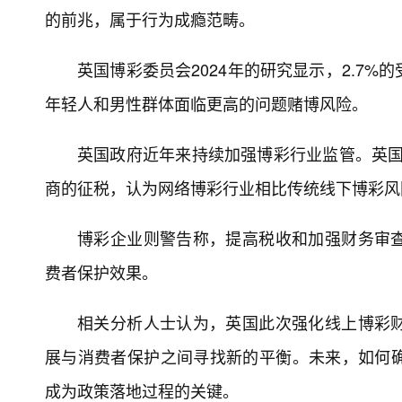
的前兆，属于行为成瘾范畴。‌‌
英国博彩委员会2024年的研究显示，2.7
年轻人和男性群体面临更高的问题赌博风险。
英国政府近年来持续加强博彩行业监管。英国
商的征税，认为网络博彩行业相比传统线下博彩风
博彩企业则警告称，提高税收和加强财务审
费者保护效果。
相关分析人士认为，英国此次强化线上博彩
展与消费者保护之间寻找新的平衡。未来，如何
成为政策落地过程的关键。