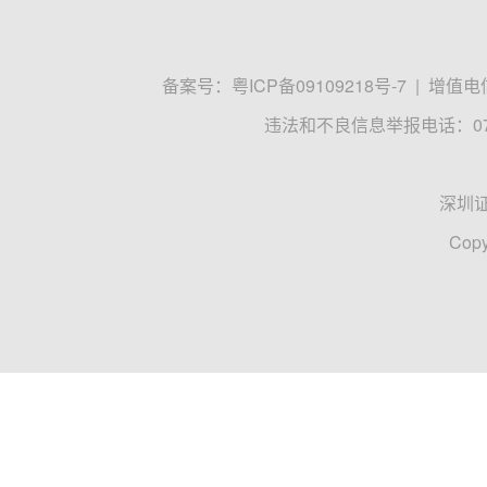
备案号：
粤ICP备09109218号-7
|
增值电信
违法和不良信息举报电话：0755
深圳
Copy