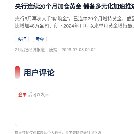
央行连续20个月加仓黄金 储备多元化加速推
央行6月再次大手笔“购金”，已连续20个月增持黄金。截至
比增加48万盎司，创下2024年11月以来单月黄金增持
呈现出“前期较快、中期放缓、近期再次加速”的特征。
央行
黄金
者，中国连续20个月增持黄金，体现了在外储结构中提
的背景下，官方更重视储备资产的安全性
21世纪经济报道
唐婧
2026-07-08 09:02
用户评论
登录
后可以发言
网友评论仅供其表达个人看法，并不表明证券时报立场