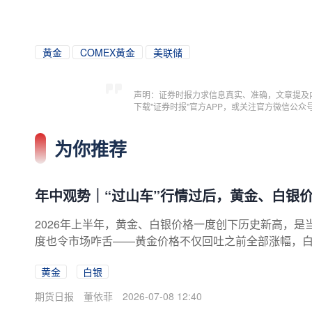
黄金
COMEX黄金
美联储
声明：证券时报力求信息真实、准确，文章提及
下载"证券时报"官方APP，或关注官方微信公
为你推荐
年中观势｜“过山车”行情过后，黄金、白银
2026年上半年，黄金、白银价格一度创下历史新高，是
度也令市场咋舌——黄金价格不仅回吐之前全部涨幅，白
时间，贵金属市场完成了一轮从“狂热追涨”到“快速降温
黄金
白银
价格能否迎来修复？交易逻辑快速切换年初，在降息预
金、白银价格快速攀升并创出历史新高。但随着中东冲
期货日报
董依菲
2026-07-08 12:40
及美联储政策预期反转，黄金、白银价格大幅回落。“1