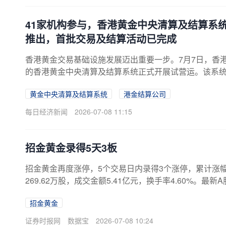
41家机构参与，香港黄金中央清算及结算系统
推出，首批交易及结算活动已完成
香港黄金交易基础设施发展迈出重要一步。7月7日，香
的香港黄金中央清算及结算系统正式开展试营运。该系
中央结算系统有限公司（港金结算公司）督导，旨在提
黄金中央清算及结算系统
港金结算公司
算及结算服务。此外，一系列配套措施也同步推出。从
包括银行、证券公司、矿业公司等41家机构。《每日经济
每日经济新闻
2026-07-08 11:15
意到，多家银行宣布已成功落地该系统启动后的首日交
招金黄金录得5天3板
招金黄金再度涨停，5个交易日内录得3个涨停，累计涨幅为17
269.62万股，成交金额5.41亿元，换手率4.60%。最新
示，该股因连续三个交易日内，涨幅偏离值累计达20%上榜
招金黄金
股通累计净卖出2029.51万元，营业部席位合计净买入1
8
证券时报网
数据宝
2026-07-08 10:24