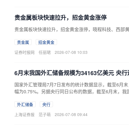
贵金属板块快速拉升，招金黄金涨停
贵金属板块快速拉升，招金黄金涨停，晓程科技、西部
贵金属
招金黄金
证券时报网
任丽珺
2026-07-08 10:03
6月末我国外汇储备规模为34163亿美元 央
国家外汇管理局7月7日发布的统计数据显示，截至6月末，
幅为0.75%。另据央行同日公布的数据，截至6月末，我
4个月扩大。这也是我国央行连续第20个月增持黄金。
外汇储备
央行
涛对上海证券报记者表示，这主要反映了在美国货币政
变化带来的负估值效应。回顾6月，美元指数延续升势
上海证券报
范子萌
2026-07-08 09:44