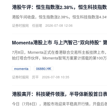
港股午评：恒生指数涨2.38%，恒生科技指数涨
港股午间收盘，恒生指数涨2.38%，恒生科技指数涨4.3
证券时报网
任丽珺
2026-07-08 12:06
Momenta港股上市 与上汽智己“双向持股”
7月8日，Momenta正式在香港联合交易所主板挂牌上市
始灯塔合作伙伴，Momenta智驾方案累计搭载的第100
着，依托中国海量复杂路况数据沉淀与AI技术的厚积薄发
momenta
06880.HK
斯拉FSD正面竞技的硬核实力。据统计，目前Moment
5%稳居行业首位，技术方案
证券时报网
厉平
2026-07-08 10:35
港股高开：科技硬件领涨，半导体新股首日
今日（7月8日），港股市场迎来平稳高开行情，开盘后各大