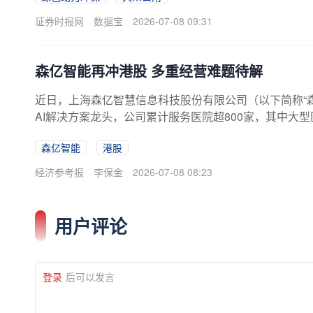
03只，1%~5%的
证券时报网
数据宝
2026-07-08 09:31
森亿智能再冲港股 多重经营难题待解
近日，上海森亿智慧信息科技股份有限公司（以下简称“
AI解决方案龙头，公司累计服务医院超800家，其中大
亏损，营收增速逐年明显放缓；行业技术迭代、同业竞
森亿智能
港股
债压力凸显，本次上市前路存在多重不确定性。持续亏损 
独角兽企业。公司依托自研人工智能、大模型、大数据
经济参考报
李保金
2026-07-08 08:23
用户评论
登录
后可以发言