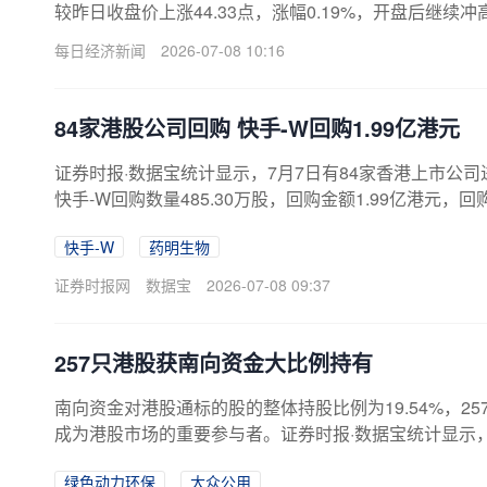
较昨日收盘价上涨44.33点，涨幅0.19%，开盘后继续冲
站稳4500点整数关口，盘初涨幅持续扩大。此外，恒生
每日经济新闻
2026-07-08 10:16
分化明显，科技硬件、PCB、光通信板块领涨。硬件设备
核心成分股中的领涨标的，消
84家港股公司回购 快手-W回购1.99亿港元
证券时报·数据宝统计显示，7月7日有84家香港上市公司进
快手-W回购数量485.30万股，回购金额1.99亿港元，回
6.96亿港元；药明生物回购数量271.65万股，回购金额99
快手-W
药明生物
年内累计回购金额12.72亿港元；瑞声科技回购数量40.0
证券时报网
数据宝
2026-07-08 09:37
257只港股获南向资金大比例持有
南向资金对港股通标的股的整体持股比例为19.54%，2
成为港股市场的重要参与者。证券时报·数据宝统计显示，截
股，占标的股总股本的比例达19.54%，合计持股市值563
绿色动力环保
大众公用
股来看，南向资金持股量占总股本比例20%以上的有257只