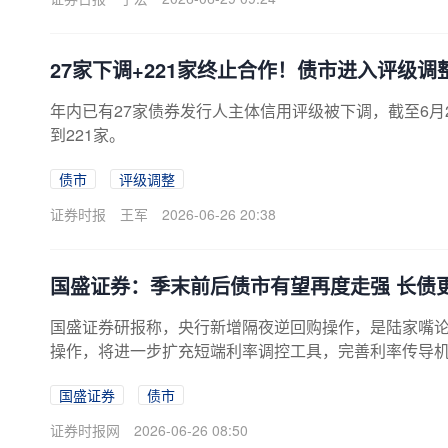
27家下调+221家终止合作！债市进入评级调
年内已有27家债券发行人主体信用评级被下调，截至6月
到221家。
债市
评级调整
证券时报
王军
2026-06-26 20:38
国盛证券：季末前后债市有望再度走强 长债
国盛证券研报称，央行新增隔夜逆回购操作，是陆家嘴
操作，将进一步扩充短端利率调控工具，完善利率传导机
调，估计可能在1.35%或1.30%。央行新增隔夜逆
国盛证券
债市
的来看债市依然在走强过程中，季末前后宜观察资金情
行趋势不变。随着季末资金冲击过后，资金有望再度季
证券时报网
2026-06-26 08:50