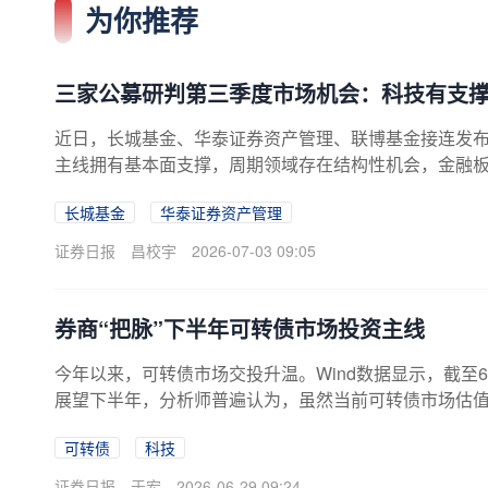
为你推荐
三家公募研判第三季度市场机会：科技有支撑
近日，长城基金、华泰证券资产管理、联博基金接连发布
主线拥有基本面支撑，周期领域存在结构性机会，金融板
为市场关键词——AI（人工智能）相关板块持续上行，
长城基金
华泰证券资产管理
于第三季度的权益市场，三家机构整体判断趋于一致—
需要关注相关产业发展的节奏与结构的差异化。长城基
证券日报
昌校宇
2026-07-03 09:05
券商“把脉”下半年可转债市场投资主线
今年以来，可转债市场交投升温。Wind数据显示，截至6月
展望下半年，分析师普遍认为，虽然当前可转债市场估
技、产业链“出海”等领域的收益弹性，预计景气成长风
可转债
科技
转债市场整体延续供需偏紧态势。截至6月28日，可转债市场
面，今年以来，截至6月28日（按发行公告日
证券日报
于宏
2026-06-29 09:24