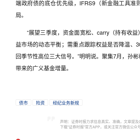
端政府债的底仓优先级，IFRS9（新金融工具准
局。
“展望三季度，资金面宽松、carry（持有
益市场的动态平衡；需重点跟踪权益是否降温、3
回季节性高位三大信号。”明明说。聚集7月，孙
带来的广义基金增量。
债市
险资
经纪业务新规
声明：证券时报力求信息真实、准确，文章提及
下载"证券时报"官方APP，或关注官方微信公