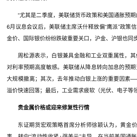
“尤其是二季度，美联储货币政策和美国通胀预期
6月议息会议后，美联储主席沃什释放偏“鹰派”政策
金价、国际银价纷纷跌破重要关口，沪金、沪银也同
周松源表示，白银兼具金融和工业双重属性，其
对利率预期高度敏感。美联储从降息转向加息的预期
大规模撤离；其次，去年推动白银上涨的重要因素—
溢价快速回落；最后，工业需求疲软（光伏、电子等
贵金属价格或迎来修复性行情
东证期货宏观策略首席分析师徐颖认为，黄金价格
事，转向“流动性收紧+强美元”主导。在当前美国通