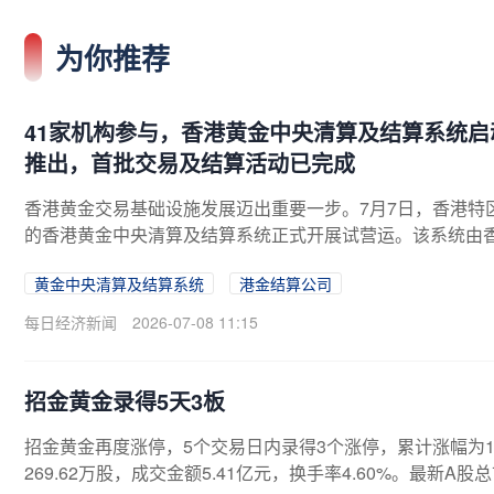
为你推荐
41家机构参与，香港黄金中央清算及结算系统启
推出，首批交易及结算活动已完成
香港黄金交易基础设施发展迈出重要一步。7月7日，香港特
的香港黄金中央清算及结算系统正式开展试营运。该系统由
中央结算系统有限公司（港金结算公司）督导，旨在提供高
黄金中央清算及结算系统
港金结算公司
算及结算服务。此外，一系列配套措施也同步推出。从参与
包括银行、证券公司、矿业公司等41家机构。《每日经济新闻
每日经济新闻
2026-07-08 11:15
意到，多家银行宣布已成功落地该系统启动后的首日交易和
招金黄金录得5天3板
招金黄金再度涨停，5个交易日内录得3个涨停，累计涨幅为17.1
269.62万股，成交金额5.41亿元，换手率4.60%。最新A股