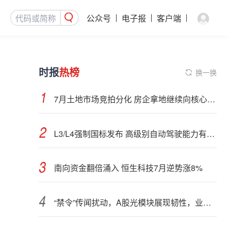
公众号
电子报
客户端
时报
热榜
换一换
7月土地市场竞拍分化 房企拿地继续向核心城市聚集
L3/L4强制国标发布 高级别自动驾驶能力有望看齐“老司机”
南向资金翻倍涌入 恒生科技7月逆势涨8%
“禁令”传闻扰动，A股光模块展现韧性，业内人士：预计落地难度大