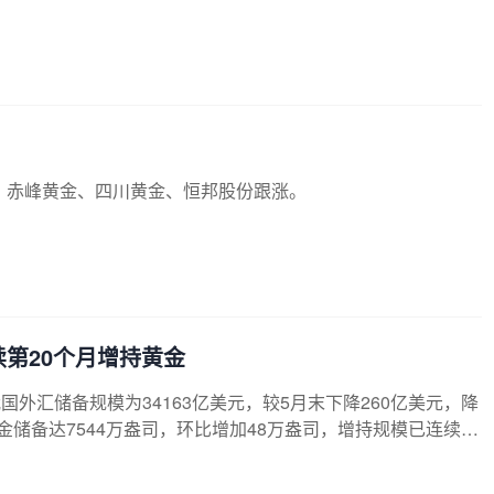
榜1次，买卖居前营业部中，机构净卖出1728.59万元，深
1亿元。据天眼查APP显示，招金国际黄金股份有限公司成立于19
、赤峰黄金、四川黄金、恒邦股份跟涨。
续第20个月增持黄金
外汇储备规模为34163亿美元，较5月末下降260亿美元，降
金储备达7544万盎司，环比增加48万盎司，增持规模已连续第
6月我国外汇储备余额小幅减少，中银证券全球首席经济学家管
预期变化、宏观经济数据等因素影响下，汇率折算和资产价格