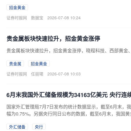
示，该股因连续三个交易日内，涨幅偏离值累计达20%上榜龙虎
招金黄金
股通累计净卖出2029.51万元，营业部席位合计净买入1.1
8
证券时报网
数据宝
2026-07-08 10:24
贵金属板块快速拉升，招金黄金涨停
贵金属板块快速拉升，招金黄金涨停，晓程科技、西部黄金
贵金属
招金黄金
证券时报网
任丽珺
2026-07-08 10:03
6月末我国外汇储备规模为34163亿美元 央行连
国家外汇管理局7月7日发布的统计数据显示，截至6月末，我国
幅为0.75%。另据央行同日公布的数据，截至6月末，我国黄
4个月扩大。这也是我国央行连续第20个月增持黄金。对于
外汇储备
央行
涛对上海证券报记者表示，这主要反映了在美国货币政策及