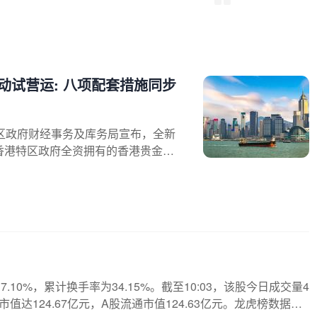
动试营运: 八项配套措施同步
区政府财经事务及库务局宣布，全新
香港特区政府全资拥有的香港贵金属
效且可靠的双边及场外黄金交易的清
试营运的主要市场参与者名单来看，
》记者（以下简称“每经记者”）注
结算。八项配套措施同步
0%，累计换手率为34.15%。截至10:03，该股今日成交量4
总市值达124.67亿元，A股流通市值124.63亿元。龙虎榜数据显